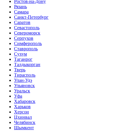
Ростов-на-Дону
Рязань
Самара
Санкт-Петербург
Саратов
Севастополь
Североморск
Серпухов
Симферополь
Ставрополь
Сухум
Таганрог
Tалдыкорган
Тверь
Тирасполь
Улан-Удэ
Ульяновск
Уральск
Уфа
Хабаровск
Харьков
Херсон
Цхинвал
Челябинск
Шымкент