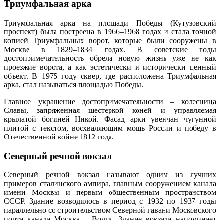
Триумфальная арка
Триумфальная арка на площади Победы (Кутузовский
проспект) была построена в 1966–1968 годах и стала точной
копией Триумфальных ворот, которые были сооружены в
Москве в 1829–1834 годах. В советские годы
достопримечательность обрела новую жизнь уже не как
проезжие ворота, а как эстетически и исторически ценный
объект. В 1975 году сквер, где расположена Триумфальная
арка, стал называться площадью Победы.
Главное украшение достопримечательности – колесница
Славы, запряженная шестеркой коней и управляемая
крылатой богиней Никой. Фасад арки увенчан чугунной
плитой с текстом, восхваляющим мощь России и победу в
Отечественной войне 1812 года.
Северный речной вокзал
Северный речной вокзал называют одним из лучших
примеров сталинского ампира, главным сооружением канала
имени Москвы и первым общественным пространством
СССР. Здание возводилось в период с 1932 по 1937 годы
параллельно со строительством Северной гавани Московского
порта канала Москва – Волга. Здание вокзала напоминает