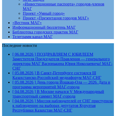
«Инвестиционные паспорта» городов-членов
МАГ
Проект «Умный город»
Проект «Презентация городов МАГ»
«Вестник МАГ»
Информационный бюллетень МАГ
Библиотека городских практик МАГ
Телеграмм канал МАГ
Последние новости
[ 06.08.2026 ]
ПОЗДРАВЛЯЕМ С ЮБИЛЕЕМ
Заместителя Председателя Правления — генерального
директора МАГ Васюнькина Юрия Николаевича!
МАГ-
СНГ
[ 05.08.2026 ]
В Санкт-Петербурге состоялся III
Казахстанско-Российский медиафорум
МАГ-СНГ
[ 05.08.2026 ]
День города Йошкар-Ола — 2026. Дата и
программа мероприятий
МАГ-города
[ 04.08.2026 ]
В Москве начался V Международный
транспортный саммит
МАГ-города
[ 04.08.2026 ]
Миссия наблюдателей от СНГ приступила
к наблюдению на выборах депутатов Курултая
Республики Казахстан
МАГ-СНГ