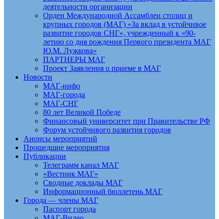
деятельности организации
Орден Международной Ассамблеи столиц и
крупных городов (МАГ) «За вклад в устойчивое
развитие городов СНГ», учрежденный к «90-
летию со дня рождения Первого президента МАГ
Ю.М. Лужкова»
ПАРТНЕРЫ МАГ
Проект Заявления о приеме в МАГ
Новости
МАГ-инфо
МАГ-города
МАГ-СНГ
80 лет Великой Победе
Финансовый университет при Правительстве РФ
Форум устойчивого развития городов
Анонсы мероприятий
Прошедшие мероприятия
Публикации
Телеграмм канал МАГ
«Вестник МАГ»
Сводные доклады МАГ
Информационный бюллетень МАГ
Города — члены МАГ
Паспорт города
МАГ-Видео