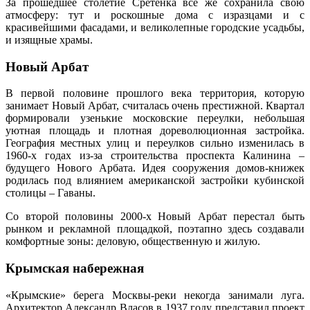
За прошедшее столетие Сретенка все же сохранила свою
атмосферу: тут и роскошные дома с изразцами и с
красивейшими фасадами, и великолепные городские усадьбы,
и изящные храмы.
Новый Арбат
В первой половине прошлого века территория, которую
занимает Новый Арбат, считалась очень престижной. Квартал
формировали узенькие московские переулки, небольшая
уютная площадь и плотная дореволюционная застройка.
География местных улиц и переулков сильно изменилась в
1960-х годах из-за строительства проспекта Калинина –
будущего Нового Арбата. Идея сооружения домов-книжек
родилась под влиянием американской застройки кубинской
столицы – Гаваны.
Со второй половины 2000-х Новый Арбат перестал быть
рынком и рекламной площадкой, поэтапно здесь создавали
комфортные зоны: деловую, общественную и жилую.
Крымская набережная
«Крымские» берега Москвы-реки некогда занимали луга.
Архитектор Александр Власов в 1937 году представил проект