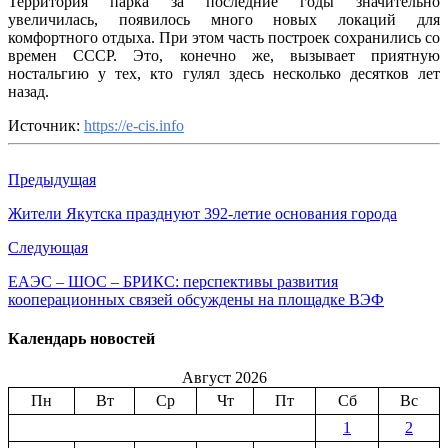
Территория парка за последние годы значительно
увеличилась, появилось много новых локаций для
комфортного отдыха. При этом часть построек сохранились со
времен СССР. Это, конечно же, вызывает приятную
ностальгию у тех, кто гулял здесь несколько десятков лет
назад.
Источник:
https://e-cis.info
Предыдущая
Жители Якутска празднуют 392-летие основания города
Следующая
ЕАЭС – ШОС – БРИКС: перспективы развития
кооперационных связей обсуждены на площадке ВЭФ
Календарь новостей
Август 2026
Пн
Вт
Ср
Чт
Пт
Сб
Вс
1
2