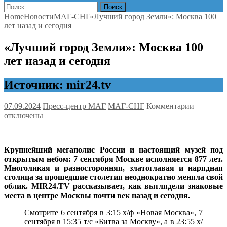
Найти:
Home
Новости
МАГ-СНГ
«Лучший город Земли»: Москва 100
лет назад и сегодня
«Лучший город Земли»: Москва 100
лет назад и сегодня
Источник: mir24.tv
к
07.09.2024
Пресс-центр МАГ
МАГ-СНГ
Комментарии
записи
отключены
«Лучший
город
Земли»:
Крупнейший мегаполис России и настоящий музей под
Москва
открытым небом: 7 сентября Москве исполняется 877 лет.
100
Многоликая и разносторонняя, златоглавая и нарядная
лет
столица за прошедшие столетия неоднократно меняла свой
назад
облик. MIR24.TV рассказывает, как выглядели знаковые
и
места в центре Москвы почти век назад и сегодня.
сегодня
Смотрите 6 сентября в 3:15 х/ф «Новая Москва», 7
сентября в 15:35 т/с «Битва за Москву», а в 23:55 х/