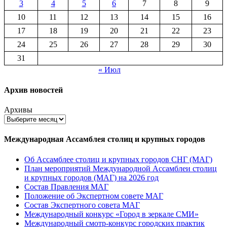
3
4
5
6
7
8
9
10
11
12
13
14
15
16
17
18
19
20
21
22
23
24
25
26
27
28
29
30
31
« Июл
Архив новостей
Архивы
Международная Ассамблея столиц и крупных городов
Об Ассамблее столиц и крупных городов СНГ (МАГ)
План мероприятий Международной Ассамблеи столиц
и крупных городов (МАГ) на 2026 год
Состав Правления МАГ
Положение об Экспертном совете МАГ
Состав Экспертного совета МАГ
Международный конкурс «Город в зеркале СМИ»
Международный смотр-конкурс городских практик