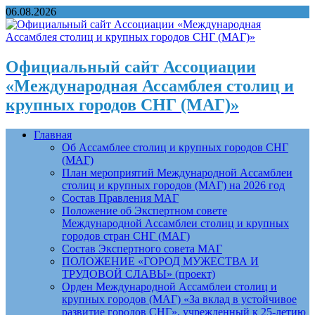
06.08.2026
Официальный сайт Ассоциации
«Международная Ассамблея столиц и
крупных городов СНГ (МАГ)»
Главная
Об Ассамблее столиц и крупных городов СНГ
(МАГ)
План мероприятий Международной Ассамблеи
столиц и крупных городов (МАГ) на 2026 год
Состав Правления МАГ
Положение об Экспертном совете
Международной Ассамблеи столиц и крупных
городов стран СНГ (МАГ)
Состав Экспертного совета МАГ
ПОЛОЖЕНИЕ «ГОРОД МУЖЕСТВА И
ТРУДОВОЙ СЛАВЫ» (проект)
Орден Международной Ассамблеи столиц и
крупных городов (МАГ) «За вклад в устойчивое
развитие городов СНГ», учрежденный к 25-летию