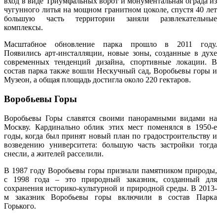
вход в виде Триумфальных ворот и монументальная ограда из
чугунного литья на мощном гранитном цоколе, спустя 40 лет
большую часть территории заняли развлекательные
комплексы.
Масштабное обновление парка прошло в 2011 году.
Появились арт-инсталляции, новые зоны, созданные в духе
современных тенденций дизайна, спортивные локации. В
состав парка также вошли Нескучный сад, Воробьевы горы и
Музеон, а общая площадь достигла около 220 гектаров.
Воробьевы Горы
Воробьевы Горы славятся своими панорамными видами на
Москву. Кардинально облик этих мест поменялся в 1950-е
годы, когда был принят новый план по градостроительству и
возведению университета: большую часть застройки тогда
снесли, а жителей расселили.
В 1987 году Воробьевы горы признали памятником природы,
с 1998 года – это природный заказник, созданный для
сохранения историко-культурной и природной среды. В 2013-
м заказник Воробьевы горы включили в состав Парка
Горького.