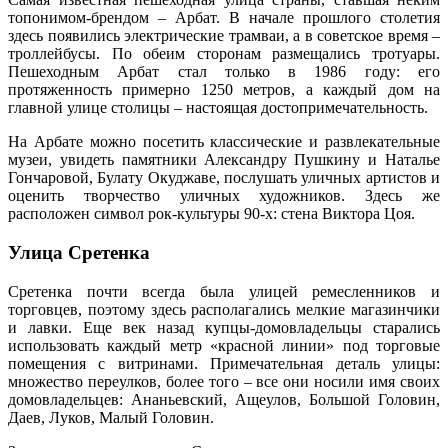
топонимом-брендом – Арбат. В начале прошлого столетия
здесь появились электрические трамваи, а в советское время –
троллейбусы. По обеим сторонам размещались тротуары.
Пешеходным Арбат стал только в 1986 году: его
протяженность примерно 1250 метров, а каждый дом на
главной улице столицы – настоящая достопримечательность.
На Арбате можно посетить классические и развлекательные
музеи, увидеть памятники Александру Пушкину и Наталье
Гончаровой, Булату Окуджаве, послушать уличных артистов и
оценить творчество уличных художников. Здесь же
расположен символ рок-культуры 90-х: стена Виктора Цоя.
Улица Сретенка
Сретенка почти всегда была улицей ремесленников и
торговцев, поэтому здесь располагались мелкие магазинчики
и лавки. Еще век назад купцы-домовладельцы старались
использовать каждый метр «красной линии» под торговые
помещения с витринами. Примечательная деталь улицы:
множество переулков, более того – все они носили имя своих
домовладельцев: Ананьевский, Ащеулов, Большой Головин,
Даев, Луков, Малый Головин.