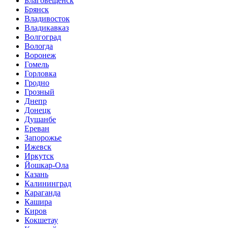
Благовещенск
Брянск
Владивосток
Владикавказ
Волгоград
Вологда
Воронеж
Гомель
Горловка
Гродно
Грозный
Днепр
Донецк
Душанбе
Ереван
Запорожье
Ижевск
Иркутск
Йошкар-Ола
Казань
Калининград
Караганда
Кашира
Киров
Кокшетау