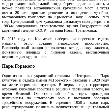
модернизации набережной: тогда берега одели в гранит, а
позже появился металлический кружевной мост. Спустя
почти 20 лет приняли решение о возведении музейно-
выставочного комплекса на Крымском Валу. Осенью 1979
года Центральный дом художника распахнул свои двери, а в
1983-м завершилось строительство здания Государственной
картинной галереи СССР – сегодня Новая Третьяковка.
В 2013 году по Крымской набережной перестали ездить
машины, было создано пешеходное пространство.
Волнообразный ландшафт включил велодорожку, лавочки,
фонтанную площадь с липовой аллеей, выставочный
вернисаж для художников.
Парк Горького
Одно из главных украшений столицы – Центральный Парк
культуры и отдыха имени М.Горького – открыли в 1928 году
на месте огромного пустыря. В первые годы территория
отражала ключевые события и решения партийной власти, во
время Великой Отечественной войны здесь проходили
чемпионаты по штыковому бою и выставки образцов
трофейного вооружения. В середине 1950-х годов парк
реконструировали: появились величественный центральный