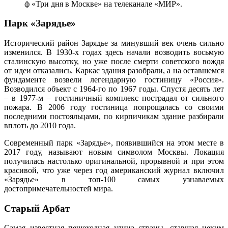
ф «Три дня в Москве» на телеканале «МИР».
Парк «Зарядье»
Исторический район Зарядье за минувший век очень сильно
изменился. В 1930-х годах здесь начали возводить восьмую
сталинскую высотку, но уже после смерти советского вождя
от идеи отказались. Каркас здания разобрали, а на оставшемся
фундаменте возвели легендарную гостиницу «Россия».
Возводился объект с 1964-го по 1967 годы. Спустя десять лет
– в 1977-м – гостиничный комплекс пострадал от сильного
пожара. В 2006 году гостиница попрощалась со своими
последними постояльцами, по кирпичикам здание разбирали
вплоть до 2010 года.
Современный парк «Зарядье», появившийся на этом месте в
2017 году, называют новым символом Москвы. Локация
получилась настолько оригинальной, прорывной и при этом
красивой, что уже через год американский журнал включил
«Зарядье» в топ-100 самых узнаваемых
достопримечательностей мира.
Старый Арбат
Самая известная пешеходная улица страны, ставшая неким