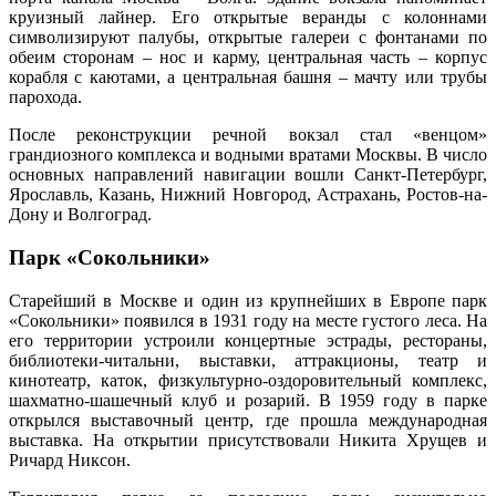
круизный лайнер. Его открытые веранды с колоннами
символизируют палубы, открытые галереи с фонтанами по
обеим сторонам – нос и карму, центральная часть – корпус
корабля с каютами, а центральная башня – мачту или трубы
парохода.
После реконструкции речной вокзал стал «венцом»
грандиозного комплекса и водными вратами Москвы. В число
основных направлений навигации вошли Санкт-Петербург,
Ярославль, Казань, Нижний Новгород, Астрахань, Ростов-на-
Дону и Волгоград.
Парк «Сокольники»
Старейший в Москве и один из крупнейших в Европе парк
«Сокольники» появился в 1931 году на месте густого леса. На
его территории устроили концертные эстрады, рестораны,
библиотеки-читальни, выставки, аттракционы, театр и
кинотеатр, каток, физкультурно-оздоровительный комплекс,
шахматно-шашечный клуб и розарий. В 1959 году в парке
открылся выставочный центр, где прошла международная
выставка. На открытии присутствовали Никита Хрущев и
Ричард Никсон.