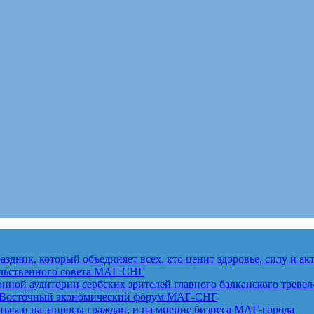
здник, который объединяет всех, кто ценит здоровье, силу и а
льственного совета
МАГ-СНГ
ной аудитории сербских зрителей главного балканского тревел
ет Восточный экономический форум
МАГ-СНГ
ься и на запросы граждан, и на мнение бизнеса
МАГ-города