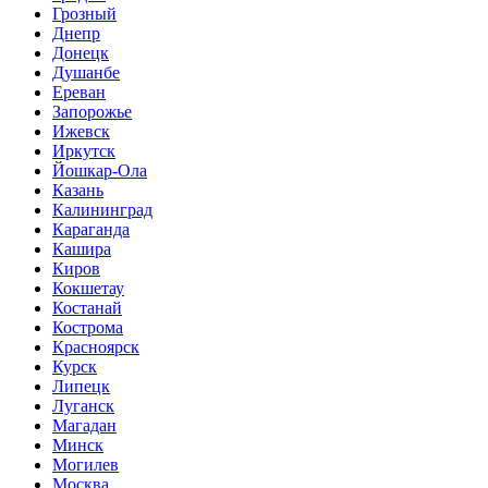
Грозный
Днепр
Донецк
Душанбе
Ереван
Запорожье
Ижевск
Иркутск
Йошкар-Ола
Казань
Калининград
Караганда
Кашира
Киров
Кокшетау
Костанай
Кострома
Красноярск
Курск
Липецк
Луганск
Магадан
Минск
Могилев
Москва