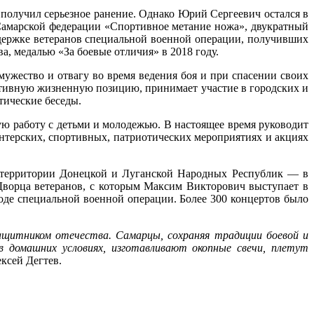
, получил серьезное ранение. Однако Юрий Сергеевич остался в
 Самарской федерации «Спортивное метание ножа», двукратный
держке ветеранов специальной военной операции, получивших
, медалью «За боевые отличия» в 2018 году.
мужество и отвагу во время ведения боя и при спасении своих
активную жизненную позицию, принимает участие в городских и
тические беседы.
ую работу с детьми и молодежью. В настоящее время руководит
нтерских, спортивных, патриотических мероприятиях и акциях
 территории Донецкой и Луганской Народных Республик — в
 Дворца ветеранов, с которым Максим Викторович выступает в
оде специальной военной операции. Более 300 концертов было
защитником отечества. Самарцы, сохраняя традиции боевой и
в домашних условиях, изготавливают окопные свечи, плетут
ксей Дегтев.