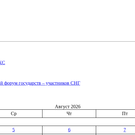
ИКС
й форум государств – участников СНГ
Август 2026
Ср
Чт
Пт
5
6
7