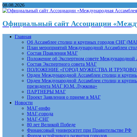
08.08.2026
Официальный сайт Ассоциации «Между
Главная
Об Ассамблее столиц и крупных городов СНГ (МА
План мероприятий Международной Ассамблеи столи
Состав Правления МАГ
Положение об Экспертном совете Международной 
Состав Экспертного совета МАГ
ПОЛОЖЕНИЕ «ГОРОД МУЖЕСТВА И ТРУДОВОЙ 
Орден Международной Ассамблеи столиц и крупных
Орден Международной Ассамблеи столиц и крупных
президента МАГ Ю.М. Лужкова»
ПАРТНЕРЫ МАГ
Проект Заявления о приеме в МАГ
Новости
МАГ-инфо
МАГ-города
МАГ-СНГ
80 лет Великой Победе
Финансовый университет при Правительстве РФ
Форум устойчивого развития городов