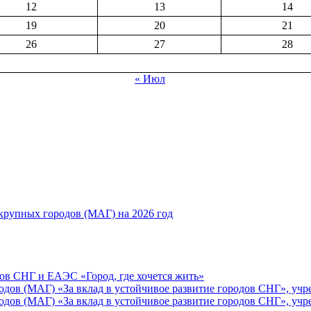
12
13
14
19
20
21
26
27
28
« Июл
рупных городов (МАГ) на 2026 год
ов СНГ и ЕАЭС «Город, где хочется жить»
ов (МАГ) «За вклад в устойчивое развитие городов СНГ», учр
ов (МАГ) «За вклад в устойчивое развитие городов СНГ», учр