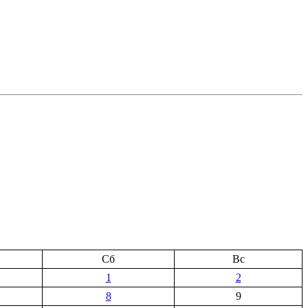
Сб
Вс
1
2
8
9