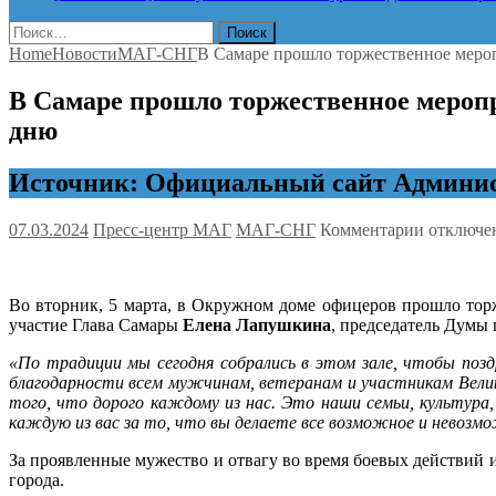
Найти:
Home
Новости
МАГ-СНГ
В Самаре прошло торжественное меро
В Самаре прошло торжественное мероп
дню
Источник: Официальный сайт Админис
к
07.03.2024
Пресс-центр МАГ
МАГ-СНГ
Комментарии
отключе
записи
В
Самаре
Во вторник, 5 марта, в Окружном доме офицеров прошло то
прошло
участие Глава Самары
Елена Лапушкина
, председатель Думы 
торжеств
мероприя
«По традиции мы сегодня собрались в этом зале, чтобы поз
посвяще
благодарности всем мужчинам, ветеранам и участникам Вели
Дню
того, что дорого каждому из нас. Это наши семьи, культура
защитник
каждую из вас за то, что вы делаете все возможное и невозм
отечества
и
За проявленные мужество и отвагу во время боевых действи
Междуна
города.
женском