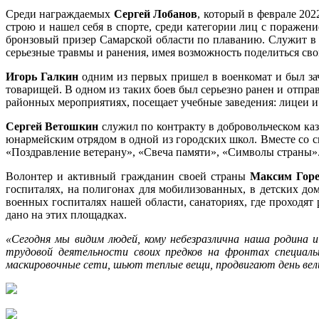
дню
Среди награждаемых
Сергей Лобанов
, который в феврале 20
строю и нашел себя в спорте, среди категории лиц с пораже
бронзовый призер Самарской области по плаванию. Служит в
серьезные травмы и ранения, имея возможность поделиться св
Игорь Галкин
одним из первых пришел в военкомат и был зач
товарищей. В одном из таких боев был серьезно ранен и отпр
районных мероприятиях, посещает учебные заведения: лицеи и 
Сергей Ветошкин
служил по контракту в добровольческом каз
юнармейским отрядом в одной из городских школ. Вместе со 
«Поздравление ветерану», «Свеча памяти», «Символы страны»
Волонтер и активный гражданин своей страны
Максим Горе
госпиталях, на полигонах для мобилизованных, в детских до
военных госпиталях нашей области, санаториях, где проходя
дано на этих площадках.
«Сегодня мы видим людей, кому небезразлична наша родина 
трудовой деятельности своих предков на фронтах специаль
маскировочные сети, шьют теплые вещи, продвигают день вел