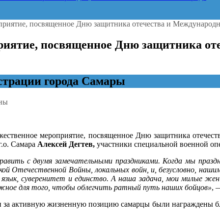
приятие, посвященное Дню защитника отечества и Международ
риятие, посвященное Дню защитника от
трации города Самары
ны
ржественное мероприятие, посвященное Дню защитника отечес
г.о. Самара
Алексей Дегтев,
участники специальной военной оп
енное
тие,
дравить с двумя замечательными праздниками. Когда мы праз
нное
кой Отечественной Войны, локальных войн, и, безусловно, наш
, язык, суверенитет и единство. А наша задача, мои милые же
а
ожное для того, чтобы облегчить ратный путь наших бойцов»
, 
й и за активную жизненную позицию самарцы были награждены 
родному
у