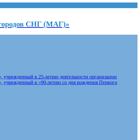
городов СНГ (МАГ)»
, учрежденный к 25-летию деятельности организации
, учрежденный к «90-летию со дня рождения Первого