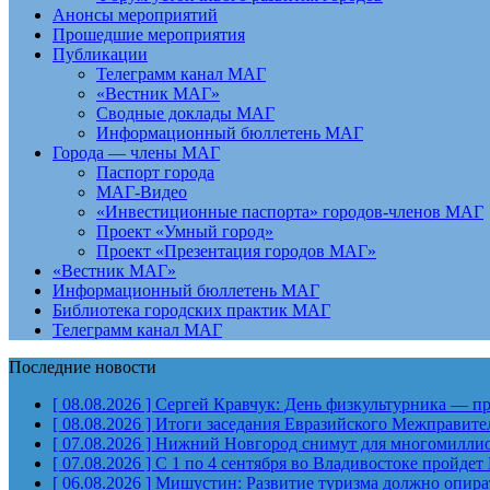
Анонсы мероприятий
Прошедшие мероприятия
Публикации
Телеграмм канал МАГ
«Вестник МАГ»
Сводные доклады МАГ
Информационный бюллетень МАГ
Города — члены МАГ
Паспорт города
МАГ-Видео
«Инвестиционные паспорта» городов-членов МАГ
Проект «Умный город»
Проект «Презентация городов МАГ»
«Вестник МАГ»
Информационный бюллетень МАГ
Библиотека городских практик МАГ
Телеграмм канал МАГ
Последние новости
[ 08.08.2026 ]
Сергей Кравчук: День физкультурника — пра
[ 08.08.2026 ]
Итоги заседания Евразийского Межправите
[ 07.08.2026 ]
Нижний Новгород снимут для многомиллион
[ 07.08.2026 ]
С 1 по 4 сентября во Владивостоке пройд
[ 06.08.2026 ]
Мишустин: Развитие туризма должно опират