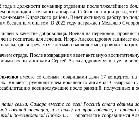
22 года в должности командир отделения после тяжелейшего боя
нием опорно-двигательного аппарата. Сейчас он вице-президент
 военкомате Кировского района. Ведет активную работу по под
оим бесценным опытом. В 2022 году награжден Медалью Суворова
ислен в качестве добровольца
.
Воевал на передовой, проявляя 
авлен в госпиталь для лечения. Игорь Александрович занимает 
школы, где встречается с детьми и молодежью, проводит патрио
ачьем отряде. После возвращения ведет активную воспитательн
своими воспитанниками Сергей Александрович участвует в воло
.
льченко
вместе со своими товарищами дали 17 концертов на
мах. Является руководителем вокального ансамбля Самарского
т реабилитацию военнослужащие после ранений, полученных в х
и наши семьи. Самара вместе со всей Россией стала единым 
ной военной операции, и в тылу на производстве, и просто 
икой и долгожданной Победы!»
, — обратился к собравшимся Але