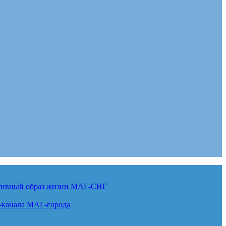
ктивный образ жизни
МАГ-СНГ
-канала
МАГ-города