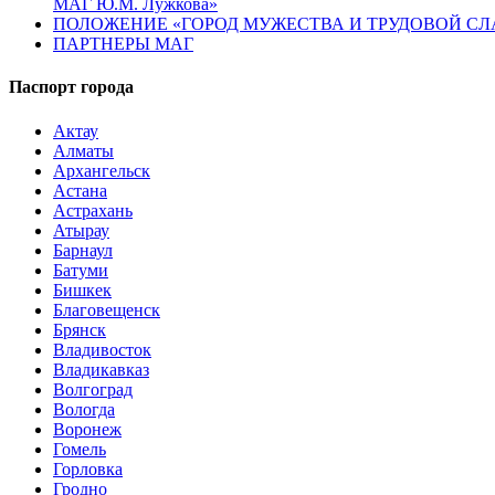
МАГ Ю.М. Лужкова»
ПОЛОЖЕНИЕ «ГОРОД МУЖЕСТВА И ТРУДОВОЙ СЛАВ
ПАРТНЕРЫ МАГ
Паспорт города
Актау
Алматы
Архангельск
Астана
Астрахань
Атырау
Барнаул
Батуми
Бишкек
Благовещенск
Брянск
Владивосток
Владикавказ
Волгоград
Вологда
Воронеж
Гомель
Горловка
Гродно