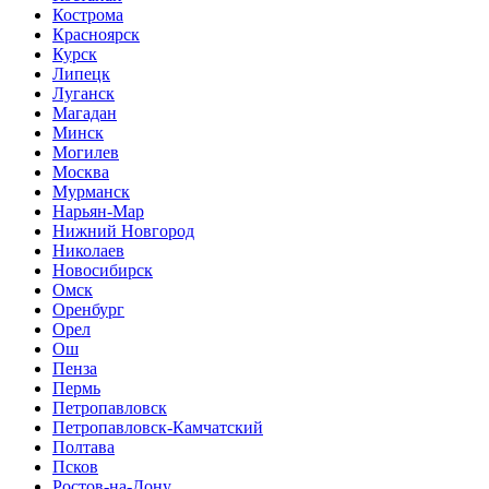
Кострома
Красноярск
Курск
Липецк
Луганск
Магадан
Минск
Могилев
Москва
Мурманск
Нарьян-Мар
Нижний Новгород
Николаев
Новосибирск
Омск
Оренбург
Орел
Ош
Пенза
Пермь
Петропавловск
Петропавловск-Камчатский
Полтава
Псков
Ростов-на-Дону