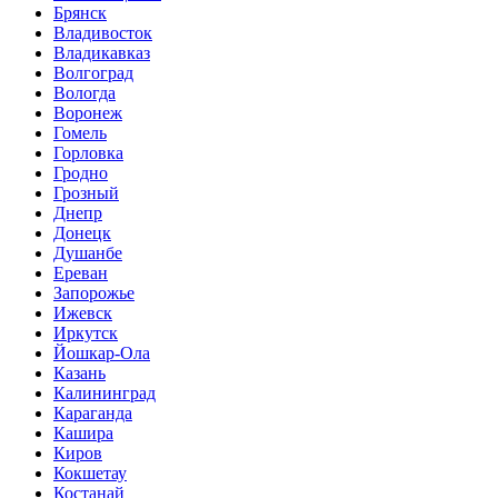
Брянск
Владивосток
Владикавказ
Волгоград
Вологда
Воронеж
Гомель
Горловка
Гродно
Грозный
Днепр
Донецк
Душанбе
Ереван
Запорожье
Ижевск
Иркутск
Йошкар-Ола
Казань
Калининград
Караганда
Кашира
Киров
Кокшетау
Костанай