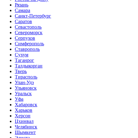
Рязань
Самара
Санкт-Петербург
Саратов
Севастополь
Североморск
Серпухов
Симферополь
Ставрополь
Сухум
Таганрог
Tалдыкорган
Тверь
Тирасполь
Улан-Удэ
Ульяновск
Уральск
Уфа
Хабаровск
Харьков
Херсон
Цхинвал
Челябинск
Шымкент
Элиста