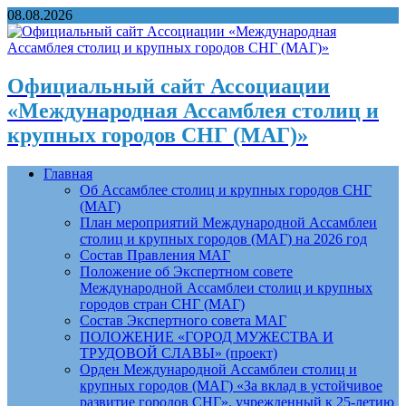
08.08.2026
Официальный сайт Ассоциации
«Международная Ассамблея столиц и
крупных городов СНГ (МАГ)»
Главная
Об Ассамблее столиц и крупных городов СНГ
(МАГ)
План мероприятий Международной Ассамблеи
столиц и крупных городов (МАГ) на 2026 год
Состав Правления МАГ
Положение об Экспертном совете
Международной Ассамблеи столиц и крупных
городов стран СНГ (МАГ)
Состав Экспертного совета МАГ
ПОЛОЖЕНИЕ «ГОРОД МУЖЕСТВА И
ТРУДОВОЙ СЛАВЫ» (проект)
Орден Международной Ассамблеи столиц и
крупных городов (МАГ) «За вклад в устойчивое
развитие городов СНГ», учрежденный к 25-летию