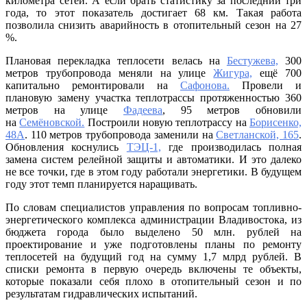
километра сетей. А если брать статистику за последний три
отремо
года, то этот показатель достигает 68 км. Такая работа
теплос
позволила снизить аварийность в отопительный сезон на 27
позвол
%.
снизит
аварии
Плановая перекладка теплосети велась на
Бестужева,
300
во
метров трубопровода меняли на улице
Жигура,
ещё 700
Владив
капитально ремонтировали на
Сафонова.
Провели и
на
плановую замену участка теплотрассы протяженностью 360
27%
метров на улице
Фадеева
, 95 метров обновили
на
Семёновской.
Построили новую теплотрассу на
Борисенко,
48А
. 110 метров трубопровода заменили на
Светланской, 165
.
Обновления коснулись
ТЭЦ-1,
где производилась полная
замена систем релейной защиты и автоматики. И это далеко
не все точки, где в этом году работали энергетики. В будущем
году этот темп планируется наращивать.
По словам специалистов управления по вопросам топливно-
энергетического комплекса администрации Владивостока, из
бюджета города было выделено 50 млн. рублей на
проектирование и уже подготовлены планы по ремонту
теплосетей на будущий год на сумму 1,7 млрд рублей. В
списки ремонта в первую очередь включены те объекты,
которые показали себя плохо в отопительный сезон и по
результатам гидравлических испытаний.