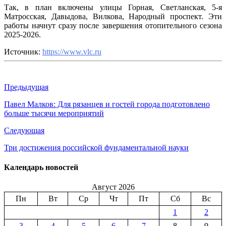
Так, в план включены улицы Горная, Светланская, 5-я
Матросская, Давыдова, Вилкова, Народный проспект. Эти
работы начнут сразу после завершения отопительного сезона
2025-2026.
Источник:
https://www.vlc.ru
Предыдущая
Павел Малков: Для рязанцев и гостей города подготовлено
больше тысячи мероприятий
Следующая
Три достижения российской фундаментальной науки
Календарь новостей
Август 2026
Пн
Вт
Ср
Чт
Пт
Сб
Вс
1
2
3
4
5
6
7
8
9