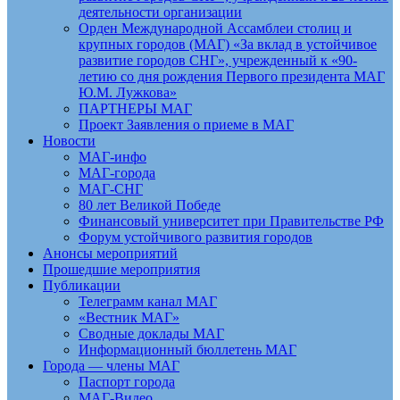
деятельности организации
Орден Международной Ассамблеи столиц и
крупных городов (МАГ) «За вклад в устойчивое
развитие городов СНГ», учрежденный к «90-
летию со дня рождения Первого президента МАГ
Ю.М. Лужкова»
ПАРТНЕРЫ МАГ
Проект Заявления о приеме в МАГ
Новости
МАГ-инфо
МАГ-города
МАГ-СНГ
80 лет Великой Победе
Финансовый университет при Правительстве РФ
Форум устойчивого развития городов
Анонсы мероприятий
Прошедшие мероприятия
Публикации
Телеграмм канал МАГ
«Вестник МАГ»
Сводные доклады МАГ
Информационный бюллетень МАГ
Города — члены МАГ
Паспорт города
МАГ-Видео