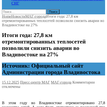
СНГ
Найти:
Home
Новости
МАГ-города
Итоги года: 27,8 км
отремонтированных теплосетей позволили снизить аварии во
Владивостоке на 27%
Итоги года: 27,8 км
отремонтированных теплосетей
позволили снизить аварии во
Владивостоке на 27%
Источник: Официальный сайт
Администрации города Владивостока
к
15.12.2025
Пресс-центр МАГ
МАГ-города
Комментарии
записи
отключены
Итоги
года:
27,8
В этом году во Владивостоке отремонтировано 27,8
км