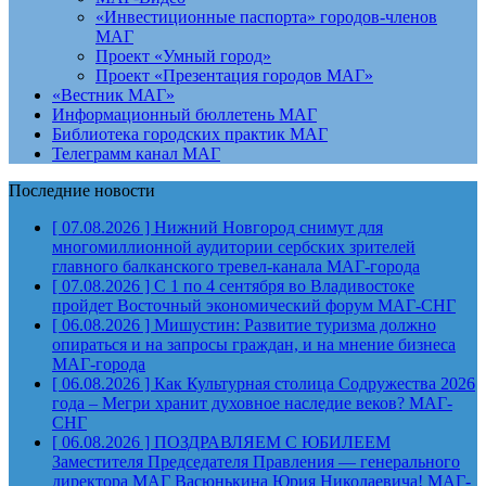
«Инвестиционные паспорта» городов-членов
МАГ
Проект «Умный город»
Проект «Презентация городов МАГ»
«Вестник МАГ»
Информационный бюллетень МАГ
Библиотека городских практик МАГ
Телеграмм канал МАГ
Последние новости
[ 07.08.2026 ]
Нижний Новгород снимут для
многомиллионной аудитории сербских зрителей
главного балканского тревел-канала
МАГ-города
[ 07.08.2026 ]
С 1 по 4 сентября во Владивостоке
пройдет Восточный экономический форум
МАГ-СНГ
[ 06.08.2026 ]
Мишустин: Развитие туризма должно
опираться и на запросы граждан, и на мнение бизнеса
МАГ-города
[ 06.08.2026 ]
Как Культурная столица Содружества 2026
года – Мегри хранит духовное наследие веков?
МАГ-
СНГ
[ 06.08.2026 ]
ПОЗДРАВЛЯЕМ С ЮБИЛЕЕМ
Заместителя Председателя Правления — генерального
директора МАГ Васюнькина Юрия Николаевича!
МАГ-