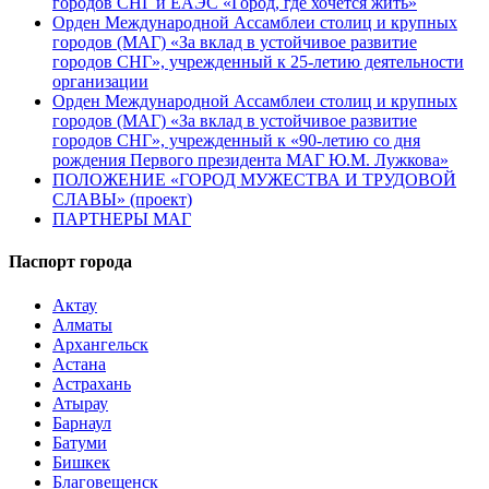
городов СНГ и ЕАЭС «Город, где хочется жить»
Орден Международной Ассамблеи столиц и крупных
городов (МАГ) «За вклад в устойчивое развитие
городов СНГ», учрежденный к 25-летию деятельности
организации
Орден Международной Ассамблеи столиц и крупных
городов (МАГ) «За вклад в устойчивое развитие
городов СНГ», учрежденный к «90-летию со дня
рождения Первого президента МАГ Ю.М. Лужкова»
ПОЛОЖЕНИЕ «ГОРОД МУЖЕСТВА И ТРУДОВОЙ
СЛАВЫ» (проект)
ПАРТНЕРЫ МАГ
Паспорт города
Актау
Алматы
Архангельск
Астана
Астрахань
Атырау
Барнаул
Батуми
Бишкек
Благовещенск