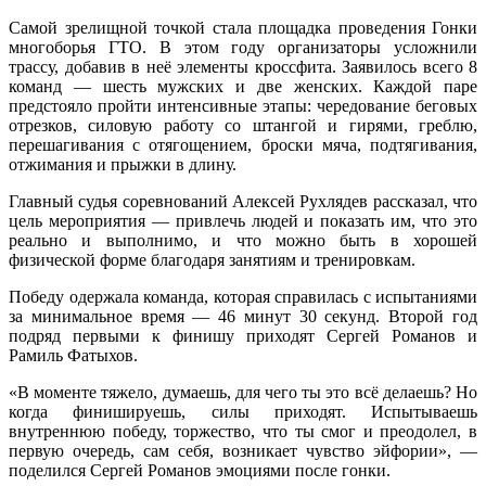
спорти
Самой зрелищной точкой стала площадка проведения Гонки
отмети
многоборья ГТО. В этом году организаторы усложнили
День
трассу, добавив в неё элементы кроссфита. Заявилось всего 8
города
команд — шесть мужских и две женских. Каждой паре
предстояло пройти интенсивные этапы: чередование беговых
отрезков, силовую работу со штангой и гирями, греблю,
перешагивания с отягощением, броски мяча, подтягивания,
отжимания и прыжки в длину.
Главный судья соревнований Алексей Рухлядев рассказал, что
цель мероприятия — привлечь людей и показать им, что это
реально и выполнимо, и что можно быть в хорошей
физической форме благодаря занятиям и тренировкам.
Победу одержала команда, которая справилась с испытаниями
за минимальное время — 46 минут 30 секунд. Второй год
подряд первыми к финишу приходят Сергей Романов и
Рамиль Фатыхов.
«В моменте тяжело, думаешь, для чего ты это всё делаешь? Но
когда финишируешь, силы приходят. Испытываешь
внутреннюю победу, торжество, что ты смог и преодолел, в
первую очередь, сам себя, возникает чувство эйфории», —
поделился Сергей Романов эмоциями после гонки.