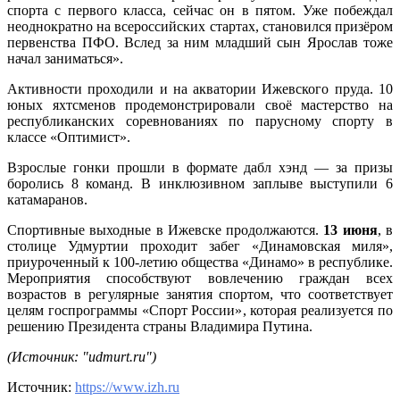
спорта с первого класса, сейчас он в пятом. Уже побеждал
неоднократно на всероссийских стартах, становился призёром
первенства ПФО. Вслед за ним младший сын Ярослав тоже
начал заниматься».
Активности проходили и на акватории Ижевского пруда. 10
юных яхтсменов продемонстрировали своё мастерство на
республиканских соревнованиях по парусному спорту в
классе «Оптимист».
Взрослые гонки прошли в формате дабл хэнд — за призы
боролись 8 команд. В инклюзивном заплыве выступили 6
катамаранов.
Спортивные выходные в Ижевске продолжаются.
13 июня
, в
столице Удмуртии проходит забег «Динамовская миля»,
приуроченный к 100-летию общества «Динамо» в республике.
Мероприятия способствуют вовлечению граждан всех
возрастов в регулярные занятия спортом, что соответствует
целям госпрограммы «Спорт России», которая реализуется по
решению Президента страны Владимира Путина.
(Источник: "udmurt.ru")
Источник:
https://www.izh.ru