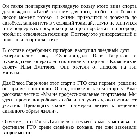
Он также подчеркнул прикладную пользу этого вида спорта
для каждого: «Такой экстрим для того, чтобы тело было в
любой момент готово. В жизни приходится и добежать до
автобуса, запрыгнуть в уходящий трамвай, где-то не запнуться
и не подвернуть ногу, в конце концов поработать на огороде,
чтобы не отвалилась поясница. Поэтому это универсальный и
полезный спорт для всех».
В составе серебряных призёров выступил звёздный дуэт —
суперфиналист шоу «Суперниндзя» Влас Гаврилов и
руководитель оператора спортивных стартов «Калашников
спорт» Илья Дмитриев. Они отстали от лидеров на три
минуты.
Для Власа Гаврилова этот старт в ГТО стал первым, решение
он принял спонтанно. О подготовке к таким стартам Влас
рассказал честно: «Мы не профессиональные спортсмены. Мы
здесь просто попробовать себя и получить удовольствие от
участия. Приобщить своим примером людей к ведению
активного образа жизни».
Отметим, что Илья Дмитриев с семьёй в мае участвовал в
фестивале ГТО среди семейных команд, где они завоевали
второе место.