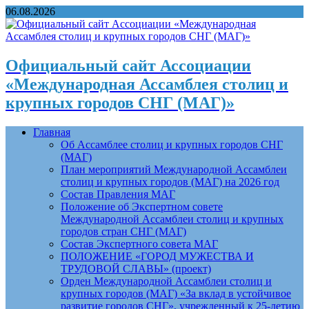
06.08.2026
Официальный сайт Ассоциации
«Международная Ассамблея столиц и
крупных городов СНГ (МАГ)»
Главная
Об Ассамблее столиц и крупных городов СНГ
(МАГ)
План мероприятий Международной Ассамблеи
столиц и крупных городов (МАГ) на 2026 год
Состав Правления МАГ
Положение об Экспертном совете
Международной Ассамблеи столиц и крупных
городов стран СНГ (МАГ)
Состав Экспертного совета МАГ
ПОЛОЖЕНИЕ «ГОРОД МУЖЕСТВА И
ТРУДОВОЙ СЛАВЫ» (проект)
Орден Международной Ассамблеи столиц и
крупных городов (МАГ) «За вклад в устойчивое
развитие городов СНГ», учрежденный к 25-летию