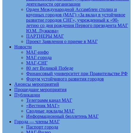
деятельности организации
Орден Международной Ассамблеи столиц и
крупных городов (МАГ) «За вклад в устойчивое
развитие городов СНГ», учрежденный к «90-
летию со дня рождения Первого президента МАГ
Ю.М. Лужкова»
ПАРТНЕРЫ МАГ
Проект Заявления о приеме в МАГ
Новости
МАГ-инфо
МАГ-города
МАГ-СНГ
80 лет Великой Победе
Финансовый университет при Правительстве РФ
Форум устойчивого развития городов
Анонсы мероприятий
Прошедшие мероприятия
Публикации
Телеграмм канал МАГ
«Вестник МАГ»
Сводные доклады МАГ
Информационный бюллетень МАГ
Города — члены МАГ
Паспорт города
МАГ-Видео