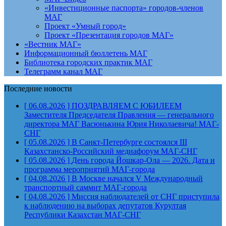
«Инвестиционные паспорта» городов-членов
МАГ
Проект «Умный город»
Проект «Презентация городов МАГ»
«Вестник МАГ»
Информационный бюллетень МАГ
Библиотека городских практик МАГ
Телеграмм канал МАГ
Последние новости
[ 06.08.2026 ]
ПОЗДРАВЛЯЕМ С ЮБИЛЕЕМ
Заместителя Председателя Правления — генерального
директора МАГ Васюнькина Юрия Николаевича!
МАГ-
СНГ
[ 05.08.2026 ]
В Санкт-Петербурге состоялся III
Казахстанско-Российский медиафорум
МАГ-СНГ
[ 05.08.2026 ]
День города Йошкар-Ола — 2026. Дата и
программа мероприятий
МАГ-города
[ 04.08.2026 ]
В Москве начался V Международный
транспортный саммит
МАГ-города
[ 04.08.2026 ]
Миссия наблюдателей от СНГ приступила
к наблюдению на выборах депутатов Курултая
Республики Казахстан
МАГ-СНГ