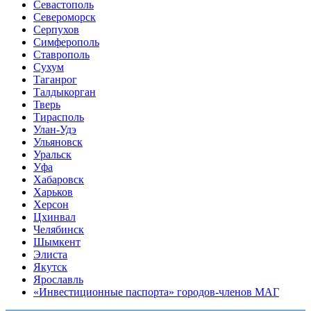
Севастополь
Североморск
Серпухов
Симферополь
Ставрополь
Сухум
Таганрог
Tалдыкорган
Тверь
Тирасполь
Улан-Удэ
Ульяновск
Уральск
Уфа
Хабаровск
Харьков
Херсон
Цхинвал
Челябинск
Шымкент
Элиста
Якутск
Ярославль
«Инвестиционные паспорта» городов-членов МАГ