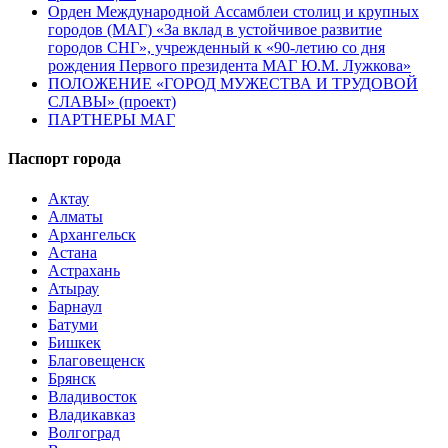
Орден Международной Ассамблеи столиц и крупных
городов (МАГ) «За вклад в устойчивое развитие
городов СНГ», учрежденный к «90-летию со дня
рождения Первого президента МАГ Ю.М. Лужкова»
ПОЛОЖЕНИЕ «ГОРОД МУЖЕСТВА И ТРУДОВОЙ
СЛАВЫ» (проект)
ПАРТНЕРЫ МАГ
Паспорт города
Актау
Алматы
Архангельск
Астана
Астрахань
Атырау
Барнаул
Батуми
Бишкек
Благовещенск
Брянск
Владивосток
Владикавказ
Волгоград