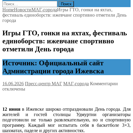
Найти:
Home
Новости
МАГ-города
Игры ГТО, гонки на яхтах,
фестиваль единоборств: ижевчане спортивно отметили День
города
Игры ГТО, гонки на яхтах, фестиваль
единоборств: ижевчане спортивно
отметили День города
Источник: Официальный сайт
Адмнистрации города Ижевска
к
16.06.2026
Пресс-центр МАГ
МАГ-города
Комментарии
записи
отключены
Игры
ГТО,
гонки
12 июня
в Ижевске широко отпраздновали День города. Для
на
жителей и гостей столицы Удмуртии организаторы
яхтах,
подготовили не только развлекательную, но и спортивную
фестив
программу. Каждый мог испытать себя в баскетболе 3×3,
единоб
шахматах, паделе и других активностях.
ижевча