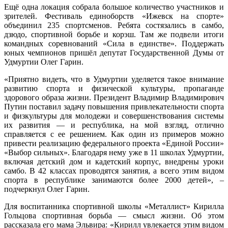
Ещё одна локация собрала большое количество участников и
зрителей. Фестиваль единоборств «Ижевск на спорте»
объединил 235 спортсменов. Ребята состязались в самбо,
дзюдо, спортивной борьбе и корэш. Там же подвели итоги
командных соревнований «Сила в единстве». Поддержать
юных чемпионов пришёл депутат Государственной Думы от
Удмуртии Олег Гарин.
«Приятно видеть, что в Удмуртии уделяется такое внимание
развитию спорта и физической культуры, пропаганде
здорового образа жизни. Президент Владимир Владимирович
Путин поставил задачу повышения привлекательности спорта
и физкультуры для молодежи и совершенствования системы
их развития — и республика, на мой взгляд, отлично
справляется с ее решением. Как один из примеров можно
привести реализацию федерального проекта «Единой России»
«Выбор сильных». Благодаря нему уже в 11 школах Удмуртии,
включая детский дом и кадетский корпус, внедрены уроки
самбо. В 42 классах проводятся занятия, а всего этим видом
спорта в республике занимаются более 2000 детей», –
подчеркнул Олег Гарин.
Для воспитанника спортивной школы «Металлист» Кирилла
Гольцова спортивная борьба — смысл жизни. Об этом
рассказала его мама Эльвира: «Кирилл увлекается этим видом