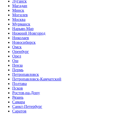
Луганск
Магадан
Минск
Могилев
Москва
Мурманск
Нарьян-Мар
Нижний Новгород
Николаев
Новосибирск
Омск
Оренбург
Орел
Ош
Пенза
Пермь
Петропавловск
Петропавловск-Камчатский
Полтава
Псков
Ростов-на-Дону
Рязань
Самара
Санкт-Петербург
Саратов