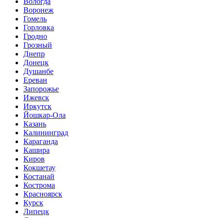
Вологда
Воронеж
Гомель
Горловка
Гродно
Грозный
Днепр
Донецк
Душанбе
Ереван
Запорожье
Ижевск
Иркутск
Йошкар-Ола
Казань
Калининград
Караганда
Кашира
Киров
Кокшетау
Костанай
Кострома
Красноярск
Курск
Липецк