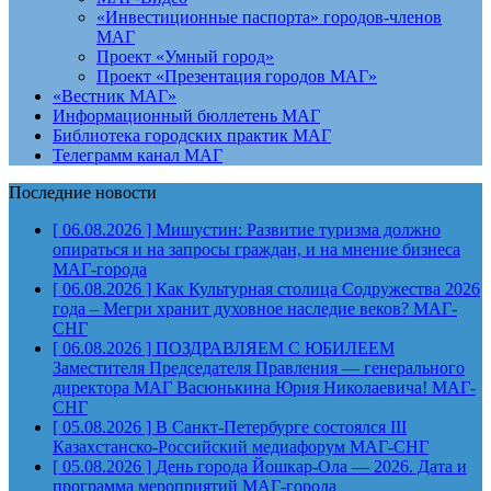
«Инвестиционные паспорта» городов-членов
МАГ
Проект «Умный город»
Проект «Презентация городов МАГ»
«Вестник МАГ»
Информационный бюллетень МАГ
Библиотека городских практик МАГ
Телеграмм канал МАГ
Последние новости
[ 06.08.2026 ]
Мишустин: Развитие туризма должно
опираться и на запросы граждан, и на мнение бизнеса
МАГ-города
[ 06.08.2026 ]
Как Культурная столица Содружества 2026
года – Мегри хранит духовное наследие веков?
МАГ-
СНГ
[ 06.08.2026 ]
ПОЗДРАВЛЯЕМ С ЮБИЛЕЕМ
Заместителя Председателя Правления — генерального
директора МАГ Васюнькина Юрия Николаевича!
МАГ-
СНГ
[ 05.08.2026 ]
В Санкт-Петербурге состоялся III
Казахстанско-Российский медиафорум
МАГ-СНГ
[ 05.08.2026 ]
День города Йошкар-Ола — 2026. Дата и
программа мероприятий
МАГ-города