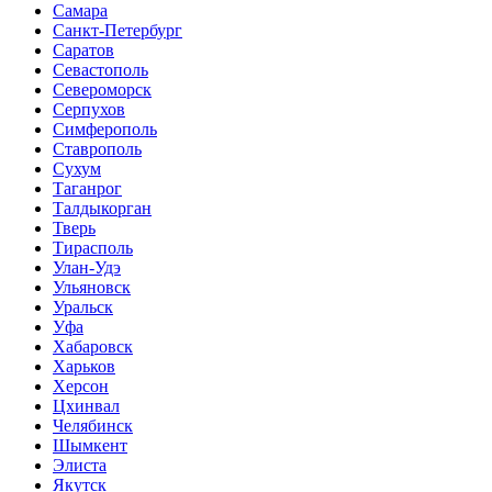
Самара
Санкт-Петербург
Саратов
Севастополь
Североморск
Серпухов
Симферополь
Ставрополь
Сухум
Таганрог
Tалдыкорган
Тверь
Тирасполь
Улан-Удэ
Ульяновск
Уральск
Уфа
Хабаровск
Харьков
Херсон
Цхинвал
Челябинск
Шымкент
Элиста
Якутск