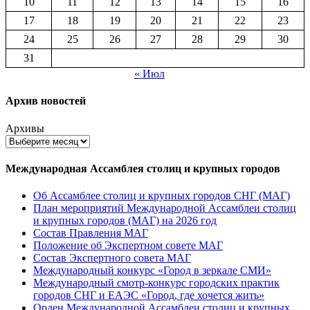
10
11
12
13
14
15
16
17
18
19
20
21
22
23
24
25
26
27
28
29
30
31
« Июл
Архив новостей
Архивы
Международная Ассамблея столиц и крупных городов
Об Ассамблее столиц и крупных городов СНГ (МАГ)
План мероприятий Международной Ассамблеи столиц
и крупных городов (МАГ) на 2026 год
Состав Правления МАГ
Положение об Экспертном совете МАГ
Состав Экспертного совета МАГ
Международный конкурс «Город в зеркале СМИ»
Международный смотр-конкурс городских практик
городов СНГ и ЕАЭС «Город, где хочется жить»
Орден Международной Ассамблеи столиц и крупных