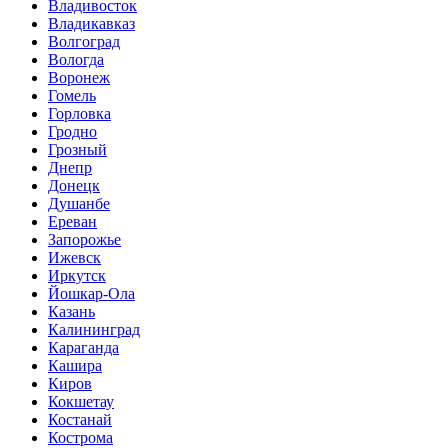
Владивосток
Владикавказ
Волгоград
Вологда
Воронеж
Гомель
Горловка
Гродно
Грозный
Днепр
Донецк
Душанбе
Ереван
Запорожье
Ижевск
Иркутск
Йошкар-Ола
Казань
Калининград
Караганда
Кашира
Киров
Кокшетау
Костанай
Кострома