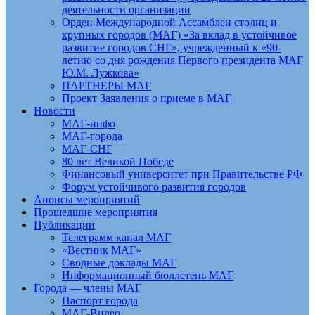
деятельности организации
Орден Международной Ассамблеи столиц и
крупных городов (МАГ) «За вклад в устойчивое
развитие городов СНГ», учрежденный к «90-
летию со дня рождения Первого президента МАГ
Ю.М. Лужкова»
ПАРТНЕРЫ МАГ
Проект Заявления о приеме в МАГ
Новости
МАГ-инфо
МАГ-города
МАГ-СНГ
80 лет Великой Победе
Финансовый университет при Правительстве РФ
Форум устойчивого развития городов
Анонсы мероприятий
Прошедшие мероприятия
Публикации
Телеграмм канал МАГ
«Вестник МАГ»
Сводные доклады МАГ
Информационный бюллетень МАГ
Города — члены МАГ
Паспорт города
МАГ-Видео