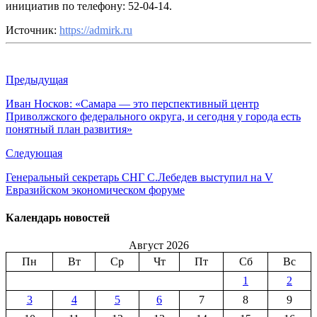
инициатив по телефону: 52-04-14.
Источник:
https://admirk.ru
Предыдущая
Иван Носков: «Самара — это перспективный центр
Приволжского федерального округа, и сегодня у города есть
понятный план развития»
Следующая
Генеральный секретарь СНГ С.Лебедев выступил на V
Евразийском экономическом форуме
Календарь новостей
Август 2026
Пн
Вт
Ср
Чт
Пт
Сб
Вс
1
2
3
4
5
6
7
8
9