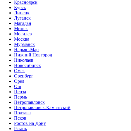
Красноярск
Курск
Липецк
Луганск
Магадан
Минск
Могилев
Москва
Мурманск
Нарьян-Мар
Нижний Новгород
Николаев
Новосибирск
Омск
Оренбург
Орел
Ош
Пенза
Пермь
Петропавловск
Петропавловск-Камчатский
Полтава
Псков
Ростов-на-Дону
Рязань