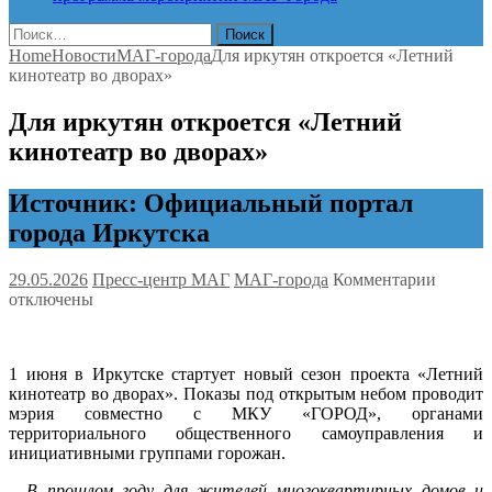
Найти:
Home
Новости
МАГ-города
Для иркутян откроется «Летний
кинотеатр во дворах»
Для иркутян откроется «Летний
кинотеатр во дворах»
Источник: Официальный портал
города Иркутска
к
29.05.2026
Пресс-центр МАГ
МАГ-города
Комментарии
записи
отключены
Для
иркутя
открое
1 июня в Иркутске стартует новый сезон проекта «Летний
«Летни
кинотеатр во дворах». Показы под открытым небом проводит
киноте
мэрия совместно с МКУ «ГОРОД», органами
во
территориального общественного самоуправления и
дворах
инициативными группами горожан.
– В прошлом году для жителей многоквартирных домов и