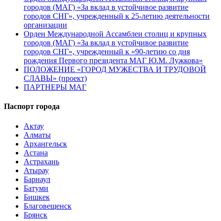
городов (МАГ) «За вклад в устойчивое развитие
городов СНГ», учрежденный к 25-летию деятельности
организации
Орден Международной Ассамблеи столиц и крупных
городов (МАГ) «За вклад в устойчивое развитие
городов СНГ», учрежденный к «90-летию со дня
рождения Первого президента МАГ Ю.М. Лужкова»
ПОЛОЖЕНИЕ «ГОРОД МУЖЕСТВА И ТРУДОВОЙ
СЛАВЫ» (проект)
ПАРТНЕРЫ МАГ
Паспорт города
Актау
Алматы
Архангельск
Астана
Астрахань
Атырау
Барнаул
Батуми
Бишкек
Благовещенск
Брянск