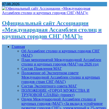
07.08.2026
Официальный сайт Ассоциации
«Международная Ассамблея столиц и
крупных городов СНГ (МАГ)»
Главная
Об Ассамблее столиц и крупных городов СНГ
(МАГ)
План мероприятий Международной Ассамблеи
столиц и крупных городов (МАГ) на 2026 год
Состав Правления МАГ
Положение об Экспертном совете
Международной Ассамблеи столиц и крупных
городов стран СНГ (МАГ)
Состав Экспертного совета МАГ
ПОЛОЖЕНИЕ «ГОРОД МУЖЕСТВА И
ТРУДОВОЙ СЛАВЫ» (проект)
Орден Международной Ассамблеи столиц и
крупных городов (МАГ) «За вклад в устойчивое
развитие городов СНГ», учрежденный к 25-летию