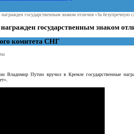
 награжден государственным знаком отличия «За безупречную сл
награжден государственным знаком отлич
ого комитета СНГ
ны
ный
ии Владимир Путин вручил в Кремле государственные нагр
ет».
в
н
твенным
ную