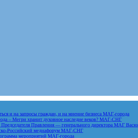
ься и на запросы граждан, и на мнение бизнеса
МАГ-города
года – Мегри хранит духовное наследие веков?
МАГ-СНГ
едседателя Правления — генерального директора МАГ Васю
анско-Российский медиафорум
МАГ-СНГ
рограмма мероприятий
МАГ-города