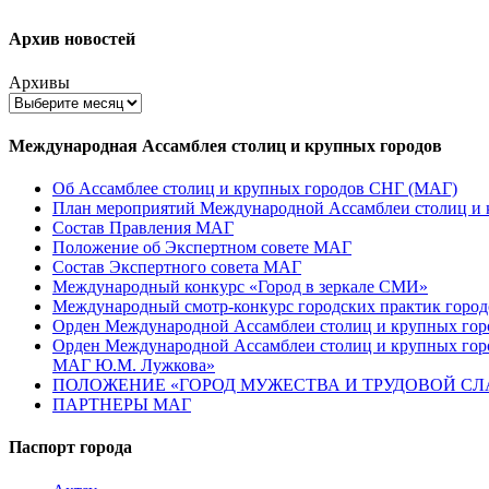
Архив новостей
Архивы
Международная Ассамблея столиц и крупных городов
Об Ассамблее столиц и крупных городов СНГ (МАГ)
План мероприятий Международной Ассамблеи столиц и к
Состав Правления МАГ
Положение об Экспертном совете МАГ
Состав Экспертного совета МАГ
Международный конкурс «Город в зеркале СМИ»
Международный смотр-конкурс городских практик город
Орден Международной Ассамблеи столиц и крупных город
Орден Международной Ассамблеи столиц и крупных город
МАГ Ю.М. Лужкова»
ПОЛОЖЕНИЕ «ГОРОД МУЖЕСТВА И ТРУДОВОЙ СЛАВ
ПАРТНЕРЫ МАГ
Паспорт города