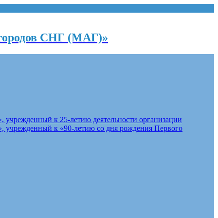
городов СНГ (МАГ)»
, учрежденный к 25-летию деятельности организации
, учрежденный к «90-летию со дня рождения Первого