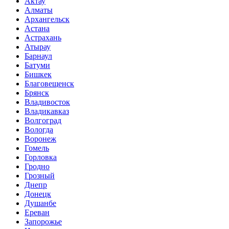
Актау
Алматы
Архангельск
Астана
Астрахань
Атырау
Барнаул
Батуми
Бишкек
Благовещенск
Брянск
Владивосток
Владикавказ
Волгоград
Вологда
Воронеж
Гомель
Горловка
Гродно
Грозный
Днепр
Донецк
Душанбе
Ереван
Запорожье