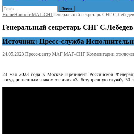
Найти:
Home
Новости
МАГ-СНГ
Генеральный секретарь СНГ С.Лебедев
Генеральный секретарь СНГ С.Лебедев 
Источник: Пресс-служба Исполнительн
к
24.05.2023
Пресс-центр МАГ
МАГ-СНГ
Комментарии
отключе
записи
Генераль
секретарь
23 мая 2023 года в Москве Президент Российской Федерац
СНГ
государственным знаком отличия «За безупречную службу. 50 л
С.Лебеде
награжде
государс
знаком
отличия
«За
безупреч
службу.
50
лет»