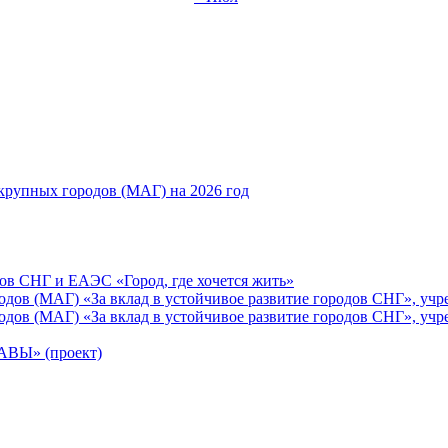
рупных городов (МАГ) на 2026 год
ов СНГ и ЕАЭС «Город, где хочется жить»
ов (МАГ) «За вклад в устойчивое развитие городов СНГ», учр
ов (МАГ) «За вклад в устойчивое развитие городов СНГ», учр
Ы» (проект)