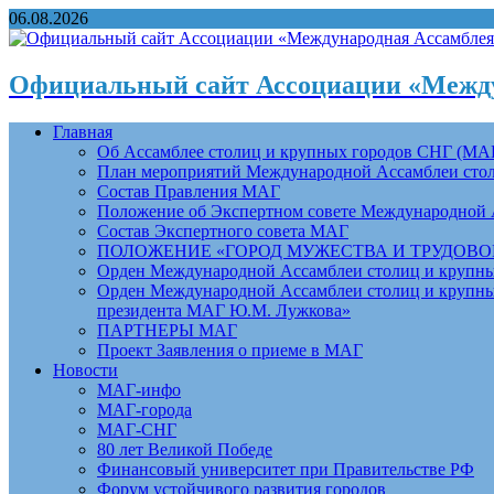
06.08.2026
Официальный сайт Ассоциации «Между
Главная
Об Ассамблее столиц и крупных городов СНГ (МА
План мероприятий Международной Ассамблеи столи
Состав Правления МАГ
Положение об Экспертном совете Международной 
Состав Экспертного совета МАГ
ПОЛОЖЕНИЕ «ГОРОД МУЖЕСТВА И ТРУДОВОЙ 
Орден Международной Ассамблеи столиц и крупных
Орден Международной Ассамблеи столиц и крупных
президента МАГ Ю.М. Лужкова»
ПАРТНЕРЫ МАГ
Проект Заявления о приеме в МАГ
Новости
МАГ-инфо
МАГ-города
МАГ-СНГ
80 лет Великой Победе
Финансовый университет при Правительстве РФ
Форум устойчивого развития городов