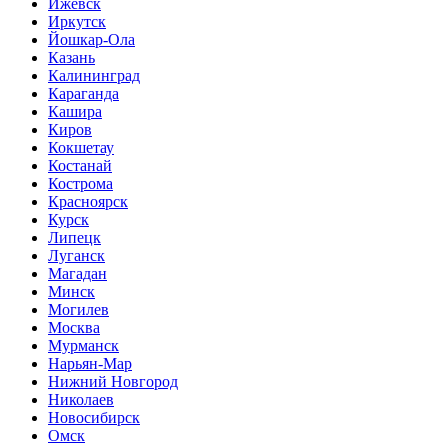
Ижевск
Иркутск
Йошкар-Ола
Казань
Калининград
Караганда
Кашира
Киров
Кокшетау
Костанай
Кострома
Красноярск
Курск
Липецк
Луганск
Магадан
Минск
Могилев
Москва
Мурманск
Нарьян-Мар
Нижний Новгород
Николаев
Новосибирск
Омск