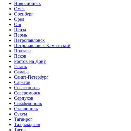
Новосибирск
Омск
Оренбург
Орел
Ош
Пенза
Пермь
Петропавловск
Петропавловск-Камчатский
Полтава
Псков
Ростов-на-Дону
Рязань
Самара
Санкт-Петербург
Саратов
Севастополь
Североморск
Серпухов
Симферополь
Ставрополь
Сухум
Таганрог
Tалдыкорган
Тверь