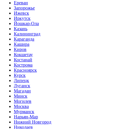
Ереван
Запорожье
Ижевск
Иркутск
Йошкар-Ола
Казань
Калининград
Караганда
Кашира
Киров
Кокшетау
Костанай
Кострома
Красноярск
Курск
Липецк
Луганск
Магадан
Минск
Могилев
Москва
Мурманск
Нарьян-Мар
Нижний Новгород
Николаев