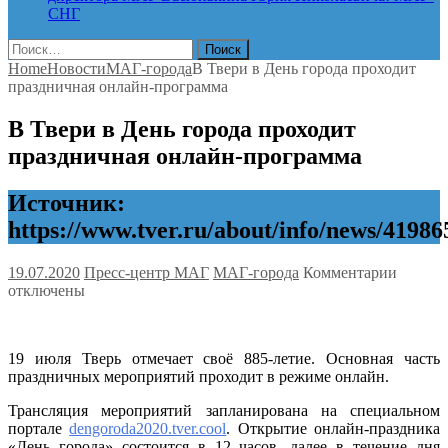
СНГ
Найти:
Home
Новости
МАГ-города
В Твери в День города проходит
праздничная онлайн-программа
В Твери в День города проходит
праздничная онлайн-программа
Источник:
https://www.tver.ru/about/info/news/41986
к
19.07.2020
Пресс-центр МАГ
МАГ-города
Комментарии
записи
отключены
В
Твери
в
19 июля Тверь отмечает своё 885-летие. Основная часть
День
праздничных мероприятий проходит в режиме онлайн.
города
проход
Трансляция мероприятий запланирована на специальном
праздн
портале
dengoroda2020.tver.cool
. Открытие онлайн-праздника
онлайн
«День города» состоится в 12 часов, далее в течение дня