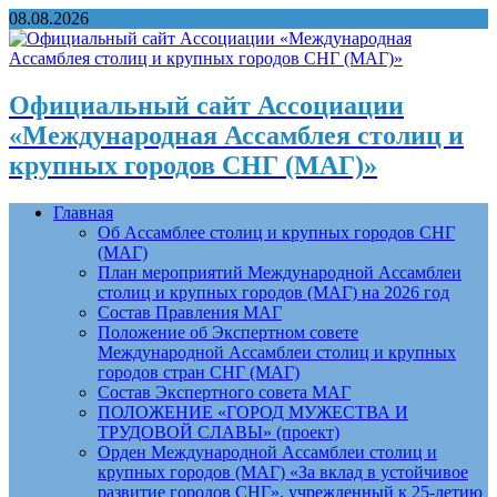
08.08.2026
Официальный сайт Ассоциации
«Международная Ассамблея столиц и
крупных городов СНГ (МАГ)»
Главная
Об Ассамблее столиц и крупных городов СНГ
(МАГ)
План мероприятий Международной Ассамблеи
столиц и крупных городов (МАГ) на 2026 год
Состав Правления МАГ
Положение об Экспертном совете
Международной Ассамблеи столиц и крупных
городов стран СНГ (МАГ)
Состав Экспертного совета МАГ
ПОЛОЖЕНИЕ «ГОРОД МУЖЕСТВА И
ТРУДОВОЙ СЛАВЫ» (проект)
Орден Международной Ассамблеи столиц и
крупных городов (МАГ) «За вклад в устойчивое
развитие городов СНГ», учрежденный к 25-летию