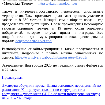
«Молодёжь Твери» —
https://vk.com/molod_tver
Также в интернет-пространство перенесены спортивные
мероприятия. Так, горожанам предлагают принять участие в
забеге на 8 850 метров. Каждый сам выбирает, когда и где
преодолевать эту дистанцию. После прохождения необходимо
выслать скриншот трекера, и 19 июля судьи определят
победителей, которые получат призы и награды. Все
подробности по данному мероприятию также размещены на
портале
dengoroda2020.tver.cool
.
Разнообразные онлайн-мероприятия также представлены в
интернете, подробнее с планом можно ознакомиться по
ссылке:
https://www.tver.ru/about/info/messages/419863/
Завершением Дня города-2020 по традиции станет фейерверк
в 22 часа.
Предыдущая
Эксперты обсудили проект Плана основных мероприятий по
реализации Концептуальных основ сотрудничества
государств – участников СНГ в области нормирования труда
на 2021–2025 годы