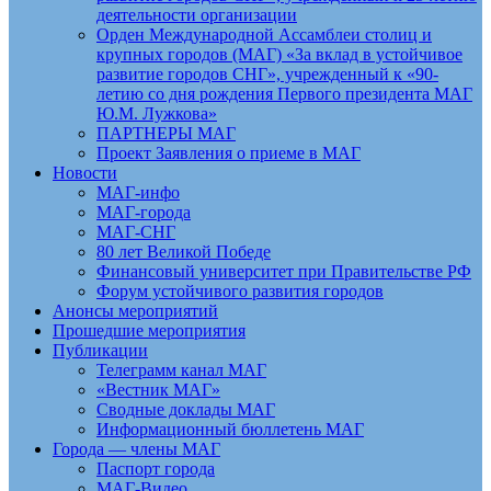
деятельности организации
Орден Международной Ассамблеи столиц и
крупных городов (МАГ) «За вклад в устойчивое
развитие городов СНГ», учрежденный к «90-
летию со дня рождения Первого президента МАГ
Ю.М. Лужкова»
ПАРТНЕРЫ МАГ
Проект Заявления о приеме в МАГ
Новости
МАГ-инфо
МАГ-города
МАГ-СНГ
80 лет Великой Победе
Финансовый университет при Правительстве РФ
Форум устойчивого развития городов
Анонсы мероприятий
Прошедшие мероприятия
Публикации
Телеграмм канал МАГ
«Вестник МАГ»
Сводные доклады МАГ
Информационный бюллетень МАГ
Города — члены МАГ
Паспорт города
МАГ-Видео