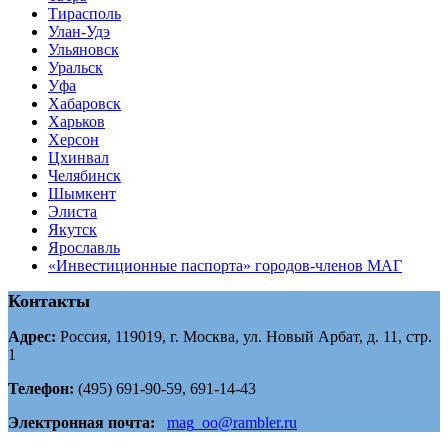
Тирасполь
Улан-Удэ
Ульяновск
Уральск
Уфа
Хабаровск
Харьков
Херсон
Цхинвал
Челябинск
Шымкент
Элиста
Якутск
Ярославль
«Инвестиционные паспорта» городов-членов МАГ
Контакты
Адрес:
Россия, 119019, г. Москва, ул. Новый Арбат, д. 11, стр.
1
Телефон:
(495) 691-90-59, 691-14-43
Электронная почта:
mag_oo@rambler.ru