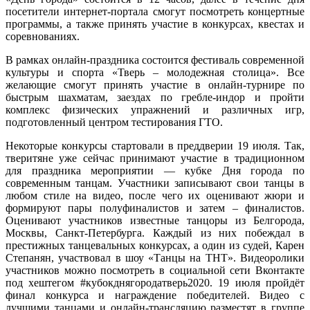
програ
посетители интернет-портала смогут посмотреть концертные
программы, а также принять участие в конкурсах, квестах и
соревнованиях.
В рамках онлайн-праздника состоится фестиваль современной
культуры и спорта «Тверь – молодежная столица». Все
желающие смогут принять участие в онлайн-турнире по
быстрым шахматам, заездах по гребле-индор и пройти
комплекс физических упражнений и различных игр,
подготовленный центром тестирования ГТО.
Некоторые конкурсы стартовали в преддверии 19 июля. Так,
тверитяне уже сейчас принимают участие в традиционном
для праздника мероприятии — кубке Дня города по
современным танцам. Участники записывают свои танцы в
любом стиле на видео, после чего их оценивают жюри и
формируют пары полуфиналистов и затем – финалистов.
Оценивают участников известные танцоры из Белгорода,
Москвы, Санкт-Петербурга. Каждый из них побеждал в
престижных танцевальных конкурсах, а один из судей, Карен
Степанян, участвовал в шоу «Танцы на ТНТ». Видеоролики
участников можно посмотреть в социальной сети Вконтакте
под хештегом #кубокднягородатверь2020. 19 июля пройдёт
финал конкурса и награждение победителей. Видео с
лучшими танцами и онлайн-трансляцию разместят в группе