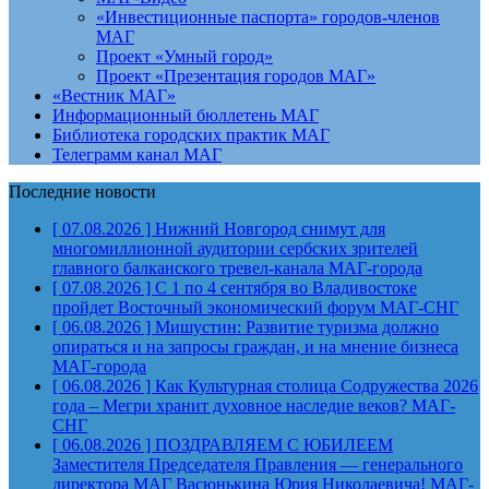
«Инвестиционные паспорта» городов-членов
МАГ
Проект «Умный город»
Проект «Презентация городов МАГ»
«Вестник МАГ»
Информационный бюллетень МАГ
Библиотека городских практик МАГ
Телеграмм канал МАГ
Последние новости
[ 07.08.2026 ]
Нижний Новгород снимут для
многомиллионной аудитории сербских зрителей
главного балканского тревел-канала
МАГ-города
[ 07.08.2026 ]
С 1 по 4 сентября во Владивостоке
пройдет Восточный экономический форум
МАГ-СНГ
[ 06.08.2026 ]
Мишустин: Развитие туризма должно
опираться и на запросы граждан, и на мнение бизнеса
МАГ-города
[ 06.08.2026 ]
Как Культурная столица Содружества 2026
года – Мегри хранит духовное наследие веков?
МАГ-
СНГ
[ 06.08.2026 ]
ПОЗДРАВЛЯЕМ С ЮБИЛЕЕМ
Заместителя Председателя Правления — генерального
директора МАГ Васюнькина Юрия Николаевича!
МАГ-