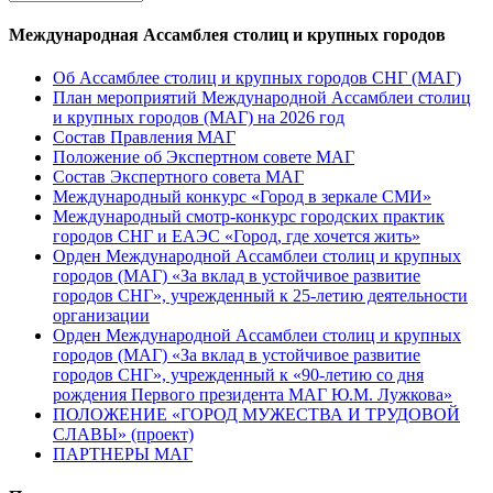
Международная Ассамблея столиц и крупных городов
Об Ассамблее столиц и крупных городов СНГ (МАГ)
План мероприятий Международной Ассамблеи столиц
и крупных городов (МАГ) на 2026 год
Состав Правления МАГ
Положение об Экспертном совете МАГ
Состав Экспертного совета МАГ
Международный конкурс «Город в зеркале СМИ»
Международный смотр-конкурс городских практик
городов СНГ и ЕАЭС «Город, где хочется жить»
Орден Международной Ассамблеи столиц и крупных
городов (МАГ) «За вклад в устойчивое развитие
городов СНГ», учрежденный к 25-летию деятельности
организации
Орден Международной Ассамблеи столиц и крупных
городов (МАГ) «За вклад в устойчивое развитие
городов СНГ», учрежденный к «90-летию со дня
рождения Первого президента МАГ Ю.М. Лужкова»
ПОЛОЖЕНИЕ «ГОРОД МУЖЕСТВА И ТРУДОВОЙ
СЛАВЫ» (проект)
ПАРТНЕРЫ МАГ