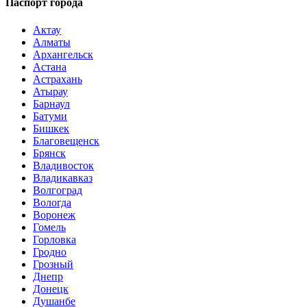
Паспорт города
Актау
Алматы
Архангельск
Астана
Астрахань
Атырау
Барнаул
Батуми
Бишкек
Благовещенск
Брянск
Владивосток
Владикавказ
Волгоград
Вологда
Воронеж
Гомель
Горловка
Гродно
Грозный
Днепр
Донецк
Душанбе