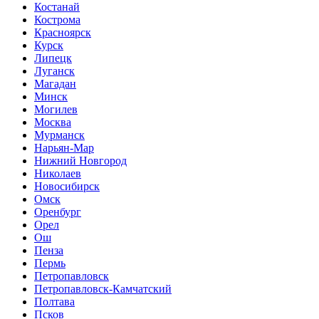
Костанай
Кострома
Красноярск
Курск
Липецк
Луганск
Магадан
Минск
Могилев
Москва
Мурманск
Нарьян-Мар
Нижний Новгород
Николаев
Новосибирск
Омск
Оренбург
Орел
Ош
Пенза
Пермь
Петропавловск
Петропавловск-Камчатский
Полтава
Псков