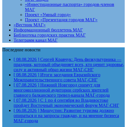
«Инвестиционные паспорта» городов-членов
МАГ
Проект «Умный город»
Проект «Презентация городов МАГ»
«Вестник МАГ»
Информационный бюллетень МАГ
Библиотека городских практик МАГ
Телеграмм канал МАГ
Последние новости
[ 08.08.2026 ]
Сергей Кравчук: День физкультурника —
праздник, который объединяет всех, кто ценит здоровье,
силу и активный образ жизни
МАГ-СНГ
[ 08.08.2026 ]
Итоги заседания Евразийского
Межправительственного совета
МАГ-СНГ
[ 07.08.2026 ]
Нижний Новгород снимут для
многомиллионной аудитории сербских зрителей
главного балканского тревел-канала
МАГ-города
[ 07.08.2026 ]
С 1 по 4 сентября во Владивостоке
пройдет Восточный экономический форум
МАГ-СНГ
[ 06.08.2026 ]
Мишустин: Развитие туризма должно
опираться и на запросы граждан, и на мнение бизнеса
МАГ-города