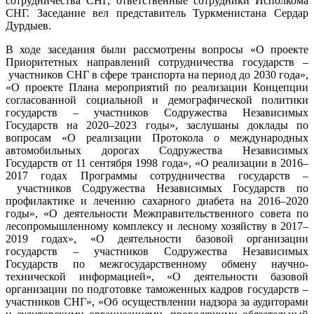
сотрудничества СНГ, ответственные сотрудники Исполкома
году
СНГ. Заседание вел представитель Туркменистана Сердар
заседани
Дурдыев.
Комисси
по
В ходе заседания были рассмотрены вопросы «О проекте
экономич
Приоритетных направлений сотрудничества государств –
вопросам
участников СНГ в сфере транспорта на период до 2030 года»,
при
«О проекте Плана мероприятий по реализации Концепции
Экономи
согласованной социальной и демографической политики
совете
государств – участников Содружества Независимых
СНГ
Государств на 2020–2023 годы», заслушаны доклады по
вопросам «О реализации Протокола о международных
автомобильных дорогах Содружества Независимых
Государств от 11 сентября 1998 года», «О реализации в 2016–
2017 годах Программы сотрудничества государств –
участников Содружества Независимых Государств по
профилактике и лечению сахарного диабета на 2016–2020
годы», «О деятельности Межправительственного совета по
лесопромышленному комплексу и лесному хозяйству в 2017–
2019 годах», «О деятельности базовой организации
государств – участников Содружества Независимых
Государств по межгосударственному обмену научно-
технической информацией», «О деятельности базовой
организации по подготовке таможенных кадров государств –
участников СНГ», «Об осуществлении надзора за аудиторами