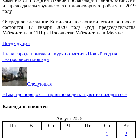
комитета СНГ Сергей Иванов поблагодарил членов Комиссии
и председательствующего за плодотворную работу в 2019
году.
Очередное заседание Комиссии по экономическим вопросам
состоится 17 января 2020 года (год председательства
Узбекистана в СНГ) в Посольстве Узбекистана в Москве.
Предыдущая
Глава города пригласил курян отметить Новый год на
Театральной площади
Следующая
«Там, где порядок — приятно ходить и уютно находиться»
Календарь новостей
Август 2026
Пн
Вт
Ср
Чт
Пт
Сб
Вс
1
2