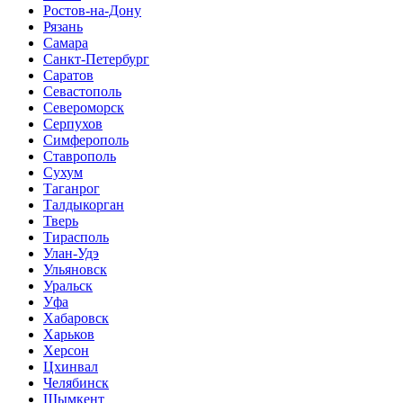
Ростов-на-Дону
Рязань
Самара
Санкт-Петербург
Саратов
Севастополь
Североморск
Серпухов
Симферополь
Ставрополь
Сухум
Таганрог
Tалдыкорган
Тверь
Тирасполь
Улан-Удэ
Ульяновск
Уральск
Уфа
Хабаровск
Харьков
Херсон
Цхинвал
Челябинск
Шымкент