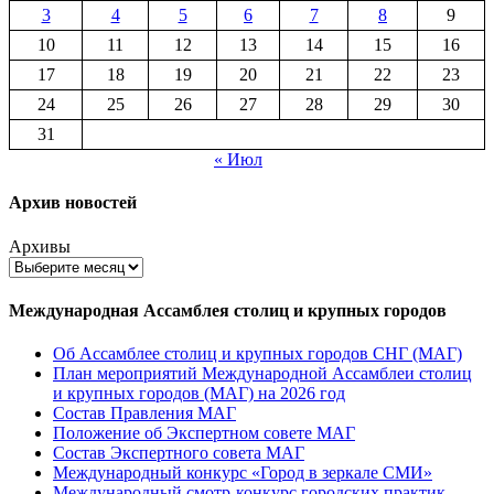
3
4
5
6
7
8
9
10
11
12
13
14
15
16
17
18
19
20
21
22
23
24
25
26
27
28
29
30
31
« Июл
Архив новостей
Архивы
Международная Ассамблея столиц и крупных городов
Об Ассамблее столиц и крупных городов СНГ (МАГ)
План мероприятий Международной Ассамблеи столиц
и крупных городов (МАГ) на 2026 год
Состав Правления МАГ
Положение об Экспертном совете МАГ
Состав Экспертного совета МАГ
Международный конкурс «Город в зеркале СМИ»
Международный смотр-конкурс городских практик