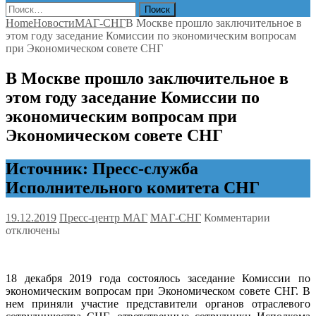
Найти:
Home
Новости
МАГ-СНГ
В Москве прошло заключительное в
этом году заседание Комиссии по экономическим вопросам
при Экономическом совете СНГ
В Москве прошло заключительное в
этом году заседание Комиссии по
экономическим вопросам при
Экономическом совете СНГ
Источник: Пресс-служба
Исполнительного комитета СНГ
к
19.12.2019
Пресс-центр МАГ
МАГ-СНГ
Комментарии
записи
отключены
В
Москве
прошло
18 декабря 2019 года состоялось заседание Комиссии по
заключит
экономическим вопросам при Экономическом совете СНГ. В
в
нем приняли участие представители органов отраслевого
этом