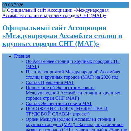
09.08.2026
Официальный сайт Ассоциации
«Международная Ассамблея столиц и
крупных городов СНГ (МАГ)»
Главная
Об Ассамблее столиц и крупных городов СНГ
(МАГ)
План мероприятий Международной Ассамблеи
столиц и крупных городов (МАГ) на 2026 год
Состав Правления МАГ
Положение об Экспертном совете
Международной Ассамблеи столиц и крупных
городов стран СНГ (МАГ)
Состав Экспертного совета МАГ
ПОЛОЖЕНИЕ «ГОРОД МУЖЕСТВА И
ТРУДОВОЙ СЛАВЫ» (проект)
Орден Международной Ассамблеи столиц и
крупных городов (МАГ) «За вклад в устойчивое
развитие городов СНГ», учрежденный к 25-летию