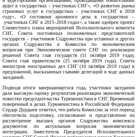
и аудиторскими организациями, проводящими обязательный
аудит в государствах – участниках СНГ», «О развитии рынка
страховых услуг в государствах – участниках СНГ в 2018
году», «О состоянии архивного дела в государствах –
участниках СНГ в 2015–2018 годах», а также одобрен проект
Совместного плана мероприятий Исполнительного комитета
СНГ, Совета постоянных полномочных представителей
государств – участников Содружества при уставных и других
органах Содружества и Комиссии по экономическим
вопросам при Экономическом совете СНГ по реализации
решений Совета глав государств (11 октября 2019 года),
Совета глав правительств (25 октября 2019 года), Совета
министров иностранных дел СНГ (10 октября 2019 года) и
предложений, высказанных главами делегаций в ходе данных
заседаний.
Подводя итоги завершающегося года, участники заседания
дали высокую оценку результатам реализации экономической
повестки председательства Туркменистана в СНГ. Временный
поверенный в делах Туркменистана в Российской Федерации
Сердар Дурдыев отметил, что работа Комиссии за этот период
обеспечила подготовку, согласование и представление на
рассмотрение высших органов Содружества комплекса
документов по актуальным вопросам экономической
интеграции. Заместитель Председателя Исполнительного