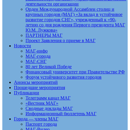
деятельности организации
Орден Международной Ассамблеи столиц и
крупных городов (МАГ) «За вклад в устойчивое
развитие городов СНГ», учрежденный к «90-
летию со дня рождения Первого президента МАГ
Ю.М. Лужкова»
ПАРТНЕРЫ МАГ
Проект Заявления о приеме в МАГ
Новости
МАГ-инфо
МАГ-города
МАГ-СНГ
80 лет Великой Победе
Финансовый университет при Правительстве РФ
Форум устойчивого развития городов
Анонсы мероприятий
Прошедшие мероприятия
Публикации
Телеграмм канал МАГ
«Вестник МАГ»
Сводные доклады МАГ
Информационный бюллетень МАГ
Города — члены МАГ
Паспорт города
МАГ-Видео