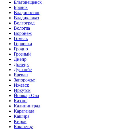
Благовещенск
Брянск
Владивосток
Владикавказ
Волгоград
Вологда
Воронеж
Гомель
Горловка
Гродно
Грозный
Днепр
Донецк
Душанбе
Ереван
Запорожье
Ижевск
Иркутск
Йошкар-Ола
Казань
Калининград
Караганда
Кашира
Киров
Кокшетау