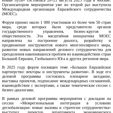
новые пути» состоялась 20–21 августа 2025 года в Москве.
ежегодна
Организатором мероприятия уже во второй раз выступила
встреча
Международная организация Евразийского сотрудничества
участник
(МОЕС).
Всемирн
форума
Форум принял около 1 000 участников из более чем 50 стран
«Новая
мира, среди которых были представители органов
эпоха
государственного управления, бизнес-кругов и
–
общественности. Эта масштабная инициатива МОЕС
новые
направлена на построение диалога, разработку и
пути»
продвижение инструментов нового многополярного мира,
развитие новых направлений делового сотрудничества для
преодоления накопившихся проблем во взаимодействии стран
Большой Евразии, Глобального Юга и других регионов мира.
В 2025 году форум посвящен теме «Большое Евразийское
партнерство: векторы и инструменты развития». В ходе его
деловой программы состоялись пленарное заседание,
выставка проектов, подписание международных соглашений,
взаимодействие с экспертами, а также тематические сессии с
бизнес-диалогами.
В рамках деловой программы мероприятия с докладом на
сессии «Межрегиональная интеграция в условиях
деглобализации: новые вызовы и стратегии сотрудничества»
выступил директор департамента экономического