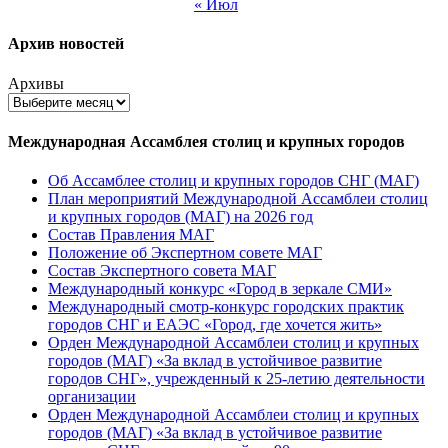
« Июл
Архив новостей
Архивы
Международная Ассамблея столиц и крупных городов
Об Ассамблее столиц и крупных городов СНГ (МАГ)
План мероприятий Международной Ассамблеи столиц
и крупных городов (МАГ) на 2026 год
Состав Правления МАГ
Положение об Экспертном совете МАГ
Состав Экспертного совета МАГ
Международный конкурс «Город в зеркале СМИ»
Международный смотр-конкурс городских практик
городов СНГ и ЕАЭС «Город, где хочется жить»
Орден Международной Ассамблеи столиц и крупных
городов (МАГ) «За вклад в устойчивое развитие
городов СНГ», учрежденный к 25-летию деятельности
организации
Орден Международной Ассамблеи столиц и крупных
городов (МАГ) «За вклад в устойчивое развитие