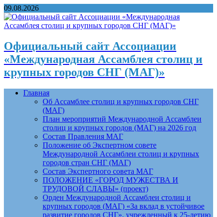
09.08.2026
Официальный сайт Ассоциации
«Международная Ассамблея столиц и
крупных городов СНГ (МАГ)»
Главная
Об Ассамблее столиц и крупных городов СНГ
(МАГ)
План мероприятий Международной Ассамблеи
столиц и крупных городов (МАГ) на 2026 год
Состав Правления МАГ
Положение об Экспертном совете
Международной Ассамблеи столиц и крупных
городов стран СНГ (МАГ)
Состав Экспертного совета МАГ
ПОЛОЖЕНИЕ «ГОРОД МУЖЕСТВА И
ТРУДОВОЙ СЛАВЫ» (проект)
Орден Международной Ассамблеи столиц и
крупных городов (МАГ) «За вклад в устойчивое
развитие городов СНГ», учрежденный к 25-летию