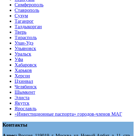
Симферополь
Ставрополь
Сухум
Таганрог
Tалдыкорган
Тверь
Тирасполь
Улан-Удэ
Ульяновск
Уральск
Уфа
Хабаровск
Харьков
Херсон
Цхинвал
Челябинск
Шымкент
Элиста
Якутск
Ярославль
«Инвестиционные паспорта» городов-членов МАГ
Контакты
Адрес:
Россия, 119019, г. Москва, ул. Новый Арбат, д. 11, стр.