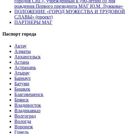
городов СНГ», учрежденный к «90-летию со дня
рождения Первого президента МАГ Ю.М. Лужкова»
ПОЛОЖЕНИЕ «ГОРОД МУЖЕСТВА И ТРУДОВОЙ
СЛАВЫ» (проект)
ПАРТНЕРЫ МАГ
Паспорт города
Актау
Алматы
Архангельск
Астана
Астрахань
Атырау
Барнаул
Батуми
Бишкек
Благовещенск
Брянск
Владивосток
Владикавказ
Волгоград
Вологда
Воронеж
Гомель