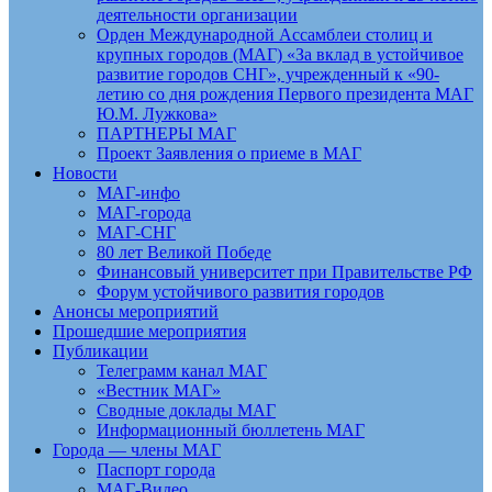
деятельности организации
Орден Международной Ассамблеи столиц и
крупных городов (МАГ) «За вклад в устойчивое
развитие городов СНГ», учрежденный к «90-
летию со дня рождения Первого президента МАГ
Ю.М. Лужкова»
ПАРТНЕРЫ МАГ
Проект Заявления о приеме в МАГ
Новости
МАГ-инфо
МАГ-города
МАГ-СНГ
80 лет Великой Победе
Финансовый университет при Правительстве РФ
Форум устойчивого развития городов
Анонсы мероприятий
Прошедшие мероприятия
Публикации
Телеграмм канал МАГ
«Вестник МАГ»
Сводные доклады МАГ
Информационный бюллетень МАГ
Города — члены МАГ
Паспорт города
МАГ-Видео