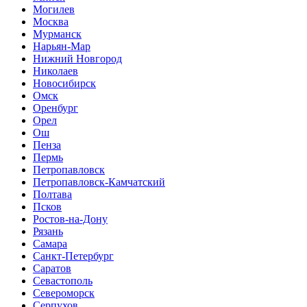
Могилев
Москва
Мурманск
Нарьян-Мар
Нижний Новгород
Николаев
Новосибирск
Омск
Оренбург
Орел
Ош
Пенза
Пермь
Петропавловск
Петропавловск-Камчатский
Полтава
Псков
Ростов-на-Дону
Рязань
Самара
Санкт-Петербург
Саратов
Севастополь
Североморск
Серпухов