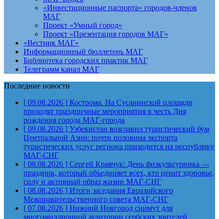
«Инвестиционные паспорта» городов-членов
МАГ
Проект «Умный город»
Проект «Презентация городов МАГ»
«Вестник МАГ»
Информационный бюллетень МАГ
Библиотека городских практик МАГ
Телеграмм канал МАГ
Последние новости
[ 09.08.2026 ]
Кострома. На Сусанинской площади
проходят праздничные мероприятия в честь Дня
рождения города
МАГ-города
[ 09.08.2026 ]
Узбекистан возглавил туристический бум
Центральной Азии: почти половина экспорта
туристических услуг региона приходится на республику
МАГ-СНГ
[ 08.08.2026 ]
Сергей Кравчук: День физкультурника —
праздник, который объединяет всех, кто ценит здоровье,
силу и активный образ жизни
МАГ-СНГ
[ 08.08.2026 ]
Итоги заседания Евразийского
Межправительственного совета
МАГ-СНГ
[ 07.08.2026 ]
Нижний Новгород снимут для
многомиллионной аудитории сербских зрителей