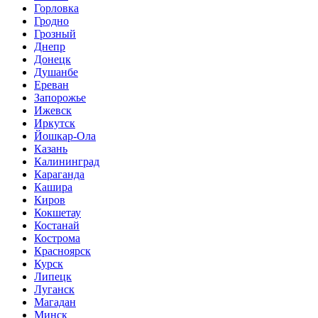
Горловка
Гродно
Грозный
Днепр
Донецк
Душанбе
Ереван
Запорожье
Ижевск
Иркутск
Йошкар-Ола
Казань
Калининград
Караганда
Кашира
Киров
Кокшетау
Костанай
Кострома
Красноярск
Курск
Липецк
Луганск
Магадан
Минск