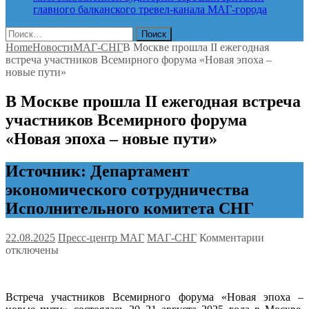
главного балканского тревел-канала
МАГ-города
Найти:
Home
Новости
МАГ-СНГ
В Москве прошла II ежегодная
встреча участников Всемирного форума «Новая эпоха –
новые пути»
В Москве прошла II ежегодная встреча
участников Всемирного форума
«Новая эпоха – новые пути»
Источник: Департамент
экономического сотрудничества
Исполнительного комитета СНГ
к
22.08.2025
Пресс-центр МАГ
МАГ-СНГ
Комментарии
записи
отключены
В
Москве
прошла
Встреча участников Всемирного форума «Новая эпоха –
II