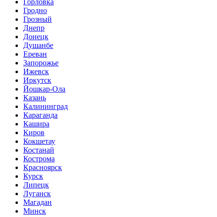
Горловка
Гродно
Грозный
Днепр
Донецк
Душанбе
Ереван
Запорожье
Ижевск
Иркутск
Йошкар-Ола
Казань
Калининград
Караганда
Кашира
Киров
Кокшетау
Костанай
Кострома
Красноярск
Курск
Липецк
Луганск
Магадан
Минск