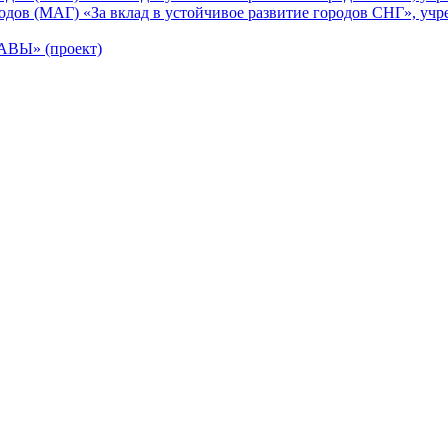
ов (МАГ) «За вклад в устойчивое развитие городов СНГ», учр
Ы» (проект)