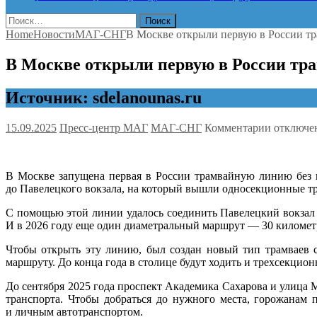
Найти:
Home
Новости
МАГ-СНГ
В Москве открыли первую в России тр
В Москве открыли первую в России тр
Источник: sdelanounas.ru
к
15.09.2025
Пресс-центр МАГ
МАГ-СНГ
Комментарии
отключе
записи
В
Москве
В Москве запущена первая в России трамвайную линию без 
открыли
до Павелецкого вокзала, на который вышли односекционные т
первую
в
С помощью этой линии удалось соединить Павелецкий вокзал 
России
И в 2026 году еще один диаметральный маршрут — 30 километ
трамвай
линию
Чтобы открыть эту линию, был создан новый тип трамваев 
без
маршруту. До конца года в столице будут ходить и трехсекцио
контактн
сети
До сентября 2025 года проспект Академика Сахарова и улиц
транспорта. Чтобы добраться до нужного места, горожанам
и личным автотранспортом.