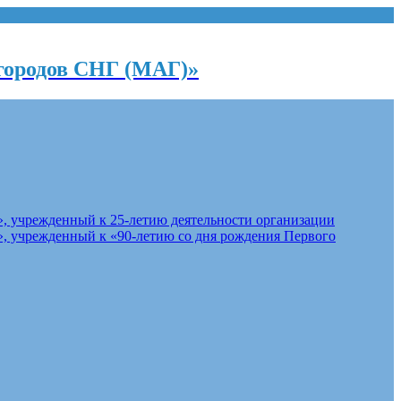
городов СНГ (МАГ)»
, учрежденный к 25-летию деятельности организации
, учрежденный к «90-летию со дня рождения Первого