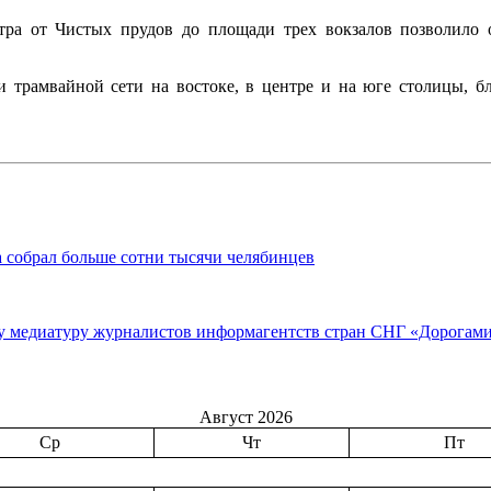
тра от Чистых прудов до площади трех вокзалов позволило 
 трамвайной сети на востоке, в центре и на юге столицы, б
а собрал больше сотни тысячи челябинцев
у медиатуру журналистов информагентств стран СНГ «Дорогам
Август 2026
Ср
Чт
Пт