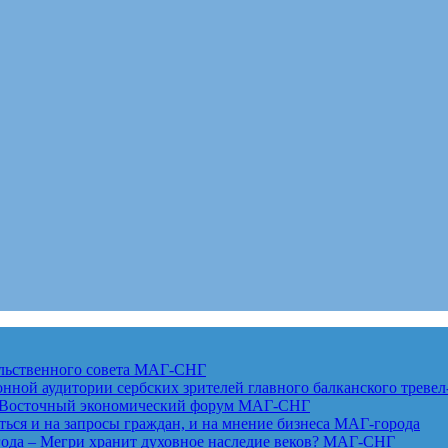
льственного совета
МАГ-СНГ
ной аудитории сербских зрителей главного балканского тревел
ет Восточный экономический форум
МАГ-СНГ
ься и на запросы граждан, и на мнение бизнеса
МАГ-города
года – Мегри хранит духовное наследие веков?
МАГ-СНГ