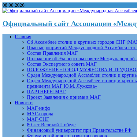
08.08.2026
Официальный сайт Ассоциации «Между
Главная
Об Ассамблее столиц и крупных городов СНГ (МА
План мероприятий Международной Ассамблеи столи
Состав Правления МАГ
Положение об Экспертном совете Международной 
Состав Экспертного совета МАГ
ПОЛОЖЕНИЕ «ГОРОД МУЖЕСТВА И ТРУДОВОЙ 
Орден Международной Ассамблеи столиц и крупных
Орден Международной Ассамблеи столиц и крупных
президента МАГ Ю.М. Лужкова»
ПАРТНЕРЫ МАГ
Проект Заявления о приеме в МАГ
Новости
МАГ-инфо
МАГ-города
МАГ-СНГ
80 лет Великой Победе
Финансовый университет при Правительстве РФ
Форум устойчивого развития городов