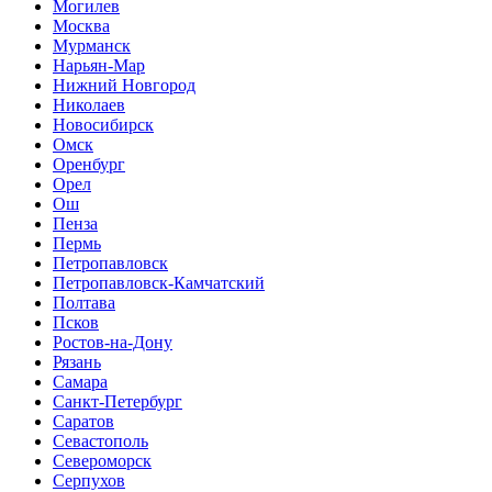
Могилев
Москва
Мурманск
Нарьян-Мар
Нижний Новгород
Николаев
Новосибирск
Омск
Оренбург
Орел
Ош
Пенза
Пермь
Петропавловск
Петропавловск-Камчатский
Полтава
Псков
Ростов-на-Дону
Рязань
Самара
Санкт-Петербург
Саратов
Севастополь
Североморск
Серпухов