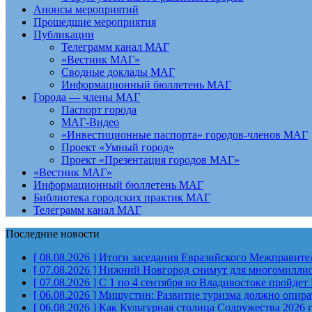
Анонсы мероприятий
Прошедшие мероприятия
Публикации
Телеграмм канал МАГ
«Вестник МАГ»
Сводные доклады МАГ
Информационный бюллетень МАГ
Города — члены МАГ
Паспорт города
МАГ-Видео
«Инвестиционные паспорта» городов-членов МАГ
Проект «Умный город»
Проект «Презентация городов МАГ»
«Вестник МАГ»
Информационный бюллетень МАГ
Библиотека городских практик МАГ
Телеграмм канал МАГ
Последние новости
[ 08.08.2026 ]
Итоги заседания Евразийского Межправите
[ 07.08.2026 ]
Нижний Новгород снимут для многомиллион
[ 07.08.2026 ]
С 1 по 4 сентября во Владивостоке пройд
[ 06.08.2026 ]
Мишустин: Развитие туризма должно опират
[ 06.08.2026 ]
Как Культурная столица Содружества 2026 