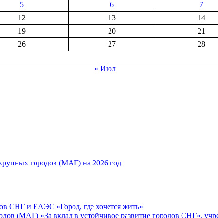
5
6
7
12
13
14
19
20
21
26
27
28
« Июл
рупных городов (МАГ) на 2026 год
ов СНГ и ЕАЭС «Город, где хочется жить»
ов (МАГ) «За вклад в устойчивое развитие городов СНГ», учр