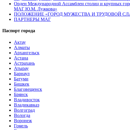
Орден Международной Ассамблеи столиц и крупных город
МАГ Ю.М. Лужкова»
ПОЛОЖЕНИЕ «ГОРОД МУЖЕСТВА И ТРУДОВОЙ СЛАВ
ПАРТНЕРЫ МАГ
Паспорт города
Актау
Алматы
Архангельск
Астана
Астрахань
Атырау
Барнаул
Батуми
Бишкек
Благовещенск
Брянск
Владивосток
Владикавказ
Волгоград
Вологда
Воронеж
Гомель