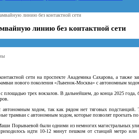
амвайную линию без контактной сети
амвайную линию без контактной сети
ны
контактной сети на проспекте Академика Сахарова, а также 
рамваи нового поколения «Львенок-Москва» с автономным ходо
с площадью трех вокзалов. В дальнейшем, до конца 2025 года,
ров.
ную
с автономным ходом, так как рядом нет тяговых подстанций. 
нные трамваи с автономным ходом, которые позволят проехать по
ой
а Маши Порываевой были одними из немногих магистральных ули
 приходилось идти 10-12 минут пешком от станций метро или 