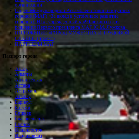
организации
Орден Международной Ассамблеи столиц и крупных
городов (МАГ) «За вклад в устойчивое развитие
городов СНГ», учрежденный к «90-летию со дня
рождения Первого президента МАГ Ю.М. Лужкова»
ПОЛОЖЕНИЕ «ГОРОД МУЖЕСТВА И ТРУДОВОЙ
СЛАВЫ» (проект)
ПАРТНЕРЫ МАГ
Паспорт города
Актау
Алматы
Архангельск
Астана
Астрахань
Атырау
Барнаул
Батуми
Бишкек
Благовещенск
Брянск
Владивосток
Владикавказ