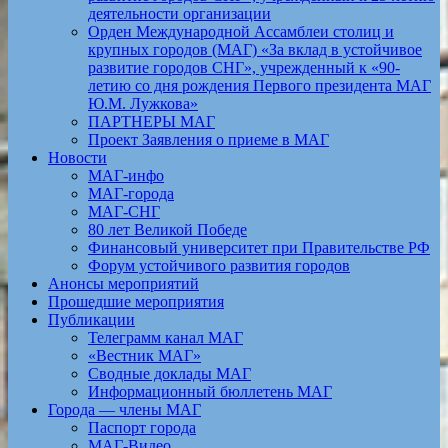
деятельности организации
Орден Международной Ассамблеи столиц и
крупных городов (МАГ) «За вклад в устойчивое
развитие городов СНГ», учрежденный к «90-
летию со дня рождения Первого президента МАГ
Ю.М. Лужкова»
ПАРТНЕРЫ МАГ
Проект Заявления о приеме в МАГ
Новости
МАГ-инфо
МАГ-города
МАГ-СНГ
80 лет Великой Победе
Финансовый университет при Правительстве РФ
Форум устойчивого развития городов
Анонсы мероприятий
Прошедшие мероприятия
Публикации
Телеграмм канал МАГ
«Вестник МАГ»
Сводные доклады МАГ
Информационный бюллетень МАГ
Города — члены МАГ
Паспорт города
МАГ-Видео