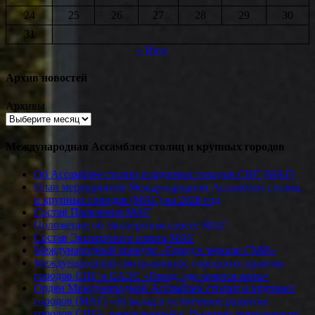
24
25
26
27
28
29
30
31
« Июл
Архив новостей
Архивы
Международная Ассамблея столиц и крупных городов
Об Ассамблее столиц и крупных городов СНГ (МАГ)
План мероприятий Международной Ассамблеи столиц
и крупных городов (МАГ) на 2026 год
Состав Правления МАГ
Положение об Экспертном совете МАГ
Состав Экспертного совета МАГ
Международный конкурс «Город в зеркале СМИ»
Международный смотр-конкурс городских практик
городов СНГ и ЕАЭС «Город, где хочется жить»
Орден Международной Ассамблеи столиц и крупных
городов (МАГ) «За вклад в устойчивое развитие
городов СНГ», учрежденный к 25-летию деятельности