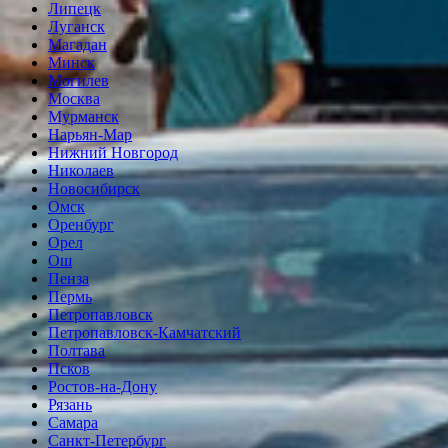
Липецк
Луганск
Магадан
Минск
Могилев
Москва
Мурманск
Нарьян-Мар
Нижний Новгород
Николаев
Новосибирск
Омск
Оренбург
Орел
Ош
Пенза
Пермь
Петропавловск
Петропавловск-Камчатский
Полтава
Псков
Ростов-на-Дону
Рязань
Самара
Санкт-Петербург