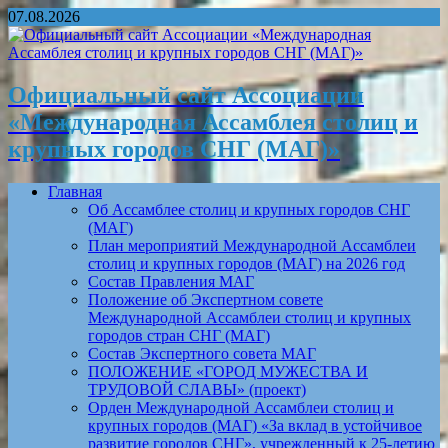
07.08.2026
Официальный сайт Ассоциации
«Международная Ассамблея столиц и
крупных городов СНГ (МАГ)»
Главная
Об Ассамблее столиц и крупных городов СНГ
(МАГ)
План мероприятий Международной Ассамблеи
столиц и крупных городов (МАГ) на 2026 год
Состав Правления МАГ
Положение об Экспертном совете
Международной Ассамблеи столиц и крупных
городов стран СНГ (МАГ)
Состав Экспертного совета МАГ
ПОЛОЖЕНИЕ «ГОРОД МУЖЕСТВА И
ТРУДОВОЙ СЛАВЫ» (проект)
Орден Международной Ассамблеи столиц и
крупных городов (МАГ) «За вклад в устойчивое
развитие городов СНГ», учрежденный к 25-летию