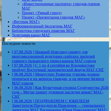
«Инвестиционные паспорта» городов-членов
МАГ
Проект «Умный город»
Проект «Презентация городов МАГ»
«Вестник МАГ»
Информационный бюллетень МАГ
Библиотека городских практик МАГ
Телеграмм канал МАГ
Последние новости
[ 07.08.2026 ]
Нижний Новгород снимут для
многомиллионной аудитории сербских зрителей
главного балканского тревел-канала
МАГ-города
[ 07.08.2026 ]
С 1 по 4 сентября во Владивостоке
пройдет Восточный экономический форум
МАГ-СНГ
[ 06.08.2026 ]
Мишустин: Развитие туризма должно
опираться и на запросы граждан, и на мнение бизнеса
МАГ-города
[ 06.08.2026 ]
Как Культурная столица Содружества 2026
года – Мегри хранит духовное наследие веков?
МАГ-
СНГ
[ 06.08.2026 ]
ПОЗДРАВЛЯЕМ С ЮБИЛЕЕМ
Заместителя Председателя Правления — генерального
директора МАГ Васюнькина Юрия Николаевича!
МАГ-