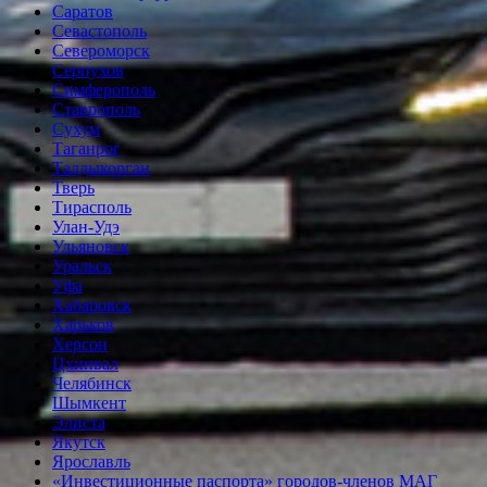
Саратов
Севастополь
Североморск
Серпухов
Симферополь
Ставрополь
Сухум
Таганрог
Tалдыкорган
Тверь
Тирасполь
Улан-Удэ
Ульяновск
Уральск
Уфа
Хабаровск
Харьков
Херсон
Цхинвал
Челябинск
Шымкент
Элиста
Якутск
Ярославль
«Инвестиционные паспорта» городов-членов МАГ