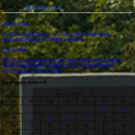
Источник:
https://admomsk.ru
Предыдущая
19-20 октября в Москве состоится Международный
экспортный форум «Сделано в России»
Следующая
В Минске состоялось 26-е заседание Экспертного совета
Межпарламентской Ассамблеи СНГ и Регионального
содружества в области связи
Календарь новостей
Август 2026
Пн
Вт
Ср
Чт
Пт
Сб
Вс
1
2
3
4
5
6
7
8
9
10
11
12
13
14
15
16
17
18
19
20
21
22
23