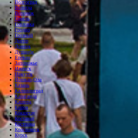
Волгоград
Вологда
Воронеж
Гомель
Горловка
Гродно
Грозный
Днепр
Донецк
Душанбе
Ереван
Запорожье
Ижевск
Иркутск
Йошкар-Ола
Казань
Калининград
Караганда
Кашира
Киров
Кокшетау
Костанай
Кострома
Красноярск
Курск