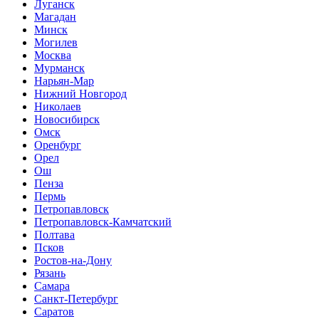
Луганск
Магадан
Минск
Могилев
Москва
Мурманск
Нарьян-Мар
Нижний Новгород
Николаев
Новосибирск
Омск
Оренбург
Орел
Ош
Пенза
Пермь
Петропавловск
Петропавловск-Камчатский
Полтава
Псков
Ростов-на-Дону
Рязань
Самара
Санкт-Петербург
Саратов