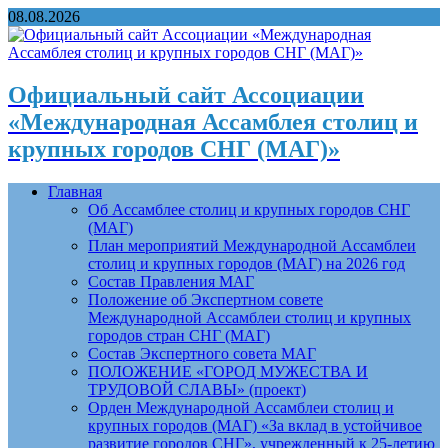
08.08.2026
Официальный сайт Ассоциации
«Международная Ассамблея столиц и
крупных городов СНГ (МАГ)»
Главная
Об Ассамблее столиц и крупных городов СНГ
(МАГ)
План мероприятий Международной Ассамблеи
столиц и крупных городов (МАГ) на 2026 год
Состав Правления МАГ
Положение об Экспертном совете
Международной Ассамблеи столиц и крупных
городов стран СНГ (МАГ)
Состав Экспертного совета МАГ
ПОЛОЖЕНИЕ «ГОРОД МУЖЕСТВА И
ТРУДОВОЙ СЛАВЫ» (проект)
Орден Международной Ассамблеи столиц и
крупных городов (МАГ) «За вклад в устойчивое
развитие городов СНГ», учрежденный к 25-летию