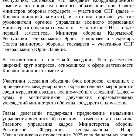
Республика, состоялось VIII заседание Координационного
органов
комитета по вопросам военного образования при Совете
военного
министров обороны государств – участников СНГ (далее –
образова
Координационный комитет), в котором приняли участие
стран
руководители органов управления военного образования
Содружес
министерств обороны государств – участников СНГ, а также
первый заместитель Министра обороны Кыргызской
Республики генерал-майор Эрлис Тердикбаев и Секретарь
Совета министров обороны государств – участников СНГ
генерал-майор Юрий Дашкин.
В соответствии с повесткой заседания был рассмотрен
широкий круг вопросов, относящихся к сфере деятельности
Координационного комитета.
Участники заседания обсудили блок вопросов, связанных с
проведением международных образовательных мероприятий
среди курсантов высших военно-учебных заведений (далее –
вузы) и воспитанников довузовских образовательных
учреждений министерств обороны государств Содружества.
Главы делегаций поддержали предложение начальника
управления военного образования – заместителя начальника
Главного управления кадров Министерства обороны
Российской Федерации генерал-майора Игоря
Муравлянникова о проведении в 2025 году финальных этапов