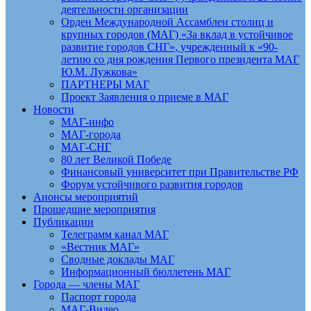
деятельности организации
Орден Международной Ассамблеи столиц и
крупных городов (МАГ) «За вклад в устойчивое
развитие городов СНГ», учрежденный к «90-
летию со дня рождения Первого президента МАГ
Ю.М. Лужкова»
ПАРТНЕРЫ МАГ
Проект Заявления о приеме в МАГ
Новости
МАГ-инфо
МАГ-города
МАГ-СНГ
80 лет Великой Победе
Финансовый университет при Правительстве РФ
Форум устойчивого развития городов
Анонсы мероприятий
Прошедшие мероприятия
Публикации
Телеграмм канал МАГ
«Вестник МАГ»
Сводные доклады МАГ
Информационный бюллетень МАГ
Города — члены МАГ
Паспорт города
МАГ-Видео