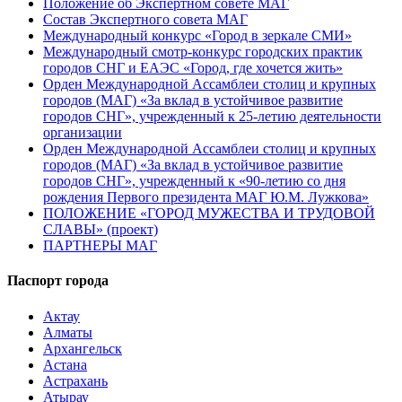
Положение об Экспертном совете МАГ
Состав Экспертного совета МАГ
Международный конкурс «Город в зеркале СМИ»
Международный смотр-конкурс городских практик
городов СНГ и ЕАЭС «Город, где хочется жить»
Орден Международной Ассамблеи столиц и крупных
городов (МАГ) «За вклад в устойчивое развитие
городов СНГ», учрежденный к 25-летию деятельности
организации
Орден Международной Ассамблеи столиц и крупных
городов (МАГ) «За вклад в устойчивое развитие
городов СНГ», учрежденный к «90-летию со дня
рождения Первого президента МАГ Ю.М. Лужкова»
ПОЛОЖЕНИЕ «ГОРОД МУЖЕСТВА И ТРУДОВОЙ
СЛАВЫ» (проект)
ПАРТНЕРЫ МАГ
Паспорт города
Актау
Алматы
Архангельск
Астана
Астрахань
Атырау