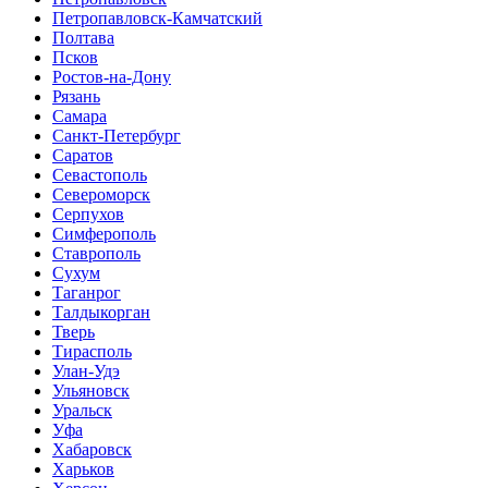
Петропавловск-Камчатский
Полтава
Псков
Ростов-на-Дону
Рязань
Самара
Санкт-Петербург
Саратов
Севастополь
Североморск
Серпухов
Симферополь
Ставрополь
Сухум
Таганрог
Tалдыкорган
Тверь
Тирасполь
Улан-Удэ
Ульяновск
Уральск
Уфа
Хабаровск
Харьков