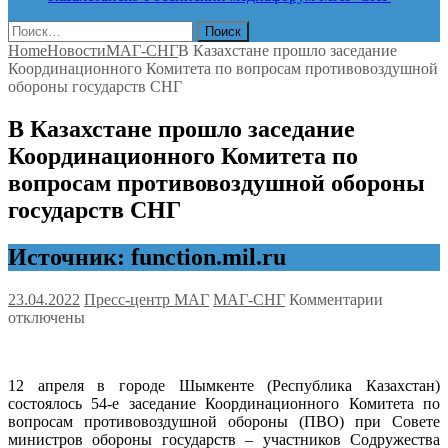
Найти:
Home
Новости
МАГ-СНГ
В Казахстане прошло заседание
Координационного Комитета по вопросам противовоздушной
обороны государств СНГ
В Казахстане прошло заседание
Координационного Комитета по
вопросам противовоздушной обороны
государств СНГ
Источник: function.mil.ru
к
23.04.2022
Пресс-центр МАГ
МАГ-СНГ
Комментарии
записи
отключены
В
Казахста
прошло
12 апреля в городе Шымкенте (Республика Казахстан)
заседани
состоялось 54-е заседание Координационного Комитета по
Координ
вопросам противовоздушной обороны (ПВО) при Совете
Комитета
министров обороны государств – участников Содружества
по