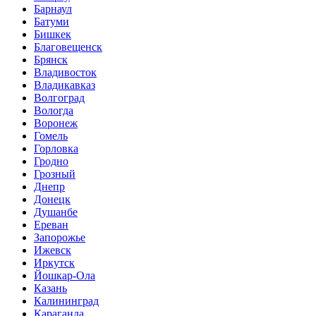
Барнаул
Батуми
Бишкек
Благовещенск
Брянск
Владивосток
Владикавказ
Волгоград
Вологда
Воронеж
Гомель
Горловка
Гродно
Грозный
Днепр
Донецк
Душанбе
Ереван
Запорожье
Ижевск
Иркутск
Йошкар-Ола
Казань
Калининград
Караганда