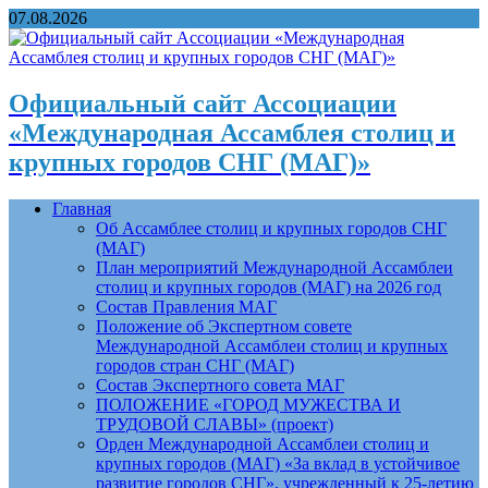
07.08.2026
Официальный сайт Ассоциации
«Международная Ассамблея столиц и
крупных городов СНГ (МАГ)»
Главная
Об Ассамблее столиц и крупных городов СНГ
(МАГ)
План мероприятий Международной Ассамблеи
столиц и крупных городов (МАГ) на 2026 год
Состав Правления МАГ
Положение об Экспертном совете
Международной Ассамблеи столиц и крупных
городов стран СНГ (МАГ)
Состав Экспертного совета МАГ
ПОЛОЖЕНИЕ «ГОРОД МУЖЕСТВА И
ТРУДОВОЙ СЛАВЫ» (проект)
Орден Международной Ассамблеи столиц и
крупных городов (МАГ) «За вклад в устойчивое
развитие городов СНГ», учрежденный к 25-летию