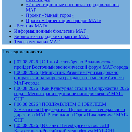
«Инвестиционные паспорта» городов-членов
МАГ
Проект «Умный город»
Проект «Презентация городов МАГ»
«Вестник МАГ»
Информационный бюллетень МАГ
Библиотека городских практик МАГ
Телеграмм канал МАГ
Последние новости
[ 07.08.2026 ]
С 1 по 4 сентября во Владивостоке
пройдет Восточный экономический форум
МАГ-города
[ 06.08.2026 ]
Мишустин: Развитие туризма должно
опираться и на запросы граждан, и на мнение бизнеса
МАГ-города
[ 06.08.2026 ]
Как Культурная столица Содружества 2026
года – Мегри хранит духовное наследие веков?
МАГ-
СНГ
[ 06.08.2026 ]
ПОЗДРАВЛЯЕМ С ЮБИЛЕЕМ
Заместителя Председателя Правления — генерального
директора МАГ Васюнькина Юрия Николаевича!
МАГ-
СНГ
[ 05.08.2026 ]
В Санкт-Петербурге состоялся III
Казахстанско-Российский медиафорум
МАГ-СНГ