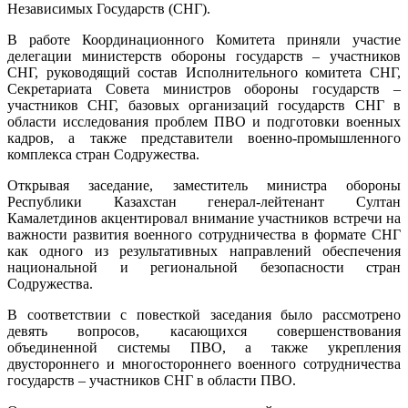
Независимых Государств (СНГ).
вопросам
противо
В работе Координационного Комитета приняли участие
обороны
делегации министерств обороны государств – участников
государс
СНГ, руководящий состав Исполнительного комитета СНГ,
СНГ
Секретариата Совета министров обороны государств –
участников СНГ, базовых организаций государств СНГ в
области исследования проблем ПВО и подготовки военных
кадров, а также представители военно-промышленного
комплекса стран Содружества.
Открывая заседание, заместитель министра обороны
Республики Казахстан генерал-лейтенант Султан
Камалетдинов акцентировал внимание участников встречи на
важности развития военного сотрудничества в формате СНГ
как одного из результативных направлений обеспечения
национальной и региональной безопасности стран
Содружества.
В соответствии с повесткой заседания было рассмотрено
девять вопросов, касающихся совершенствования
объединенной системы ПВО, а также укрепления
двустороннего и многостороннего военного сотрудничества
государств – участников СНГ в области ПВО.