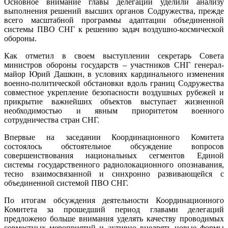
Основное внимание главы делегаций уделили анализу
выполнения решений высших органов Содружества, прежде
всего масштабной программы адаптации объединенной
системы ПВО СНГ к решению задач воздушно-космической
обороны.
Как отметил в своем выступлении секретарь Совета
министров обороны государств – участников СНГ генерал-
майор Юрий Дашкин, в условиях кардинального изменения
военно-политической обстановки вдоль границ Содружества
совместное укрепление безопасности воздушных рубежей и
прикрытие важнейших объектов выступает жизненной
необходимостью и явным приоритетом военного
сотрудничества стран СНГ.
Впервые на заседании Координационного Комитета
состоялось обстоятельное обсуждение вопросов
совершенствования национальных сегментов Единой
системы государственного радиолокационного опознавания,
тесно взаимосвязанной и синхронно развивающейся с
объединенной системой ПВО СНГ.
По итогам обсуждения деятельности Координационного
Комитета за прошедший период главами делегаций
предложено больше внимания уделять качеству проводимых
совместных мероприятий и активно внедрять новые формы