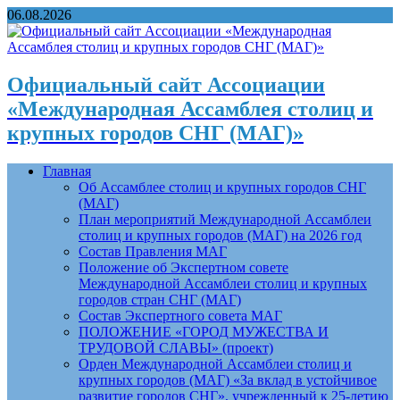
06.08.2026
Официальный сайт Ассоциации
«Международная Ассамблея столиц и
крупных городов СНГ (МАГ)»
Главная
Об Ассамблее столиц и крупных городов СНГ
(МАГ)
План мероприятий Международной Ассамблеи
столиц и крупных городов (МАГ) на 2026 год
Состав Правления МАГ
Положение об Экспертном совете
Международной Ассамблеи столиц и крупных
городов стран СНГ (МАГ)
Состав Экспертного совета МАГ
ПОЛОЖЕНИЕ «ГОРОД МУЖЕСТВА И
ТРУДОВОЙ СЛАВЫ» (проект)
Орден Международной Ассамблеи столиц и
крупных городов (МАГ) «За вклад в устойчивое
развитие городов СНГ», учрежденный к 25-летию