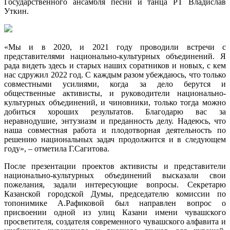
Государственного ансамбля песни и танца РТ Владислав
Уткин.
«Мы и в 2020, и 2021 году проводили встречи с
представителями национально-культурных объединений. Я
рада видеть здесь и старых наших соратников и новых, с кем
нас сдружил 2022 год. С каждым разом убеждаюсь, что только
совместными усилиями, когда за дело берутся и
общественные активисты, и руководители национально-
культурных объединений, и чиновники, только тогда можно
добиться хороших результатов. Благодарю вас за
неравнодушие, энтузиазм и преданность делу. Надеюсь, что
наша совместная работа и плодотворная деятельность по
решению национальных задач продолжится и в следующем
году», – отметила Г.Сагитова.
После презентации проектов активисты и представители
национально-культурных объединений высказали свои
пожелания, задали интересующие вопросы. Секретарю
Казанской городской Думы, председателю комиссии по
топонимике А.Рафиковой был направлен вопрос о
присвоении одной из улиц Казани имени чувашского
просветителя, создателя современного чувашского алфавита и