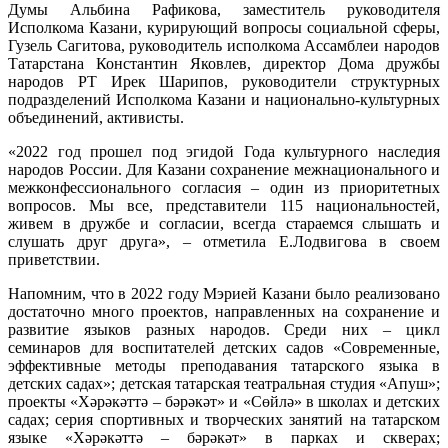
Думы Альбина Рафикова, заместитель руководителя
Мэрии
Исполкома Казани, курирующий вопросы социальной сферы,
города
Гузель Сагитова, руководитель исполкома Ассамблеи народов
в
Татарстана Константин Яковлев, директор Дома дружбы
сфере
народов РТ Ирек Шарипов, руководители структурных
национ
подразделений Исполкома Казани и национально-культурных
полити
объединений, активисты.
«2022 год прошел под эгидой Года культурного наследия
народов России. Для Казани сохранение межнационального и
межконфессионального согласия – один из приоритетных
вопросов. Мы все, представители 115 национальностей,
живем в дружбе и согласии, всегда стараемся слышать и
слушать друг друга», – отметила Е.Лодвигова в своем
приветствии.
Напомним, что в 2022 году Мэрией Казани было реализовано
достаточно много проектов, направленных на сохранение и
развитие языков разных народов. Среди них – цикл
семинаров для воспитателей детских садов «Современные,
эффективные методы преподавания татарского языка в
детских садах»; детская татарская театральная студия «Апуш»;
проекты «Хәрәкәттә – бәрәкәт» и «Сөйлә» в школах и детских
садах; серия спортивных и творческих занятий на татарском
языке «Хәрәкәттә – бәрәкәт» в парках и скверах;