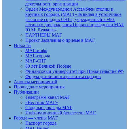
деятельности организации
Орден Международной Ассамблеи столиц и
крупных городов (МАГ) «За вклад в устойчивое
развитие городов СНГ», учрежденный к «90-
летию со дня рождения Первого президента МАГ
Ю.М. Лужкова»
ПАРТНЕРЫ МАГ
Проект Заявления о приеме в МАГ
Новости
МАГ-инфо
МАГ-города
МАГ-СНГ
80 лет Великой Победе
Финансовый университет при Правительстве РФ
Форум устойчивого развития городов
Анонсы мероприятий
Прошедшие мероприятия
Публикации
Телеграмм канал МАГ
«Вестник МАГ»
Сводные доклады МАГ
Информационный бюллетень МАГ
Города — члены МАГ
Паспорт города
МАГ-Видео