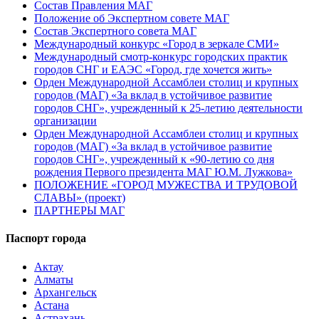
Состав Правления МАГ
Положение об Экспертном совете МАГ
Состав Экспертного совета МАГ
Международный конкурс «Город в зеркале СМИ»
Международный смотр-конкурс городских практик
городов СНГ и ЕАЭС «Город, где хочется жить»
Орден Международной Ассамблеи столиц и крупных
городов (МАГ) «За вклад в устойчивое развитие
городов СНГ», учрежденный к 25-летию деятельности
организации
Орден Международной Ассамблеи столиц и крупных
городов (МАГ) «За вклад в устойчивое развитие
городов СНГ», учрежденный к «90-летию со дня
рождения Первого президента МАГ Ю.М. Лужкова»
ПОЛОЖЕНИЕ «ГОРОД МУЖЕСТВА И ТРУДОВОЙ
СЛАВЫ» (проект)
ПАРТНЕРЫ МАГ
Паспорт города
Актау
Алматы
Архангельск
Астана
Астрахань