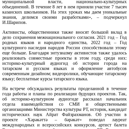
муниципальной власти, национально-культурных
объединений. В течение 8 лет в нем приняли участие 7 тысяч
казанских школьников. На этих уроках мы даем уникальные
знания, делимся своими разработками», – подчеркнул
И.Шарипов.
Активисты, общественники также вносят большой вклад в
дело сохранения межнационального согласия. 2021 год – Год
родных языков и народного единства, 2022 год – Год
культурного наследия народов России способствовали этому
еще больше. Благодаря энтузиазму активистов также удалось
реализовать совместные проекты в этом году, среди них:
историко-культурный аудиогид об истории города на
татарском и русском языках и оформление автобусов
современным дизайном; видеоролики, обучающие татарскому
языку; бесплатные курсы татарского языка.
На встрече обсуждались результаты проделанной в течение
года работы и планы по реализации будущих проектов. Так,
об историко-культурном аудиогиде рассказал начальник
отдела взаимодействия со СМИ и общественными
организациями Министерства культуры РТ, историк, кандидат
исторических наук Айрат Файзрахманов. Об участии в
проекте «Хәрәкәттә – бәрәкәт» поведал лауреат
международных и всероссийских конкурсов, артист балета