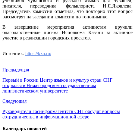
учебников чувашского и русского языков для чувашей,
писателя, переводчика, фольклориста И.Я.Яковлева.
Председатель комиссии отметила, что повторно этот вопрос
рассмотрят на заседании комиссии по топонимике.
В завершение мероприятия активистам вручили
благодарственные письма Исполкома Казани за активное
участие в реализации городских проектов.
Источник:
https://kzn.ru/
Предыдущая
Первый в России Центр языков и культур стран СНГ
открылся в Нижегородском государственном
лингвистическом университете
Следующая
Руководители госинформагентств СНГ обсудят вопросы
сотрудничества в информационной сфере
Календарь новостей