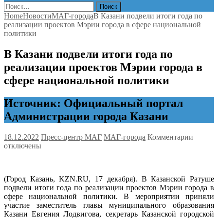
Найти:
Home
Новости
МАГ-города
В Казани подвели итоги года по
реализации проектов Мэрии города в сфере национальной
политики
В Казани подвели итоги года по
реализации проектов Мэрии города в
сфере национальной политики
Источник: Официальный портал
Администрации города Казани
к
18.12.2022
Пресс-центр МАГ
МАГ-города
Комментарии
записи
отключены
В
Казани
подвел
(Город Казань, KZN.RU, 17 декабря). В Казанской Ратуше
итоги
подвели итоги года по реализации проектов Мэрии города в
года
сфере национальной политики. В мероприятии приняли
по
участие заместитель главы муниципального образования
реализ
Казани Евгения Лодвигова, секретарь Казанской городской
проект