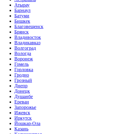
Атырау
Барнаул
Батуми
Бишкек
Благовещенск
Брянск
Владивосток
Владикавказ
Волгоград
Вологда
Воронеж
Гомель
Горловка
Гродно
Грозный
Днепр
Донецк
Душанбе
Ереван
Запорожье
Ижевск
Иркутск
Йошкар-Ола
Казань