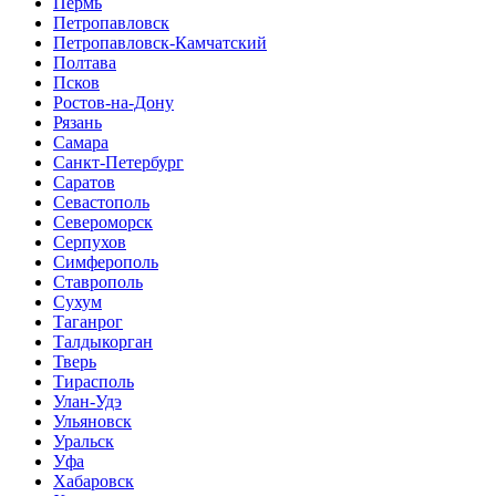
Пермь
Петропавловск
Петропавловск-Камчатский
Полтава
Псков
Ростов-на-Дону
Рязань
Самара
Санкт-Петербург
Саратов
Севастополь
Североморск
Серпухов
Симферополь
Ставрополь
Сухум
Таганрог
Tалдыкорган
Тверь
Тирасполь
Улан-Удэ
Ульяновск
Уральск
Уфа
Хабаровск