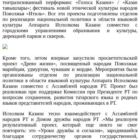
театрализованный перформанс «Голоса Казани» / «Казан
тавышлары»; фестиваль новой этнической культуры народов
Поволжья «Итиль». Все эти проекты подготовлены отделом
по реализации национальной политики в области языковой
культуры Аппарата Исполкома Казани совместно с
городскими управлениями образования и культуры,
дирекцией парков и скверов.
Кроме того, летом впервые запустили просветительский
проект «Древо жизни», посвященный народам Поволжья:
марийцам, удмуртам, чувашам и мордве. Мероприятия были
организованы отделом по реализации национальной
политики в области языковой культуры Аппарата Исполкома
Казани совместно с Ассамблеей народов РТ. Проект был
реализован при поддержке Комиссии при Президенте РТ по
вопросам сохранения, развития татарского языка и родных
языков представителей народов, проживающих в РТ.
Исполком Казани тесно взаимодействует с Ассамблеей
народов РТ и Домом дружбы народов РТ .«Мы реализуем
результативный проект, который еще никто не смог
повторить: это «Уроки дружбы и согласия», зародившийся
благодаря сотрудничеству органов государственной,