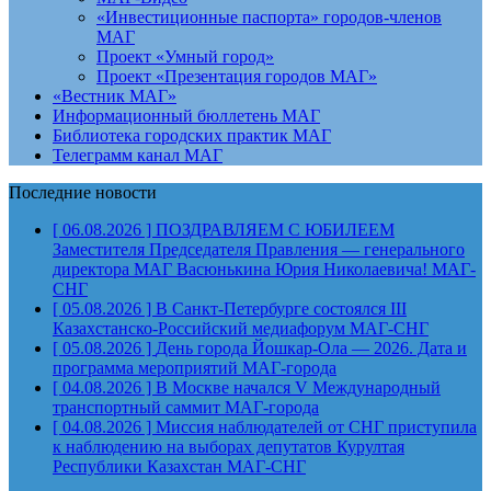
«Инвестиционные паспорта» городов-членов
МАГ
Проект «Умный город»
Проект «Презентация городов МАГ»
«Вестник МАГ»
Информационный бюллетень МАГ
Библиотека городских практик МАГ
Телеграмм канал МАГ
Последние новости
[ 06.08.2026 ]
ПОЗДРАВЛЯЕМ С ЮБИЛЕЕМ
Заместителя Председателя Правления — генерального
директора МАГ Васюнькина Юрия Николаевича!
МАГ-
СНГ
[ 05.08.2026 ]
В Санкт-Петербурге состоялся III
Казахстанско-Российский медиафорум
МАГ-СНГ
[ 05.08.2026 ]
День города Йошкар-Ола — 2026. Дата и
программа мероприятий
МАГ-города
[ 04.08.2026 ]
В Москве начался V Международный
транспортный саммит
МАГ-города
[ 04.08.2026 ]
Миссия наблюдателей от СНГ приступила
к наблюдению на выборах депутатов Курултая
Республики Казахстан
МАГ-СНГ