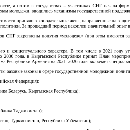
юзе, а потом в государствах – участниках СНГ начала формир
делам молодежи, вводились механизмы государственной поддер
симости приняли законодательные акты, направленные на защиту
политики. За прошедший период накоплен значительный опыт в
иков СНГ закреплены понятия «молодежь» (при этом имеются р
.
го и концептуального характера
.
В том числе в 2021 году у
о 2030 года, в Кыргызской Республике принят План мероприя
ма Республики Армения на 2021–2026 годы включает специаль
яты базовые законы в сфере государственной молодежной полити
ийская Федерация);
ика Беларусь, Кыргызская Республика);
ублика Таджикистан);
тан, Туркменистан, Республика Узбекистан);