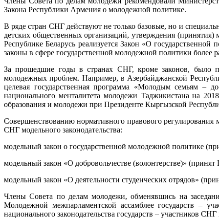
Члены Совета по делам молодежи рекомендовали Министерств
Закона Республики Армения о молодежной политике.
В ряде стран СНГ действуют не только базовые, но и специа
детских общественных организаций, утверждения (принятия) 
Республике Беларусь реализуется Закон «О государственной
законы в сфере государственной молодежной политики более р
За прошедшие годы в странах СНГ, кроме законов, было п
молодежных проблем. Например, в Азербайджанской Республ
целевая государственная программа «Молодым семьям – до
национального менталитета молодежи Таджикистана на 2018
образования и молодежи при Президенте Кыргызской Республ
Совершенствованию нормативного правового регулирования м
СНГ модельного законодательства:
модельный закон о государственной молодежной политике (при
модельный закон «О добровольчестве (волонтерстве)» (принят 
модельный закон «О деятельности студенческих отрядов» (прин
Члены Совета по делам молодежи, обменявшись на заседани
Молодежной межпарламентской ассамблее государств – уча
национального законодательства государств – участников СНГ