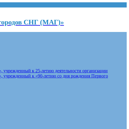
городов СНГ (МАГ)»
, учрежденный к 25-летию деятельности организации
, учрежденный к «90-летию со дня рождения Первого