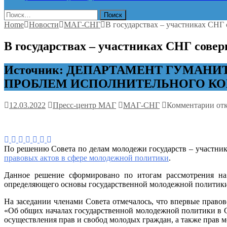
Найти:
Home
Новости
МАГ-СНГ
В государствах – участниках СНГ
В государствах – участниках СНГ сове
Источник: ДЕПАРТАМЕНТ ГУМАН
ПРОБЛЕМ ИСПОЛНИТЕЛЬНОГО КО
к
12.03.2022
Пресс-центр МАГ
МАГ-СНГ
Комментарии
от
зап
В
гос
–
По решению Совета по делам молодежи государств – участн
уча
правовых актов в сфере молодежной политики
.
СН
сов
Данное решение сформировано по итогам рассмотрения на 
зак
определяющего основы государственной молодежной политик
в
сфе
На заседании членами Совета отмечалось, что впервые право
мол
«Об общих началах государственной молодежной политики в С
пол
осуществления прав и свобод молодых граждан, а также прав 