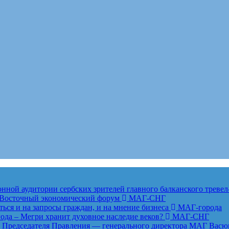
ной аудитории сербских зрителей главного балканского тревел
ет Восточный экономический форум
МАГ-СНГ
ься и на запросы граждан, и на мнение бизнеса
МАГ-города
года – Мегри хранит духовное наследие веков?
МАГ-СНГ
едседателя Правления — генерального директора МАГ Васю