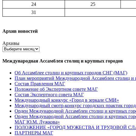
24
25
31
Архив новостей
Архивы
Международная Ассамблея столиц и крупных городов
Об Ассамблее столиц и крупных городов СНГ (МАГ)
План мероприятий Международной Ассамблеи столиц и к
Состав Правления МАГ
Положение об Экспертном совете МАГ
Состав Экспертного совета МАГ
Международный конкурс «Город в зеркале СМИ»
Международный смотр-конкурс городских практик город
Орден Международной Ассамблеи столиц и крупных город
Орден Международной Ассамблеи столиц и крупных город
МАГ Ю.М. Лужкова»
ПОЛОЖЕНИЕ «ГОРОД МУЖЕСТВА И ТРУДОВОЙ СЛАВ
ПАРТНЕРЫ МАГ