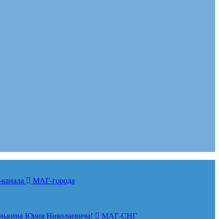
-канала
МАГ-города
нькина Юрия Николаевича!
МАГ-СНГ