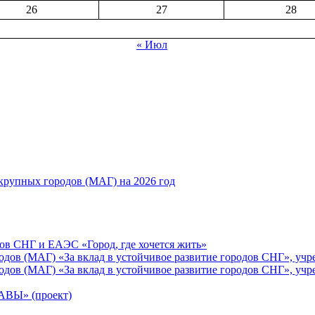
26
27
28
« Июл
рупных городов (МАГ) на 2026 год
ов СНГ и ЕАЭС «Город, где хочется жить»
ов (МАГ) «За вклад в устойчивое развитие городов СНГ», учр
ов (МАГ) «За вклад в устойчивое развитие городов СНГ», учр
Ы» (проект)