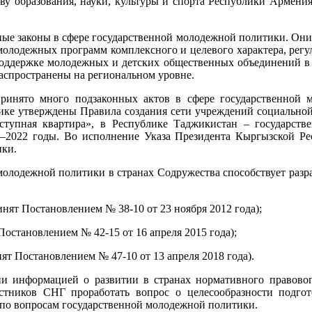
у образования, науки, культуры и спорта Республики Армения
льные законы в сфере государственной молодежной политики. Он
молодежных программ комплексного и целевого характера, регул
 поддержке молодежных и детских общественных объединений в
аспространены на региональном уровне.
ринято много подзаконных актов в сфере государственной
ике утверждены Правила создания сети учреждений социальной
ступная квартира», в Республике Таджикистан – государст
–2022 годы. Во исполнение Указа Президента Кыргызской Рес
ики.
олодежной политики в странах Содружества способствует разра
нят Постановлением № 38-10 от 23 ноября 2012 года);
Постановлением № 42-15 от 16 апреля 2015 года);
ят Постановлением № 47-10 от 13 апреля 2018 года).
и информацией о развитии в странах нормативного правовог
стников СНГ проработать вопрос о целесообразности подг
 по вопросам государственной молодежной политики.