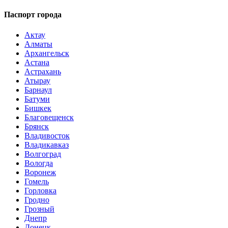
Паспорт города
Актау
Алматы
Архангельск
Астана
Астрахань
Атырау
Барнаул
Батуми
Бишкек
Благовещенск
Брянск
Владивосток
Владикавказ
Волгоград
Вологда
Воронеж
Гомель
Горловка
Гродно
Грозный
Днепр
Донецк