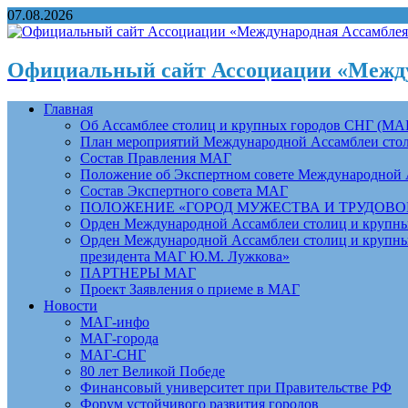
07.08.2026
Официальный сайт Ассоциации «Между
Главная
Об Ассамблее столиц и крупных городов СНГ (МА
План мероприятий Международной Ассамблеи столи
Состав Правления МАГ
Положение об Экспертном совете Международной 
Состав Экспертного совета МАГ
ПОЛОЖЕНИЕ «ГОРОД МУЖЕСТВА И ТРУДОВОЙ 
Орден Международной Ассамблеи столиц и крупных
Орден Международной Ассамблеи столиц и крупных
президента МАГ Ю.М. Лужкова»
ПАРТНЕРЫ МАГ
Проект Заявления о приеме в МАГ
Новости
МАГ-инфо
МАГ-города
МАГ-СНГ
80 лет Великой Победе
Финансовый университет при Правительстве РФ
Форум устойчивого развития городов