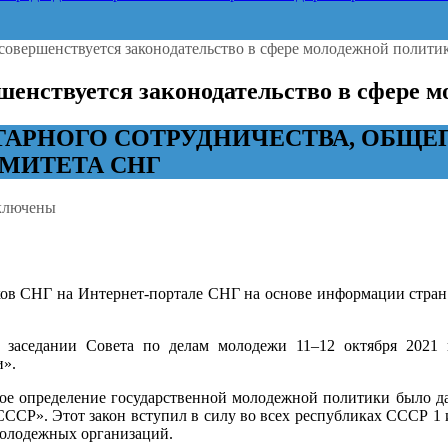
 совершенствуется законодательство в сфере молодежной полити
ршенствуется законодательство в сфере 
ИТАРНОГО СОТРУДНИЧЕСТВА, ОБЩ
МИТЕТА СНГ
ключены
иси
ударствах
иков СНГ на Интернет-портале СНГ на основе информации стр
стниках
Г
ершенствуется
заседании Совета по делам молодежи 11–12 октября 2021 го
онодательство
и».
ре
вое определение государственной молодежной политики было да
одежной
ССР». Этот закон вступил в силу во всех республиках СССР 1 
итики
молодежных организаций.