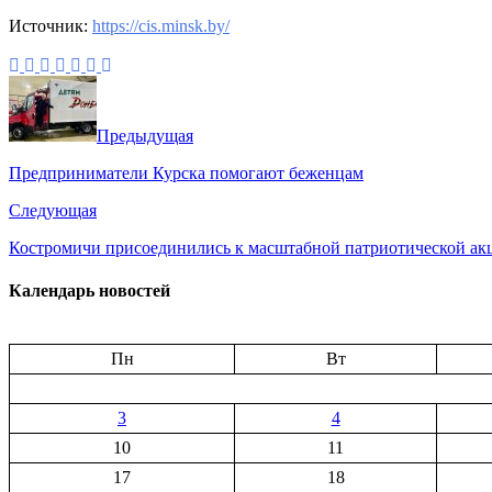
Источник:
https://cis.minsk.by/
Предыдущая
Предприниматели Курска помогают беженцам
Следующая
Костромичи присоединились к масштабной патриотической ак
Календарь новостей
Пн
Вт
3
4
10
11
17
18