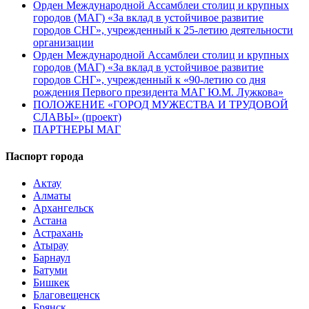
Орден Международной Ассамблеи столиц и крупных
городов (МАГ) «За вклад в устойчивое развитие
городов СНГ», учрежденный к 25-летию деятельности
организации
Орден Международной Ассамблеи столиц и крупных
городов (МАГ) «За вклад в устойчивое развитие
городов СНГ», учрежденный к «90-летию со дня
рождения Первого президента МАГ Ю.М. Лужкова»
ПОЛОЖЕНИЕ «ГОРОД МУЖЕСТВА И ТРУДОВОЙ
СЛАВЫ» (проект)
ПАРТНЕРЫ МАГ
Паспорт города
Актау
Алматы
Архангельск
Астана
Астрахань
Атырау
Барнаул
Батуми
Бишкек
Благовещенск
Брянск