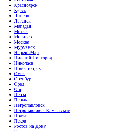
Красноярск
Курск
Липецк
Луганск
Магадан
Минск
Могилев
Москва
Мурманск
Нарьян-Мар
Нижний Новгород
Николаев
Новосибирск
Омск
Оренбург
Орел
Ош
Пенза
Пермь
Петропавловск
Петропавловск-Камчатский
Полтава
Псков
Ростов-на-Дону