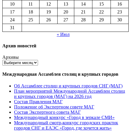
10
11
12
13
14
15
16
17
18
19
20
21
22
23
24
25
26
27
28
29
30
31
« Июл
Архив новостей
Архивы
Международная Ассамблея столиц и крупных городов
Об Ассамблее столиц и крупных городов СНГ (МАГ)
План мероприятий Международной Ассамблеи столиц
и крупных городов (МАГ) на 2026 год
Состав Правления МАГ
Положение об Экспертном совете МАГ
Состав Экспертного совета МАГ
Международный конкурс «Город в зеркале СМИ»
Международный смотр-конкурс городских практик
городов СНГ и ЕАЭС «Город, где хочется жить»