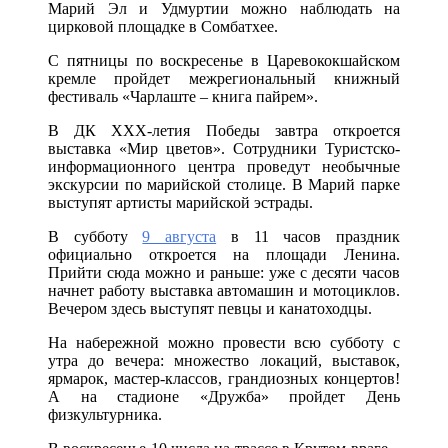
Марий Эл и Удмуртии можно наблюдать на
цирковой площадке в Сомбатхее.
С пятницы по воскресенье в Царевококшайском
кремле пройдет межрегиональный книжный
фестиваль «Чарлаште – книга пайрем».
В ДК ХХХ-летия Победы завтра откроется
выставка «Мир цветов». Сотрудники Туристско-
информационного центра проведут необычные
экскурсии по марийской столице. В Марий парке
выступят артисты марийской эстрады.
В субботу
9 августа
в 11 часов праздник
официально откроется на площади Ленина.
Прийти сюда можно и раньше: уже с десяти часов
начнет работу выставка автомашин и мотоциклов.
Вечером здесь выступят певцы и канатоходцы.
На набережной можно провести всю субботу с
утра до вечера: множество локаций, выставок,
ярмарок, мастер-классов, грандиозных концертов!
А на стадионе «Дружба» пройдет День
физкультурника.