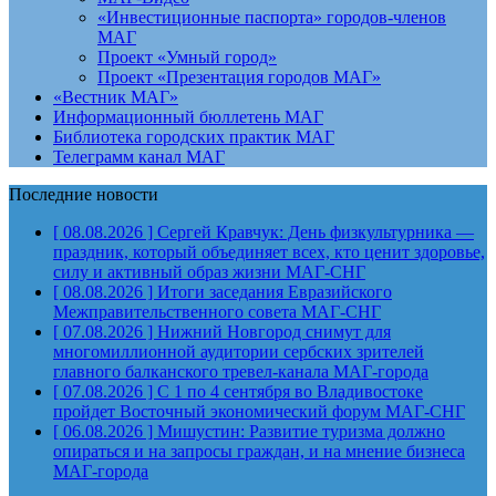
«Инвестиционные паспорта» городов-членов
МАГ
Проект «Умный город»
Проект «Презентация городов МАГ»
«Вестник МАГ»
Информационный бюллетень МАГ
Библиотека городских практик МАГ
Телеграмм канал МАГ
Последние новости
[ 08.08.2026 ]
Сергей Кравчук: День физкультурника —
праздник, который объединяет всех, кто ценит здоровье,
силу и активный образ жизни
МАГ-СНГ
[ 08.08.2026 ]
Итоги заседания Евразийского
Межправительственного совета
МАГ-СНГ
[ 07.08.2026 ]
Нижний Новгород снимут для
многомиллионной аудитории сербских зрителей
главного балканского тревел-канала
МАГ-города
[ 07.08.2026 ]
С 1 по 4 сентября во Владивостоке
пройдет Восточный экономический форум
МАГ-СНГ
[ 06.08.2026 ]
Мишустин: Развитие туризма должно
опираться и на запросы граждан, и на мнение бизнеса
МАГ-города