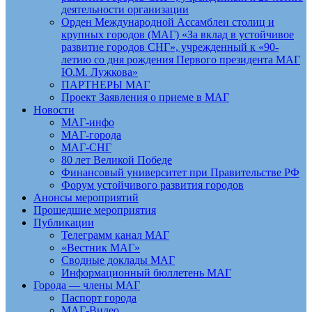
деятельности организации
Орден Международной Ассамблеи столиц и
крупных городов (МАГ) «За вклад в устойчивое
развитие городов СНГ», учрежденный к «90-
летию со дня рождения Первого президента МАГ
Ю.М. Лужкова»
ПАРТНЕРЫ МАГ
Проект Заявления о приеме в МАГ
Новости
МАГ-инфо
МАГ-города
МАГ-СНГ
80 лет Великой Победе
Финансовый университет при Правительстве РФ
Форум устойчивого развития городов
Анонсы мероприятий
Прошедшие мероприятия
Публикации
Телеграмм канал МАГ
«Вестник МАГ»
Сводные доклады МАГ
Информационный бюллетень МАГ
Города — члены МАГ
Паспорт города
МАГ-Видео