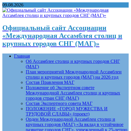
09.08.2026
Официальный сайт Ассоциации
«Международная Ассамблея столиц и
крупных городов СНГ (МАГ)»
Главная
Об Ассамблее столиц и крупных городов СНГ
(МАГ)
План мероприятий Международной Ассамблеи
столиц и крупных городов (МАГ) на 2026 год
Состав Правления МАГ
Положение об Экспертном совете
Международной Ассамблеи столиц и крупных
городов стран СНГ (МАГ)
Состав Экспертного совета МАГ
ПОЛОЖЕНИЕ «ГОРОД МУЖЕСТВА И
ТРУДОВОЙ СЛАВЫ» (проект)
Орден Международной Ассамблеи столиц и
крупных городов (МАГ) «За вклад в устойчивое
развитие городов СНГ», учрежденный к 25-летию