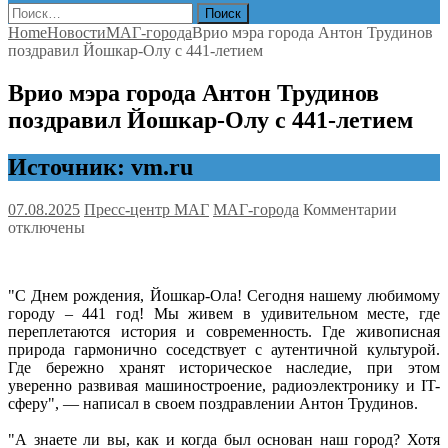
Найти:
Home
Новости
МАГ-города
Врио мэра города Антон Трудинов
поздравил Йошкар-Олу с 441-летием
Врио мэра города Антон Трудинов
поздравил Йошкар-Олу с 441-летием
Источник: vm.ru
к
07.08.2025
Пресс-центр МАГ
МАГ-города
Комментарии
записи
отключены
Врио
мэра
города
"С Днем рождения, Йошкар-Ола! Сегодня нашему любимому
Антон
городу – 441 год! Мы живем в удивительном месте, где
Трудин
переплетаются история и современность. Где живописная
поздра
природа гармонично соседствует с аутентичной культурой.
Йошкар
Где бережно хранят историческое наследие, при этом
Олу
уверенно развивая машиностроение, радиоэлектронику и IT-
с
сферу", — написал в своем поздравлении Антон Трудинов.
441-
летием
"А знаете ли вы, как и когда был основан наш город? Хотя