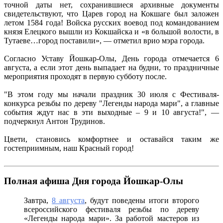
точной даты нет, сохранившиеся архивные документы
свидетельствуют, что Царев город на Кокшаге был заложен
летом 1584 года! Войска русских воевод под командованием
князя Елецкого вышли из Кокшайска и «в большой волости, в
Тутаеве…город поставили», — отметил врио мэра города.
Согласно Уставу Йошкар-Олы, День города отмечается 6
августа, а если этот день выпадает на будни, то праздничные
мероприятия проходят в первую субботу после.
"В этом году мы начали праздник 30 июля с Фестиваля-
конкурса резьбы по дереву "Легенды народа мари", а главные
события ждут нас в эти выходные – 9 и 10 августа!", —
подчеркнул Антон Трудинов.
Цвети, становись комфортнее и оставайся таким же
гостеприимным, наш Красный город!
Полная афиша Дня города Йошкар-Олы
Завтра,
8 августа
, будут поведены итоги второго
всероссийского фестиваля резьбы по дереву
«Легенды народа мари». За работой мастеров из