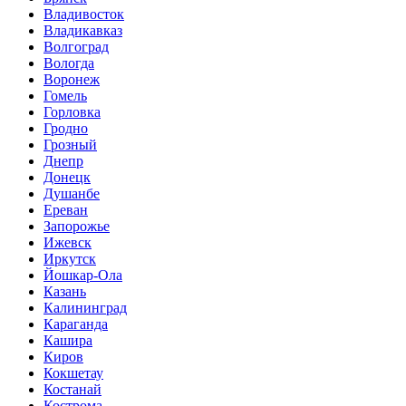
Владивосток
Владикавказ
Волгоград
Вологда
Воронеж
Гомель
Горловка
Гродно
Грозный
Днепр
Донецк
Душанбе
Ереван
Запорожье
Ижевск
Иркутск
Йошкар-Ола
Казань
Калининград
Караганда
Кашира
Киров
Кокшетау
Костанай
Кострома