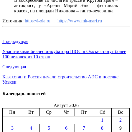
В воскресенье 10 числа на трассе в Крутом враге –
автокросс, у «Арены Марий Эл» – фестиваль
красок, на площади Никонова – танго-вечеринка.
Источник:
https://i-ola.ru
https://www.mk-mari.ru
Предыдущая
Участниками бизнес-инкубатора ШОС в Омске станут более
100 человек из 10 стран
Следующая
Казахстан и Россия начали строительство АЭС в поселке
Улькен
Календарь новостей
Август 2026
Пн
Вт
Ср
Чт
Пт
Сб
Вс
1
2
3
4
5
6
7
8
9