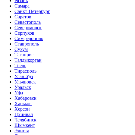
Рязань
Самара
Санкт-Петербург
Саратов
Севастополь
Североморск
Серпухов
Симферополь
Ставрополь
Сухум
Таганрог
Tалдыкорган
Тверь
Тирасполь
Улан-Удэ
Ульяновск
Уральск
Уфа
Хабаровск
Харьков
Херсон
Цхинвал
Челябинск
Шымкент
Элиста