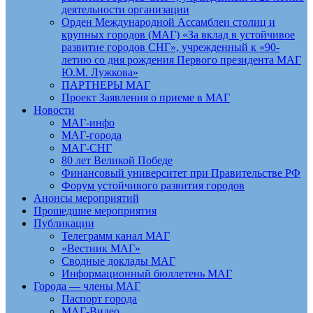
деятельности организации
Орден Международной Ассамблеи столиц и
крупных городов (МАГ) «За вклад в устойчивое
развитие городов СНГ», учрежденный к «90-
летию со дня рождения Первого президента МАГ
Ю.М. Лужкова»
ПАРТНЕРЫ МАГ
Проект Заявления о приеме в МАГ
Новости
МАГ-инфо
МАГ-города
МАГ-СНГ
80 лет Великой Победе
Финансовый университет при Правительстве РФ
Форум устойчивого развития городов
Анонсы мероприятий
Прошедшие мероприятия
Публикации
Телеграмм канал МАГ
«Вестник МАГ»
Сводные доклады МАГ
Информационный бюллетень МАГ
Города — члены МАГ
Паспорт города
МАГ-Видео