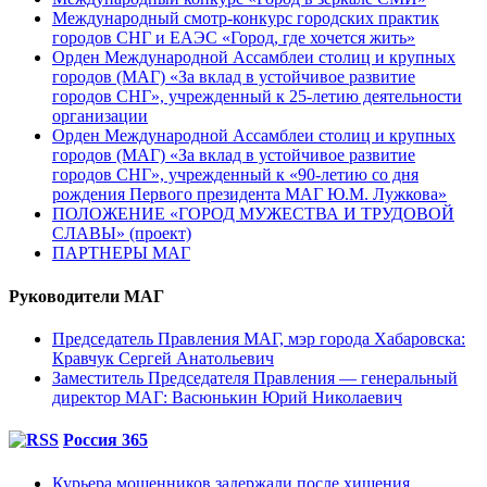
Международный смотр-конкурс городских практик
городов СНГ и ЕАЭС «Город, где хочется жить»
Орден Международной Ассамблеи столиц и крупных
городов (МАГ) «За вклад в устойчивое развитие
городов СНГ», учрежденный к 25-летию деятельности
организации
Орден Международной Ассамблеи столиц и крупных
городов (МАГ) «За вклад в устойчивое развитие
городов СНГ», учрежденный к «90-летию со дня
рождения Первого президента МАГ Ю.М. Лужкова»
ПОЛОЖЕНИЕ «ГОРОД МУЖЕСТВА И ТРУДОВОЙ
СЛАВЫ» (проект)
ПАРТНЕРЫ МАГ
Руководители МАГ
Председатель Правления МАГ, мэр города Хабаровска:
Кравчук Сергей Анатольевич
Заместитель Председателя Правления — генеральный
директор МАГ: Васюнькин Юрий Николаевич
Россия 365
Курьера мошенников задержали после хищения