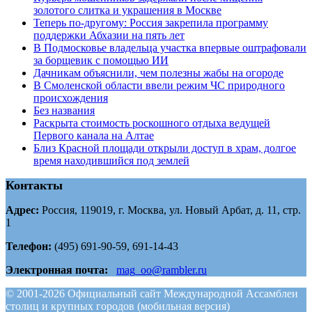
золотого слитка и украшения в Москве
Теперь по-другому: Россия закрепила программу
поддержки Абхазии на пять лет
В Подмосковье владельца участка впервые оштрафовали
за борщевик с помощью ИИ
Дачникам объяснили, чем полезны жабы на огороде
В Смоленской области ввели режим ЧС природного
происхождения
Без названия
Раскрыта стоимость роскошного отдыха ведущей
Первого канала на Алтае
Близ Красной площади открыли доступ в храм, долгое
время находившийся под землей
Контакты
Адрес:
Россия, 119019, г. Москва, ул. Новый Арбат, д. 11, стр.
1
Телефон:
(495) 691-90-59, 691-14-43
Электронная почта:
mag_oo@rambler.ru
© 2001-2026 Официальный сайт Международной Ассамблеи
столиц и крупных городов (мобильная версия)