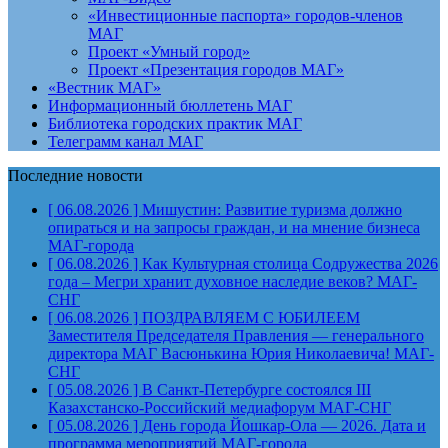
«Инвестиционные паспорта» городов-членов
МАГ
Проект «Умный город»
Проект «Презентация городов МАГ»
«Вестник МАГ»
Информационный бюллетень МАГ
Библиотека городских практик МАГ
Телеграмм канал МАГ
Последние новости
[ 06.08.2026 ]
Мишустин: Развитие туризма должно
опираться и на запросы граждан, и на мнение бизнеса
МАГ-города
[ 06.08.2026 ]
Как Культурная столица Содружества 2026
года – Мегри хранит духовное наследие веков?
МАГ-
СНГ
[ 06.08.2026 ]
ПОЗДРАВЛЯЕМ С ЮБИЛЕЕМ
Заместителя Председателя Правления — генерального
директора МАГ Васюнькина Юрия Николаевича!
МАГ-
СНГ
[ 05.08.2026 ]
В Санкт-Петербурге состоялся III
Казахстанско-Российский медиафорум
МАГ-СНГ
[ 05.08.2026 ]
День города Йошкар-Ола — 2026. Дата и
программа мероприятий
МАГ-города