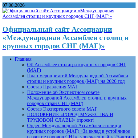
07.08.2026
Официальный сайт Ассоциации
«Международная Ассамблея столиц и
крупных городов СНГ (МАГ)»
Главная
Об Ассамблее столиц и крупных городов СНГ
(МАГ)
План мероприятий Международной Ассамблеи
столиц и крупных городов (МАГ) на 2026 год
Состав Правления МАГ
Положение об Экспертном совете
Международной Ассамблеи столиц и крупных
городов стран СНГ (МАГ)
Состав Экспертного совета МАГ
ПОЛОЖЕНИЕ «ГОРОД МУЖЕСТВА И
ТРУДОВОЙ СЛАВЫ» (проект)
Орден Международной Ассамблеи столиц и
крупных городов (МАГ) «За вклад в устойчивое
развитие городов СНГ», учрежденный к 25-летию