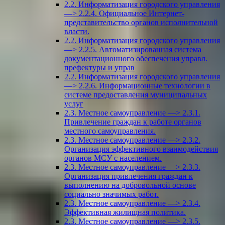
2.2. Информатизация городского управления
—> 2.2.4. Официальное Интернет-
представительство органов исполнительной
власти.
2.2. Информатизация городского управления
—> 2.2.5. Автоматизированная система
документационного обеспечения управл.
префектуры и управ
2.2. Информатизация городского управления
—> 2.2.6. Информационные технологии в
системе предоставления муниципальных
услуг
2.3. Местное самоуправление —> 2.3.1.
Привлечение граждан к работе органов
местного самоуправления.
2.3. Местное самоуправление —> 2.3.2.
Организация эффективного взаимодействия
органов МСУ с населением.
2.3. Местное самоуправление —> 2.3.3.
Организация привлечения граждан к
выполнению на добровольной основе
социально значимых работ.
2.3. Местное самоуправление —> 2.3.4.
Эффективная жилищная политика.
2.3. Местное самоуправление —> 2.3.5.