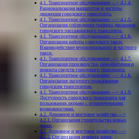
4.1. Транспортное обслуживание —> 4.1.4.
Рационализация маршрутов и частоты
движения городского транспорта.
4.1. Транспортное обслуживание —> 4.1.5.
Организация соблюдения графика движения
городского пассажирского транспорта.
4.1. Транспортное обслуживание —> 4.1.6.
Организация работы городского такси.
Взаимодействие муниципального и частного
такси.
4.1. Транспортное обслуживание —> 4.1.7.
Организация производства, приобретения и
ремонта средств городского транспорта.
4.1. Транспортное обслуживание —> 4.1.8.
Организация льготного пользования
городским транспортом.
4.1. Транспортное обслуживание —> 4.1.9.
Доступность городского транспорта для
пользования людьми с ограниченными
возможностями.
4.2. Дорожное и мостовое хозяйство —>
4.2.1. Организация строительства новых
дорог.
4.2. Дорожное и мостовое хозяйство —>
4.2.2. Организация ремонта дорог.