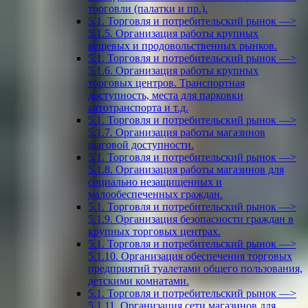
торговли (палатки и пр.).
5.1. Торговля и потребительский рынок —>
5.1.5. Организация работы крупных
вещевых и продовольственных рынков.
5.1. Торговля и потребительский рынок —>
5.1.6. Организация работы крупных
торговых центров. Транспортная
доступность, места для парковки
автотранспорта и т.д.
5.1. Торговля и потребительский рынок —>
5.1.7. Организация работы магазинов
шаговой доступности.
5.1. Торговля и потребительский рынок —>
5.1.8. Организация работы магазинов для
социально незащищенных и
малообеспеченных граждан.
5.1. Торговля и потребительский рынок —>
5.1.9. Организация безопасности граждан в
крупных торговых центрах.
5.1. Торговля и потребительский рынок —>
5.1.10. Организация обеспечения торговых
предприятий туалетами общего пользования,
детскими комнатами.
5.1. Торговля и потребительский рынок —>
5.1.11. Организация сети магазинов для