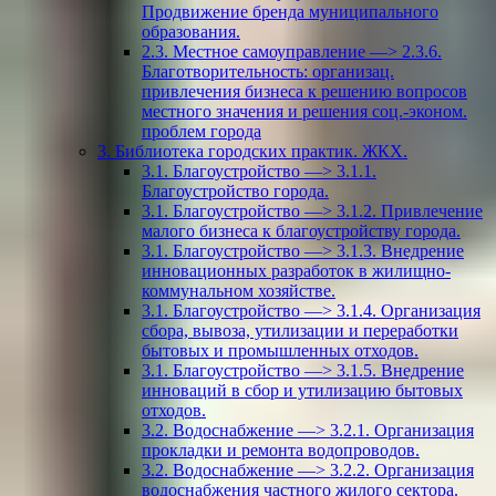
Продвижение бренда муниципального
образования.
2.3. Местное самоуправление —> 2.3.6.
Благотворительность: организац.
привлечения бизнеса к решению вопросов
местного значения и решения соц.-эконом.
проблем города
3. Библиотека городских практик. ЖКХ.
3.1. Благоустройство —> 3.1.1.
Благоустройство города.
3.1. Благоустройство —> 3.1.2. Привлечение
малого бизнеса к благоустройству города.
3.1. Благоустройство —> 3.1.3. Внедрение
инновационных разработок в жилищно-
коммунальном хозяйстве.
3.1. Благоустройство —> 3.1.4. Организация
сбора, вывоза, утилизации и переработки
бытовых и промышленных отходов.
3.1. Благоустройство —> 3.1.5. Внедрение
инноваций в сбор и утилизацию бытовых
отходов.
3.2. Водоснабжение —> 3.2.1. Организация
прокладки и ремонта водопроводов.
3.2. Водоснабжение —> 3.2.2. Организация
водоснабжения частного жилого сектора.