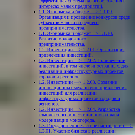
Эффективная система налогообложения в
интересах малых предприятий.
1.1. Экономика и бюджет—> 1.1.09.
Организация и проведение конкурсов среди
субъектов малого и среднего
предпринимательства.
1.1. Экономика и бюджет—> 1.1.10.
Развитие молодежного
предпринимательства.
1.2. Инвестиции —> 1.2.01. Организация
привлечения инвестиций.
1.2. Инвестиции —> 1.2.02. Привлечение
инвестиций, в том числе иностранных, для
реализации инфраструктурных проектов
городов и регионов.
1.2. Инвестиции —> 1.2.03. Создание
инновационных механизмов привлечения
инвестиций для реализации
инфраструктурных проектов городов и
регионов.
1.2. Инвестиции —> 1.2.04. Разработка
комплексного инвестиционного плана
модернизации моногорода.
1.3. Государственно-частное партнерство —>
1.3.01. Участие бизнеса в реализации