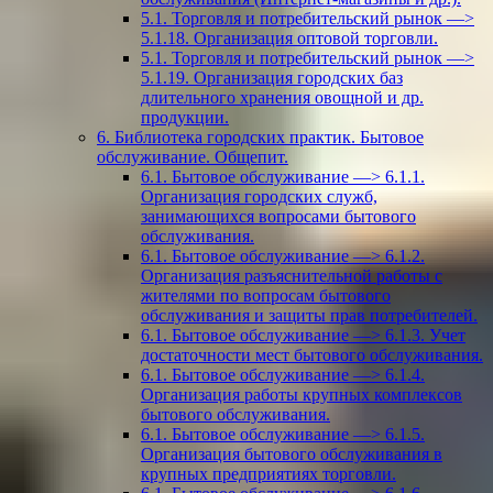
5.1. Торговля и потребительский рынок —>
5.1.18. Организация оптовой торговли.
5.1. Торговля и потребительский рынок —>
5.1.19. Организация городских баз
длительного хранения овощной и др.
продукции.
6. Библиотека городских практик. Бытовое
обслуживание. Общепит.
6.1. Бытовое обслуживание —> 6.1.1.
Организация городских служб,
занимающихся вопросами бытового
обслуживания.
6.1. Бытовое обслуживание —> 6.1.2.
Организация разъяснительной работы с
жителями по вопросам бытового
обслуживания и защиты прав потребителей.
6.1. Бытовое обслуживание —> 6.1.3. Учет
достаточности мест бытового обслуживания.
6.1. Бытовое обслуживание —> 6.1.4.
Организация работы крупных комплексов
бытового обслуживания.
6.1. Бытовое обслуживание —> 6.1.5.
Организация бытового обслуживания в
крупных предприятиях торговли.