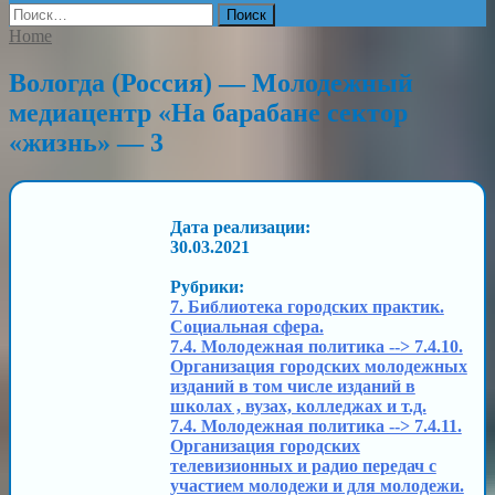
Найти:
Home
Вологда (Россия) — Молодежный
медиацентр «На барабане сектор
«жизнь» — 3
Дата реализации:
30.03.2021
Рубрики:
7. Библиотека городских практик.
Социальная сфера.
7.4. Молодежная политика --> 7.4.10.
Организация городских молодежных
изданий в том числе изданий в
школах , вузах, колледжах и т.д.
7.4. Молодежная политика --> 7.4.11.
Организация городских
телевизионных и радио передач с
участием молодежи и для молодежи.