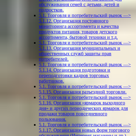
обслуживания семей с детьми, детей и
подростков.
5.1. Торговля и потребительский рынок —>
5.1.12. Организация постоянного
мониторинга ассортимента и качества
продуктов питания, товаров детского
ассортимента, бытовой техники и т.д.
5.1. Торговля и потребительский рынок —>
5.1.13. Организация муниципальных и
общественных служб зашиты прав
потребителей.
5.1. Торговля и потребительский рынок —>
5.1.14. Организация подготовки и
переподготовки кадров торговых
работников.
5.1. Торговля и потребительский рынок —>
5.1.15. Организация разъездной торговли.
5.1. Торговля и потребительский рынок —>
5.1.16. Организация «ярмарок выходного
дня» и других периодических ярмарок для
продажи товаров повседневного
пользования.
5.1. Торговля и потребительский рынок —>
5.1.17. Организация новых форм торгового
обслуживания (Интернет-магазины и др.).