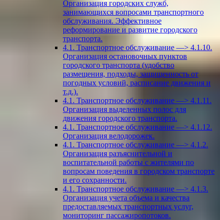
Организация городских служб,
занимающихся вопросами транспортного
обслуживания. Эффективное
реформирование и развитие городского
транспорта.
4.1. Транспортное обслуживание —> 4.1.10.
Организация остановочных пунктов
городского транспорта (удобство
размещения, подходы, защищенность от
погодных условий, расписание движения и
т.д.).
4.1. Транспортное обслуживание —> 4.1.11.
Организация выделенных полос для
движения городского транспорта.
4.1. Транспортное обслуживание —> 4.1.12.
Организация велодорожек.
4.1. Транспортное обслуживание —> 4.1.2.
Организация разъяснительной и
воспитательной работы с жителями по
вопросам поведения в городском транспорте
и его сохранности.
4.1. Транспортное обслуживание —> 4.1.3.
Организация учета объема и качества
предоставляемых транспортных услуг,
мониторинг пассажиропотоков.