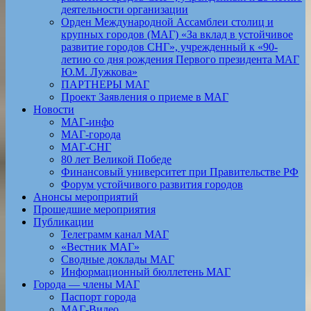
деятельности организации
Орден Международной Ассамблеи столиц и
крупных городов (МАГ) «За вклад в устойчивое
развитие городов СНГ», учрежденный к «90-
летию со дня рождения Первого президента МАГ
Ю.М. Лужкова»
ПАРТНЕРЫ МАГ
Проект Заявления о приеме в МАГ
Новости
МАГ-инфо
МАГ-города
МАГ-СНГ
80 лет Великой Победе
Финансовый университет при Правительстве РФ
Форум устойчивого развития городов
Анонсы мероприятий
Прошедшие мероприятия
Публикации
Телеграмм канал МАГ
«Вестник МАГ»
Сводные доклады МАГ
Информационный бюллетень МАГ
Города — члены МАГ
Паспорт города
МАГ-Видео