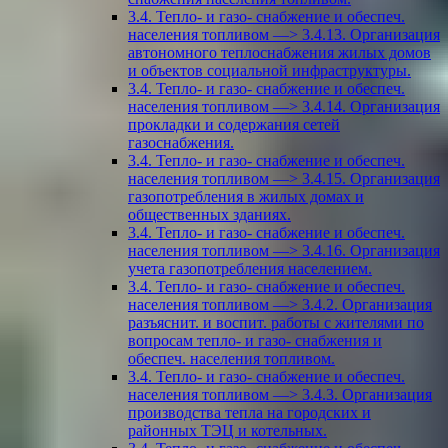
3.4. Тепло- и газо- снабжение и обеспеч.
населения топливом —> 3.4.13. Организация
автономного теплоснабжения жилых домов
и объектов социальной инфраструктуры.
3.4. Тепло- и газо- снабжение и обеспеч.
населения топливом —> 3.4.14. Организация
прокладки и содержания сетей
газоснабжения.
3.4. Тепло- и газо- снабжение и обеспеч.
населения топливом —> 3.4.15. Организация
газопотребления в жилых домах и
общественных зданиях.
3.4. Тепло- и газо- снабжение и обеспеч.
населения топливом —> 3.4.16. Организация
учета газопотребления населением.
3.4. Тепло- и газо- снабжение и обеспеч.
населения топливом —> 3.4.2. Организация
разъяснит. и воспит. работы с жителями по
вопросам тепло- и газо- снабжения и
обеспеч. населения топливом.
3.4. Тепло- и газо- снабжение и обеспеч.
населения топливом —> 3.4.3. Организация
производства тепла на городских и
районных ТЭЦ и котельных.