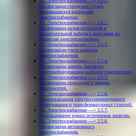
3.5. Электроснабжение —> 3.5.1.
Организация городских служб,
занимающихся вопросами
электроснабжения.
3.5. Электроснабжение —> 3.5.2.
Организация разъяснительной и
воспитательной работы с жителями по
вопросам электроснабжения.
3.5. Электроснабжение —> 3.5.3.
Организация учета качества
электроснабжения.
3.5. Электроснабжение —> 3.5.4.
Организация замены бытового
электрооборудования на более совершенное.
3.5. Электроснабжение —> 3.5.5.
Организация прокладки и замены
электросетей.
3.5. Электроснабжение —> 3.5.6.
Рационализация электро-генерирующего
оборудования и трансформаторных станций.
3.5. Электроснабжение —> 3.5.7.
Использование новых источников энергии.
3.5. Электроснабжение —> 3.5.8.
Организация автономного
электроснабжения.