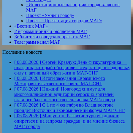
«Инвестиционные паспорта» городов-членов
МАГ
Проект «Умный город»
Проект «Презентация городов МАГ»
«Вестник МАГ»
Информационный бюллетень МАГ
Библиотека городских практик МАГ
Телеграмм канал МАГ
Последние новости
[ 08.08.2026 ]
Сергей Кравчук: День физкультурника —
праздник, который объединяет всех, кто ценит здоровье,
силу и активный образ жизни
МАГ-СНГ
[ 08.08.2026 ]
Итоги заседания Евразийского
Межправительственного совета
МАГ-СНГ
[ 07.08.2026 ]
Нижний Новгород снимут для
многомиллионной аудитории сербских зрителей
главного балканского тревел-канала
МАГ-города
[ 07.08.2026 ]
С 1 по 4 сентября во Владивостоке
пройдет Восточный экономический форум
МАГ-СНГ
[ 06.08.2026 ]
Мишустин: Развитие туризма должно
опираться и на запросы граждан, и на мнение бизнеса
МАГ-города