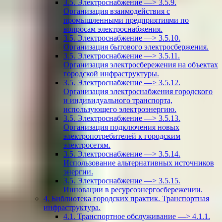
3.5. Электроснабжение —> 3.5.9.
Организация взаимодействия с
промышленными предприятиями по
вопросам электроснабжения.
3.5. Электроснабжение —> 3.5.10.
Организация бытового электросбержения.
3.5. Электроснабжение —> 3.5.11.
Организация электросбережения на объектах
городской инфраструктуры.
3.5. Электроснабжение —> 3.5.12.
Организация электроснабжения городского
и индивидуального транспорта,
использующего электроэнергию.
3.5. Электроснабжение —> 3.5.13.
Организация подключения новых
электропотребителей к городским
электросетям.
3.5. Электроснабжение —> 3.5.14.
Использование альтернативных источников
энергии.
3.5. Электроснабжение —> 3.5.15.
Инновации в ресурсоэнергосбережении.
4. Библиотека городских практик. Транспортная
инфраструктура.
4.1. Транспортное обслуживание —> 4.1.1.