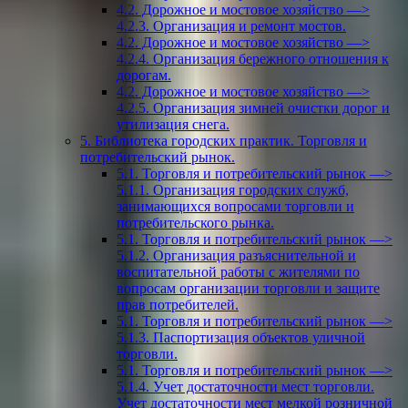
4.2. Дорожное и мостовое хозяйство —>
4.2.3. Организация и ремонт мостов.
4.2. Дорожное и мостовое хозяйство —>
4.2.4. Организация бережного отношения к
дорогам.
4.2. Дорожное и мостовое хозяйство —>
4.2.5. Организация зимней очистки дорог и
утилизация снега.
5. Библиотека городских практик. Торговля и
потребительский рынок.
5.1. Торговля и потребительский рынок —>
5.1.1. Организация городских служб,
занимающихся вопросами торговли и
потребительского рынка.
5.1. Торговля и потребительский рынок —>
5.1.2. Организация разъяснительной и
воспитательной работы с жителями по
вопросам организации торговли и защите
прав потребителей.
5.1. Торговля и потребительский рынок —>
5.1.3. Паспортизация объектов уличной
торговли.
5.1. Торговля и потребительский рынок —>
5.1.4. Учет достаточности мест торговли.
Учет достаточности мест мелкой розничной