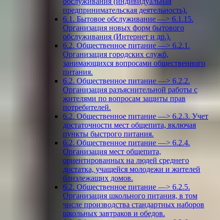
обслуживания (индивидуальная
предпринимательская деятельность).
6.1. Бытовое обслуживание —> 6.1.15.
Организация новых форм бытового
обслуживания (Интернет и др.).
6.2. Общественное питание —> 6.2.1.
Организация городских служб,
занимающихся вопросами общественного
питания.
6.2. Общественное питание —> 6.2.2.
Организация разъяснительной работы с
жителями по вопросам защиты прав
потребителей.
6.2. Общественное питание —> 6.2.3. Учет
достаточности мест общепита, включая
пункты быстрого питания.
6.2. Общественное питание —> 6.2.4.
Организация мест общепита,
ориентированных на людей среднего
достатка, учащейся молодежи и жителей
близлежащих домов.
6.2. Общественное питание —> 6.2.5.
Организация школьного питания, в том
числе производства стандартных наборов
школьных завтраков и обедов.