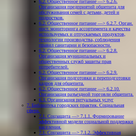
6.2. Общественное питание —> 6.2.6.
Организация предприятий общепита для
обслуживания семей с детьми, детей и
подростков.
6.2. Общественное питание —> 6.2.7. Орган.
пост. мониторинга ассортимента и качества
используемых и отпускаемых продуктов,
технологии производства, соблюдения
правил санитарии и безопасности.
6.2. Общественное питание —> 6.2.8.
Организация муниципальных и
общественных служб зашиты прав
потребителей.
6.2. Общественное питание —> 6.2.9.
Организация подготовки и переподготовки
кадров для общепита.
6.2. Общественное питание —> 6.2.10.
Организация разъездной торговли общепита.
6.3. Организация ритуальных услуг
7. Библиотека городских практик. Социальная
сфера.
7.1. Соцзащита —> 7.1.1. Формирование
эффективной модели социальной поддержки
населения.
7.1. Соцзащита —> 7.1.2. Эффективная