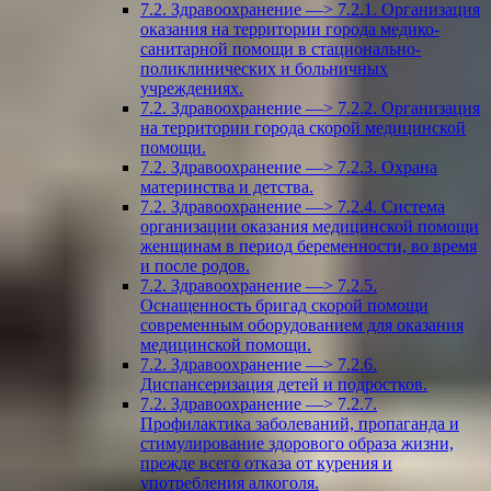
7.2. Здравоохранение —> 7.2.1. Организация
оказания на территории города медико-
санитарной помощи в стационально-
поликлинических и больничных
учреждениях.
7.2. Здравоохранение —> 7.2.2. Организация
на территории города скорой медицинской
помощи.
7.2. Здравоохранение —> 7.2.3. Охрана
материнства и детства.
7.2. Здравоохранение —> 7.2.4. Система
организации оказания медицинской помощи
женщинам в период беременности, во время
и после родов.
7.2. Здравоохранение —> 7.2.5.
Оснащенность бригад скорой помощи
современным оборудованием для оказания
медицинской помощи.
7.2. Здравоохранение —> 7.2.6.
Диспансеризация детей и подростков.
7.2. Здравоохранение —> 7.2.7.
Профилактика заболеваний, пропаганда и
стимулирование здорового образа жизни,
прежде всего отказа от курения и
употребления алкоголя.