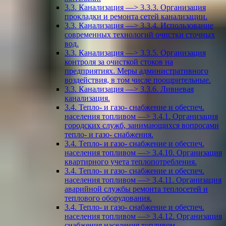
3.3. Канализация —> 3.3.3. Организация
прокладки и ремонта сетей канализации.
3.3. Канализация —> 3.3.4. Использование
современных технологий очистки сточных
вод.
3.3. Канализация —> 3.3.5. Организация
контроля за очисткой стоков на
предприятиях. Меры административного
воздействия, в том числе поощрительные.
3.3. Канализация —> 3.3.6. Ливневая
канализация.
3.4. Тепло- и газо- снабжение и обеспеч.
населения топливом —> 3.4.1. Организация
городских служб, занимающихся вопросами
тепло- и газо- снабжения.
3.4. Тепло- и газо- снабжение и обеспеч.
населения топливом —> 3.4.10. Организация
квартирного учета теплопотребления.
3.4. Тепло- и газо- снабжение и обеспеч.
населения топливом —> 3.4.11. Организация
аварийной службы ремонта теплосетей и
теплового оборудования.
3.4. Тепло- и газо- снабжение и обеспеч.
населения топливом —> 3.4.12. Организация
снабжения населения топливом.