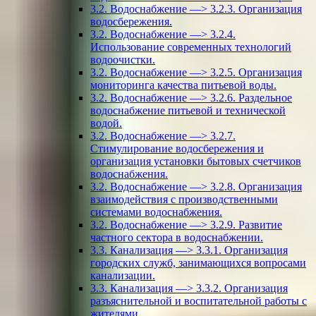
3.2. Водоснабжение —> 3.2.3. Организация
водосбережения.
3.2. Водоснабжение —> 3.2.4.
Использование современных технологий
водоочистки.
3.2. Водоснабжение —> 3.2.5. Организация
мониторинга качества питьевой воды.
3.2. Водоснабжение —> 3.2.6. Раздельное
водоснабжение питьевой и технической
водой.
3.2. Водоснабжение —> 3.2.7.
Стимулирование водосбережения и
организация установки бытовых счетчиков
водоснабжения.
3.2. Водоснабжение —> 3.2.8. Организация
взаимодействия с производственными
системами водоснабжения.
3.2. Водоснабжение —> 3.2.9. Развитие
частного сектора в водоснабжении.
3.3. Канализация —> 3.3.1. Организация
городских служб, занимающихся вопросами
канализации.
3.3. Канализация —> 3.3.2. Организация
разъяснительной и воспитательной работы с
жителями.