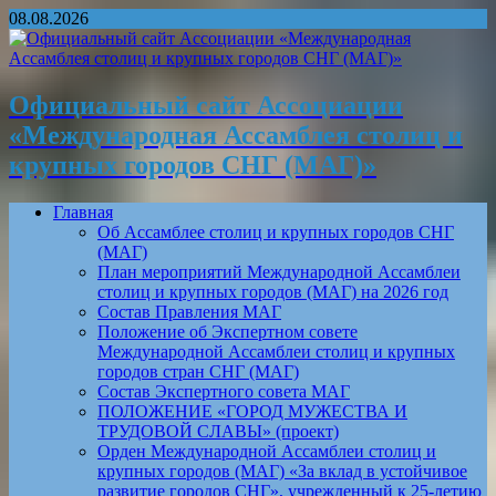
08.08.2026
Официальный сайт Ассоциации
«Международная Ассамблея столиц и
крупных городов СНГ (МАГ)»
Главная
Об Ассамблее столиц и крупных городов СНГ
(МАГ)
План мероприятий Международной Ассамблеи
столиц и крупных городов (МАГ) на 2026 год
Состав Правления МАГ
Положение об Экспертном совете
Международной Ассамблеи столиц и крупных
городов стран СНГ (МАГ)
Состав Экспертного совета МАГ
ПОЛОЖЕНИЕ «ГОРОД МУЖЕСТВА И
ТРУДОВОЙ СЛАВЫ» (проект)
Орден Международной Ассамблеи столиц и
крупных городов (МАГ) «За вклад в устойчивое
развитие городов СНГ», учрежденный к 25-летию