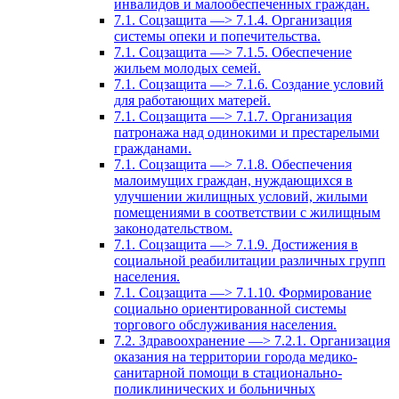
инвалидов и малообеспеченных граждан.
7.1. Соцзащита —> 7.1.4. Организация
системы опеки и попечительства.
7.1. Соцзащита —> 7.1.5. Обеспечение
жильем молодых семей.
7.1. Соцзащита —> 7.1.6. Создание условий
для работающих матерей.
7.1. Соцзащита —> 7.1.7. Организация
патронажа над одинокими и престарелыми
гражданами.
7.1. Соцзащита —> 7.1.8. Обеспечения
малоимущих граждан, нуждающихся в
улучшении жилищных условий, жилыми
помещениями в соответствии с жилищным
законодательством.
7.1. Соцзащита —> 7.1.9. Достижения в
социальной реабилитации различных групп
населения.
7.1. Соцзащита —> 7.1.10. Формирование
социально ориентированной системы
торгового обслуживания населения.
7.2. Здравоохранение —> 7.2.1. Организация
оказания на территории города медико-
санитарной помощи в стационально-
поликлинических и больничных