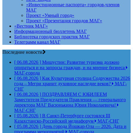
«Инвестиционные паспорта» городов-членов
МАГ
Проект «Умный город»
Проект «Презентация городов МАГ»
«Вестник МАГ»
Информационный бюллетень МАГ
Библиотека городских практик МАГ
Телеграмм канал МАГ
Последние новости
[ 06.08.2026 ]
Мишустин: Развитие туризма должно
опираться и на запросы граждан, и на мнение бизнеса
МАГ-города
[ 06.08.2026 ]
Как Культурная столица Содружества 2026
года – Мегри хранит духовное наследие веков?
МАГ-
СНГ
[ 06.08.2026 ]
ПОЗДРАВЛЯЕМ С ЮБИЛЕЕМ
Заместителя Председателя Правления — генерального
директора МАГ Васюнькина Юрия Николаевича!
МАГ-СНГ
[ 05.08.2026 ]
В Санкт-Петербурге состоялся III
Казахстанско-Российский медиафорум
МАГ-СНГ
[ 05.08.2026 ]
День города Йошкар-Ола — 2026. Дата и
программа мероприятий
МАГ-города