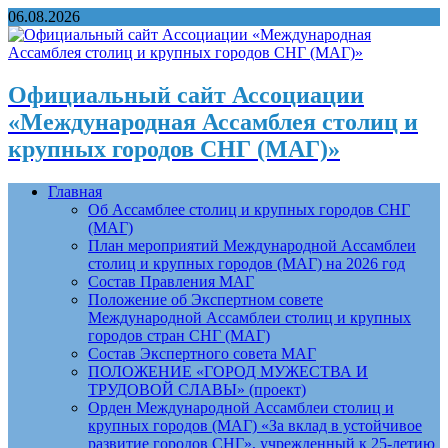
06.08.2026
Официальный сайт Ассоциации
«Международная Ассамблея столиц и
крупных городов СНГ (МАГ)»
Главная
Об Ассамблее столиц и крупных городов СНГ
(МАГ)
План мероприятий Международной Ассамблеи
столиц и крупных городов (МАГ) на 2026 год
Состав Правления МАГ
Положение об Экспертном совете
Международной Ассамблеи столиц и крупных
городов стран СНГ (МАГ)
Состав Экспертного совета МАГ
ПОЛОЖЕНИЕ «ГОРОД МУЖЕСТВА И
ТРУДОВОЙ СЛАВЫ» (проект)
Орден Международной Ассамблеи столиц и
крупных городов (МАГ) «За вклад в устойчивое
развитие городов СНГ», учрежденный к 25-летию