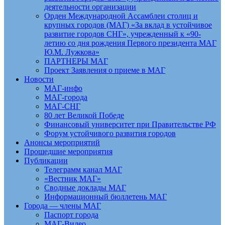
деятельности организации
Орден Международной Ассамблеи столиц и
крупных городов (МАГ) «За вклад в устойчивое
развитие городов СНГ», учрежденный к «90-
летию со дня рождения Первого президента МАГ
Ю.М. Лужкова»
ПАРТНЕРЫ МАГ
Проект Заявления о приеме в МАГ
Новости
МАГ-инфо
МАГ-города
МАГ-СНГ
80 лет Великой Победе
Финансовый университет при Правительстве РФ
Форум устойчивого развития городов
Анонсы мероприятий
Прошедшие мероприятия
Публикации
Телеграмм канал МАГ
«Вестник МАГ»
Сводные доклады МАГ
Информационный бюллетень МАГ
Города — члены МАГ
Паспорт города
МАГ-Видео