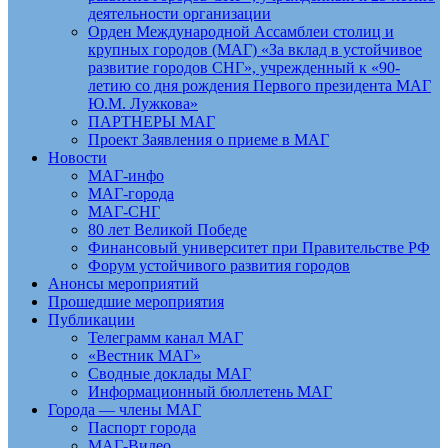
деятельности организации
Орден Международной Ассамблеи столиц и
крупных городов (МАГ) «За вклад в устойчивое
развитие городов СНГ», учрежденный к «90-
летию со дня рождения Первого президента МАГ
Ю.М. Лужкова»
ПАРТНЕРЫ МАГ
Проект Заявления о приеме в МАГ
Новости
МАГ-инфо
МАГ-города
МАГ-СНГ
80 лет Великой Победе
Финансовый университет при Правительстве РФ
Форум устойчивого развития городов
Анонсы мероприятий
Прошедшие мероприятия
Публикации
Телеграмм канал МАГ
«Вестник МАГ»
Сводные доклады МАГ
Информационный бюллетень МАГ
Города — члены МАГ
Паспорт города
МАГ-Видео