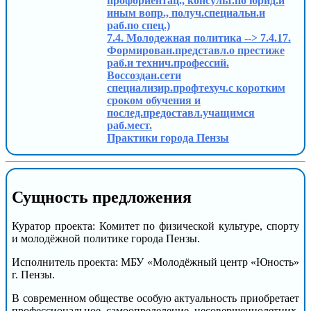
профориентац., консульт.по юрид.и
иным вопр., получ.специальн.и
раб.по спец.)
7.4. Молодежная политика --> 7.4.17.
Формирован.представл.о престиже
раб.и технич.профессий.
Воссоздан.сети
специализир.профтехуч.с коротким
сроком обучения и
послед.предоставл.учащимся
раб.мест.
Практики города Пензы
Сущность предложения
Куратор проекта: Комитет по физической культуре, спорту
и молодёжной политике города Пензы.
Исполнитель проекта: МБУ «Молодёжный центр «Юность»
г. Пензы.
В современном обществе особую актуальность приобретает
профессиональное самоопределение несовершеннолетних.