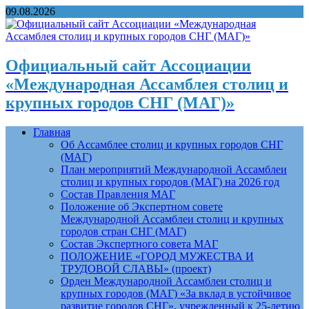
09.08.2026
Официальный сайт Ассоциации
«Международная Ассамблея столиц и
крупных городов СНГ (МАГ)»
Главная
Об Ассамблее столиц и крупных городов СНГ
(МАГ)
План мероприятий Международной Ассамблеи
столиц и крупных городов (МАГ) на 2026 год
Состав Правления МАГ
Положение об Экспертном совете
Международной Ассамблеи столиц и крупных
городов стран СНГ (МАГ)
Состав Экспертного совета МАГ
ПОЛОЖЕНИЕ «ГОРОД МУЖЕСТВА И
ТРУДОВОЙ СЛАВЫ» (проект)
Орден Международной Ассамблеи столиц и
крупных городов (МАГ) «За вклад в устойчивое
развитие городов СНГ», учрежденный к 25-летию