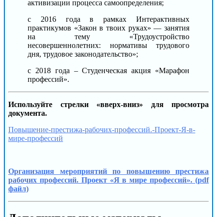
активизации процесса самоопределения;
с 2016 года в рамках Интерактивных
практикумов «Закон в твоих руках» — занятия
на тему «Трудоустройство
несовершеннолетних: нормативы трудового
дня, трудовое законодательство»;
с 2018 года – Студенческая акция «Марафон
профессий».
Используйте стрелки «вверх-вниз» для просмотра
документа.
Повышение-престижа-рабочих-профессий.-Проект-Я-в-
мире-профессий
Организация мероприятий по повышению престижа
рабочих профессий. Проект «Я в мире профессий». (pdf
файл)