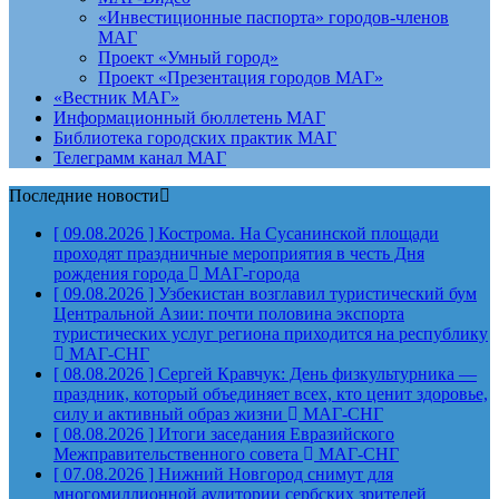
«Инвестиционные паспорта» городов-членов
МАГ
Проект «Умный город»
Проект «Презентация городов МАГ»
«Вестник МАГ»
Информационный бюллетень МАГ
Библиотека городских практик МАГ
Телеграмм канал МАГ
Последние новости
[ 09.08.2026 ]
Кострома. На Сусанинской площади
проходят праздничные мероприятия в честь Дня
рождения города
МАГ-города
[ 09.08.2026 ]
Узбекистан возглавил туристический бум
Центральной Азии: почти половина экспорта
туристических услуг региона приходится на республику
МАГ-СНГ
[ 08.08.2026 ]
Сергей Кравчук: День физкультурника —
праздник, который объединяет всех, кто ценит здоровье,
силу и активный образ жизни
МАГ-СНГ
[ 08.08.2026 ]
Итоги заседания Евразийского
Межправительственного совета
МАГ-СНГ
[ 07.08.2026 ]
Нижний Новгород снимут для
многомиллионной аудитории сербских зрителей