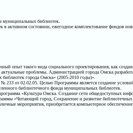
да муниципальных библиотек.
в активном состоянии, ежегодное комплектование фондов новы
ый опыт такого вида социального проектирования, как создан
 актуальные проблемы. Администрацией города Омска разработ
библиотек города Омска» (2005-2010 годы)».
 233 от 02.02.05. Целью Программы является создание условий
деленного библиотечного фонда муниципальных библиотек.
 программа «Культура Омска. Создание сети общедоступных инф
граммы «Читающий город, Сохранение и развитие библиотечных
азличные мероприятия, приобретается компьютерное обеспечение