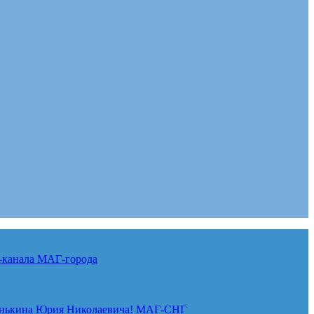
-канала
МАГ-города
нькина Юрия Николаевича!
МАГ-СНГ