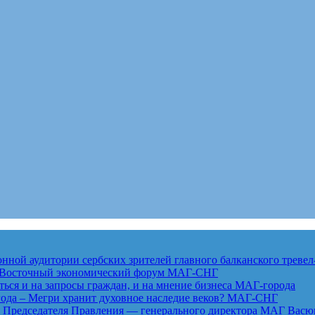
ной аудитории сербских зрителей главного балканского тревел
ет Восточный экономический форум
МАГ-СНГ
ься и на запросы граждан, и на мнение бизнеса
МАГ-города
года – Мегри хранит духовное наследие веков?
МАГ-СНГ
едседателя Правления — генерального директора МАГ Васю