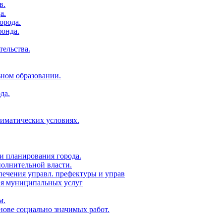
в.
а.
орода.
фонда.
тельства.
ьном образовании.
да.
лиматических условиях.
и планирования города.
полнительной власти.
печения управл. префектуры и управ
ия муниципальных услуг
м.
нове социально значимых работ.