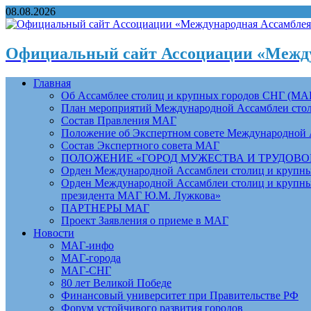
08.08.2026
Официальный сайт Ассоциации «Между
Главная
Об Ассамблее столиц и крупных городов СНГ (МА
План мероприятий Международной Ассамблеи столи
Состав Правления МАГ
Положение об Экспертном совете Международной 
Состав Экспертного совета МАГ
ПОЛОЖЕНИЕ «ГОРОД МУЖЕСТВА И ТРУДОВОЙ 
Орден Международной Ассамблеи столиц и крупных
Орден Международной Ассамблеи столиц и крупных
президента МАГ Ю.М. Лужкова»
ПАРТНЕРЫ МАГ
Проект Заявления о приеме в МАГ
Новости
МАГ-инфо
МАГ-города
МАГ-СНГ
80 лет Великой Победе
Финансовый университет при Правительстве РФ
Форум устойчивого развития городов