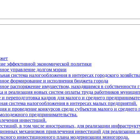
джет
ение эффективной экономической политики
вное управление долгом мэрии
ьная система налогообложения в интересах городского хозяйств
ивное формирование и исполнения бюджета города
вное распоряжение имуществом, находящимся в собственности г
тка и реализация новых систем оплаты труда работников муни
 и переподготовка кадров для малого и среднего предпринимате
ная система налогообложения в интересах малых предприятий.
ция и проведение конкурсов среди субъектов малого и среднего
 молодежного предпринимательства.
влечения инвестиций.
естиций, в том числе иностранных, для реализации инфраструкт
ационных механизмов привлечения инвестиций для реализации и
лексного инвестиционного плана модернизации моногорода.