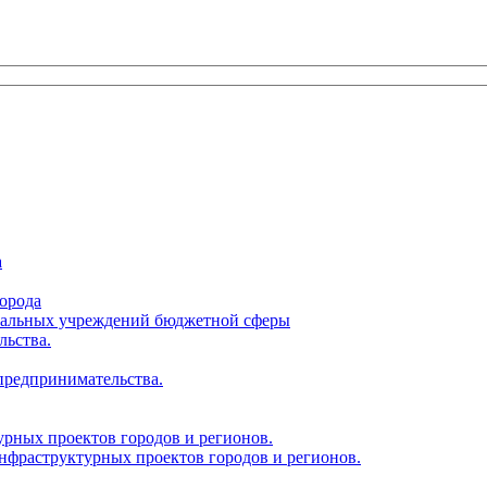
а
орода
ципальных учреждений бюджетной сферы
льства.
 предпринимательства.
урных проектов городов и регионов.
нфраструктурных проектов городов и регионов.