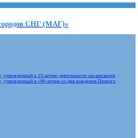
городов СНГ (МАГ)»
, учрежденный к 25-летию деятельности организации
, учрежденный к «90-летию со дня рождения Первого