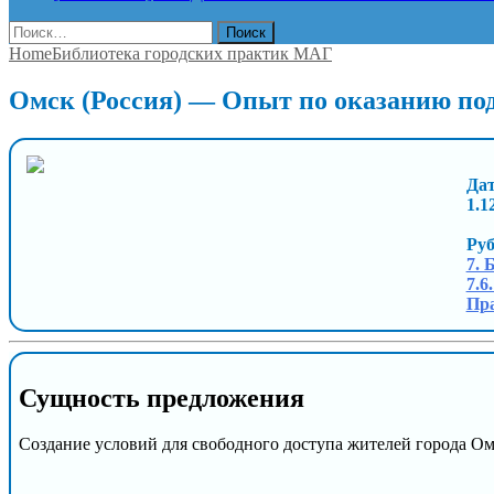
Найти:
Home
Библиотека городских практик МАГ
Омск (Россия) — Опыт по оказанию п
Дат
1.1
Ру
7. 
7.6
Пра
Сущность предложения
Создание условий для свободного доступа жителей города О