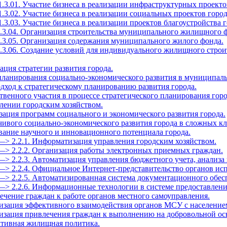
1.3.01. Участие бизнеса в реализации инфраструктурных проекто
1.3.02. Участие бизнеса в реализации социальных проектов город
.3.03. Участие бизнеса в реализации проектов благоустройства г
1.3.04. Организация строительства муниципального жилищного 
1.3.05. Организация содержания муниципального жилого фонда.
1.3.06. Создание условий для индивидуального жилищного строи
зация стратегии развития города.
 планирования социально-экономического развития в муниципал
дход к стратегическому планированию развития города.
твенного участия в процессе стратегического планирования горо
влении городским хозяйством.
зация программ социального и экономического развития города.
йчивого социально-экономического развития города в сложных к
ование научного и инновационного потенциала города.
—> 2.2.1. Информатизация управления городским хозяйством.
—> 2.2.2. Организация работы электронных приемных граждан.
—> 2.2.3. Автоматизация управления бюджетного учета, анализа 
—> 2.2.4. Официальное Интернет-представительство органов ис
—> 2.2.5. Автоматизированная система документационного обес
 —> 2.2.6. Информационные технологии в системе предоставлен
ечение граждан к работе органов местного самоуправления.
низация эффективного взаимодействия органов МСУ с население
низация привлечения граждан к выполнению на добровольной ос
ктивная жилищная политика.