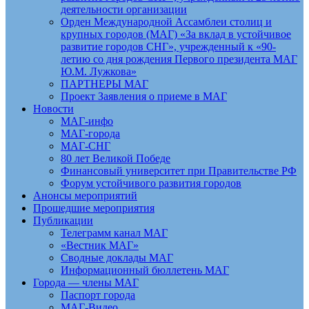
деятельности организации
Орден Международной Ассамблеи столиц и
крупных городов (МАГ) «За вклад в устойчивое
развитие городов СНГ», учрежденный к «90-
летию со дня рождения Первого президента МАГ
Ю.М. Лужкова»
ПАРТНЕРЫ МАГ
Проект Заявления о приеме в МАГ
Новости
МАГ-инфо
МАГ-города
МАГ-СНГ
80 лет Великой Победе
Финансовый университет при Правительстве РФ
Форум устойчивого развития городов
Анонсы мероприятий
Прошедшие мероприятия
Публикации
Телеграмм канал МАГ
«Вестник МАГ»
Сводные доклады МАГ
Информационный бюллетень МАГ
Города — члены МАГ
Паспорт города
МАГ-Видео