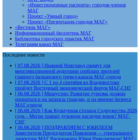
«Инвестиционные паспорта» городов-членов
МАГ
Проект «Умный город»
Проект «Презентация городов МАГ»
«Вестник МАГ»
Информационный бюллетень МАГ
Библиотека городских практик МАГ
Телеграмм канал МАГ
Последние новости
[ 07.08.2026 ]
Нижний Новгород снимут для
многомиллионной аудитории сербских зрителей
главного балканского тревел-канала
МАГ-города
[ 07.08.2026 ]
С 1 по 4 сентября во Владивостоке
пройдет Восточный экономический форум
МАГ-СНГ
[ 06.08.2026 ]
Мишустин: Развитие туризма должно
опираться и на запросы граждан, и на мнение бизнеса
МАГ-города
[ 06.08.2026 ]
Как Культурная столица Содружества 2026
года – Мегри хранит духовное наследие веков?
МАГ-
СНГ
[ 06.08.2026 ]
ПОЗДРАВЛЯЕМ С ЮБИЛЕЕМ
Заместителя Председателя Правления — генерального
директора МАГ Васюнькина Юрия Николаевича!
МАГ-