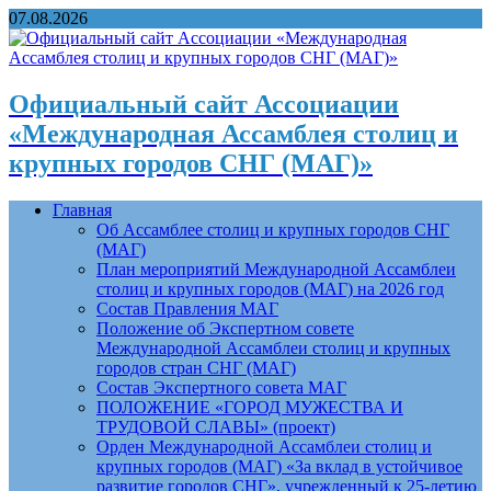
07.08.2026
Официальный сайт Ассоциации
«Международная Ассамблея столиц и
крупных городов СНГ (МАГ)»
Главная
Об Ассамблее столиц и крупных городов СНГ
(МАГ)
План мероприятий Международной Ассамблеи
столиц и крупных городов (МАГ) на 2026 год
Состав Правления МАГ
Положение об Экспертном совете
Международной Ассамблеи столиц и крупных
городов стран СНГ (МАГ)
Состав Экспертного совета МАГ
ПОЛОЖЕНИЕ «ГОРОД МУЖЕСТВА И
ТРУДОВОЙ СЛАВЫ» (проект)
Орден Международной Ассамблеи столиц и
крупных городов (МАГ) «За вклад в устойчивое
развитие городов СНГ», учрежденный к 25-летию