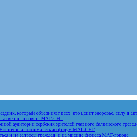
здник, который объединяет всех, кто ценит здоровье, силу и а
льственного совета
МАГ-СНГ
ной аудитории сербских зрителей главного балканского тревел
ет Восточный экономический форум
МАГ-СНГ
ься и на запросы граждан, и на мнение бизнеса
МАГ-города