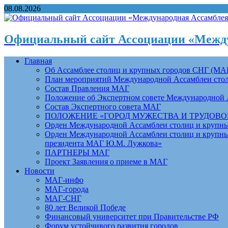
08.08.2026
Официальный сайт Ассоциации «Между
Главная
Об Ассамблее столиц и крупных городов СНГ (МА
План мероприятий Международной Ассамблеи столи
Состав Правления МАГ
Положение об Экспертном совете Международной 
Состав Экспертного совета МАГ
ПОЛОЖЕНИЕ «ГОРОД МУЖЕСТВА И ТРУДОВОЙ 
Орден Международной Ассамблеи столиц и крупных
Орден Международной Ассамблеи столиц и крупных
президента МАГ Ю.М. Лужкова»
ПАРТНЕРЫ МАГ
Проект Заявления о приеме в МАГ
Новости
МАГ-инфо
МАГ-города
МАГ-СНГ
80 лет Великой Победе
Финансовый университет при Правительстве РФ
Форум устойчивого развития городов