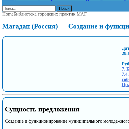
Найти:
Home
Библиотека городских практик МАГ
Магадан (Россия) — Создание и функц
Дат
29.
Ру
7. 
7.4
соб
Пра
Сущность предложения
Создание и функционирование муниципального молодежного 