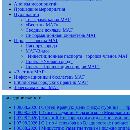
Анонсы мероприятий
Прошедшие мероприятия
Публикации
Телеграмм канал МАГ
«Вестник МАГ»
Сводные доклады МАГ
Информационный бюллетень МАГ
Города — члены МАГ
Паспорт города
МАГ-Видео
«Инвестиционные паспорта» городов-членов МАГ
Проект «Умный город»
Проект «Презентация городов МАГ»
«Вестник МАГ»
Информационный бюллетень МАГ
Библиотека городских практик МАГ
Телеграмм канал МАГ
Последние новости
[ 08.08.2026 ]
Сергей Кравчук: День физкультурника — пра
[ 08.08.2026 ]
Итоги заседания Евразийского Межправите
[ 07.08.2026 ]
Нижний Новгород снимут для многомиллион
[ 07.08.2026 ]
С 1 по 4 сентября во Владивостоке пройд
[ 06.08.2026 ]
Мишустин: Развитие туризма должно опират