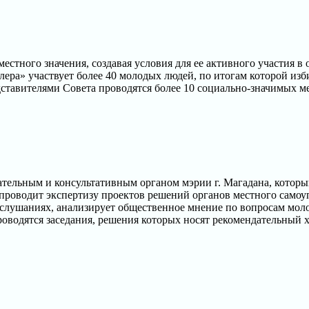
естного значения, создавая условия для ее активного участия 
лера» участвует более 40 молодых людей, по итогам которой изби
ставителями Совета проводятся более 10 социально-значимых ме
ельным и консультативным органом мэрии г. Магадана, который
проводит экспертизу проектов решений органов местного самоу
лушаниях, анализирует общественное мнение по вопросам моло
оводятся заседания, решения которых носят рекомендательный х