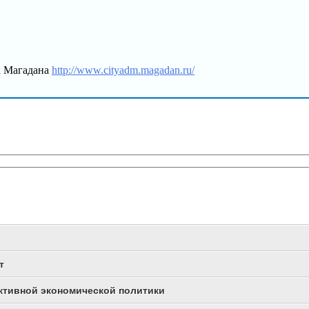
а Магадана
http://www.cityadm.magadan.ru/
т
ективной экономической политики