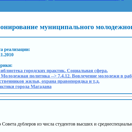
ионирование муниципального молодежног
а реализации:
11.2010
брики:
Библиотека городских практик. Социальная сфера.
. Молодежная политика --> 7.4.12. Вовлечение молодежи в р
ственников жилья, охрана правопорядка и т.д.
ктики города Магадана
Совета дублеров из числа студентов высших и среднеспециаль