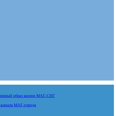
ктивный образ жизни
МАГ-СНГ
-канала
МАГ-города