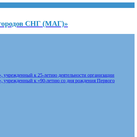
городов СНГ (МАГ)»
, учрежденный к 25-летию деятельности организации
, учрежденный к «90-летию со дня рождения Первого