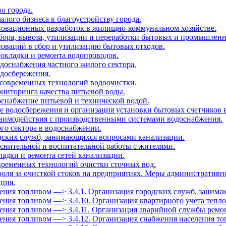
во города.
алого бизнеса к благоустройству города.
нновационных разработок в жилищно-коммунальном хозяйстве.
 сбора, вывоза, утилизации и переработки бытовых и промышленн
новаций в сбор и утилизацию бытовых отходов.
рокладки и ремонта водопроводов.
одоснабжения частного жилого сектора.
одосбережения.
 современных технологий водоочистки.
ониторинга качества питьевой воды.
оснабжение питьевой и технической водой.
е водосбережения и организация установки бытовых счетчиков 
заимодействия с производственными системами водоснабжения.
ого сектора в водоснабжении.
одских служб, занимающихся вопросами канализации.
яснительной и воспитательной работы с жителями.
ладки и ремонта сетей канализации.
овременных технологий очистки сточных вод.
роля за очисткой стоков на предприятиях. Меры административн
ация.
селения топливом —> 3.4.1. Организация городских служб, занима
селения топливом —> 3.4.10. Организация квартирного учета тепл
селения топливом —> 3.4.11. Организация аварийной службы ремо
селения топливом —> 3.4.12. Организация снабжения населения т