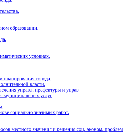
тельства.
ьном образовании.
да.
лиматических условиях.
и планирования города.
полнительной власти.
печения управл. префектуры и управ
ия муниципальных услуг
м.
нове социально значимых работ.
росов местного значения и решения соц.-эконом. проблем