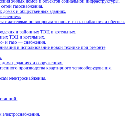
абжения жилых домов и объектов социальной инфраструктуры.
 сетей газоснабжения.
ых домах и общественных зданиях.
населением.
ты с жителями по вопросам тепло- и газо- снабжения и обеспеч.
городских и районных ТЭЦ и котельных.
льных ТЭЦ и котельных.
ло- и газо — снабжения.
ганизация и использование новой технике при ремонте
.
х домах, зданиях и сооружениях.
бственного производства квартирного теплооборудования.
осам электроснабжения.
 станций.
м электроснабжения.