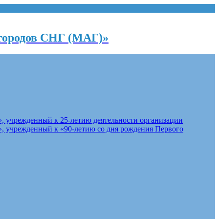
городов СНГ (МАГ)»
, учрежденный к 25-летию деятельности организации
, учрежденный к «90-летию со дня рождения Первого