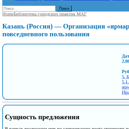
Найти:
Home
Библиотека городских практик МАГ
Казань (Россия) — Организация «ярмар
повседневного пользования
Дат
2.0
Ру
5. 
5.1
ярм
Пра
Сущность предложения
В рамках реализации мер по сдерживанию роста стоимости 