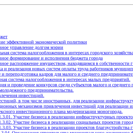
джет
ение эффективной экономической политики
вное управление долгом мэрии
ьная система налогообложения в интересах городского хозяйств
ивное формирование и исполнения бюджета города
вное распоряжение имуществом, находящимся в собственности г
тка и реализация новых систем оплаты труда работников муни
 и переподготовка кадров для малого и среднего предпринимате
ная система налогообложения в интересах малых предприятий.
ция и проведение конкурсов среди субъектов малого и среднего
 молодежного предпринимательства.
влечения инвестиций.
естиций, в том числе иностранных, для реализации инфраструкт
ационных механизмов привлечения инвестиций для реализации и
лексного инвестиционного плана модернизации моногорода.
1.3.01. Участие бизнеса в реализации инфраструктурных проекто
1.3.02. Участие бизнеса в реализации социальных проектов город
.3.03. Участие бизнеса в реализации проектов благоустройства г
1.3.04. Организация строительства муниципального жилищного 