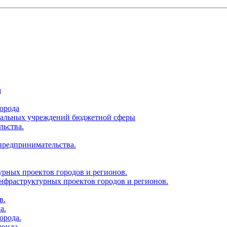
а
орода
ципальных учреждений бюджетной сферы
льства.
 предпринимательства.
урных проектов городов и регионов.
нфраструктурных проектов городов и регионов.
в.
а.
орода.
фонда.