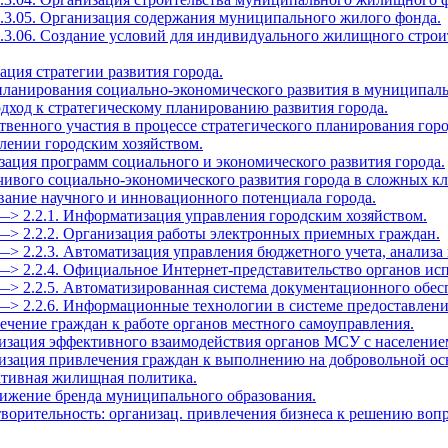
1.3.05. Организация содержания муниципального жилого фонда.
1.3.06. Создание условий для индивидуального жилищного строи
зация стратегии развития города.
 планирования социально-экономического развития в муниципал
дход к стратегическому планированию развития города.
твенного участия в процессе стратегического планирования горо
влении городским хозяйством.
зация программ социального и экономического развития города.
йчивого социально-экономического развития города в сложных к
ование научного и инновационного потенциала города.
—> 2.2.1. Информатизация управления городским хозяйством.
—> 2.2.2. Организация работы электронных приемных граждан.
—> 2.2.3. Автоматизация управления бюджетного учета, анализа 
—> 2.2.4. Официальное Интернет-представительство органов ис
—> 2.2.5. Автоматизированная система документационного обес
 —> 2.2.6. Информационные технологии в системе предоставлен
ечение граждан к работе органов местного самоуправления.
низация эффективного взаимодействия органов МСУ с население
низация привлечения граждан к выполнению на добровольной ос
ктивная жилищная политика.
вижение бренда муниципального образования.
творительность: организац. привлечения бизнеса к решению воп