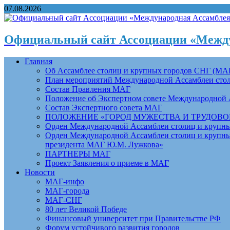
07.08.2026
Официальный сайт Ассоциации «Между
Главная
Об Ассамблее столиц и крупных городов СНГ (МА
План мероприятий Международной Ассамблеи столи
Состав Правления МАГ
Положение об Экспертном совете Международной 
Состав Экспертного совета МАГ
ПОЛОЖЕНИЕ «ГОРОД МУЖЕСТВА И ТРУДОВОЙ 
Орден Международной Ассамблеи столиц и крупных
Орден Международной Ассамблеи столиц и крупных
президента МАГ Ю.М. Лужкова»
ПАРТНЕРЫ МАГ
Проект Заявления о приеме в МАГ
Новости
МАГ-инфо
МАГ-города
МАГ-СНГ
80 лет Великой Победе
Финансовый университет при Правительстве РФ
Форум устойчивого развития городов