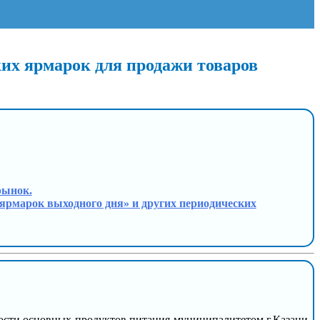
ких ярмарок для продажи товаров
рынок.
 «ярмарок выходного дня» и других периодических
ости основных продуктов питания муниципалитетом г.Казани