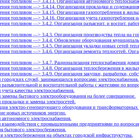
аселения топливом —> 3.4.13. Организация автономного теплосн
селения топливом —> 3.4.14. Организация прокладки и содержания
селения топливом —> 3.4.15. Организация газопотребления в жил
еления топливом —> 3.4.16. Организация учета газопотребления 
еления топливом —> 3.4.2. Организация разъяснит. и воспит. рабо
селения топливом —> 3.4.3. Организация производства тепла на 
аселения топливом —> 3.4.4. Обновление оборудования муниципа
еления топливом —> 3.4.5. Организация укладки новых сетей теп
селения топливом —> 3.4.6. Организация ремонта теплосетей. Ор
селения топливом —> 3.4.7. Рационализация теплоснабжения домов
селения топливом —> 3.4.8. Организация теплосбережения в жилы
селения топливом —> 3.4.9. Организация закупки, разработки, со
я городских служб, занимающихся вопросами электроснабжения.
я разъяснительной и воспитательной работы с жителями по вопр
 учета качества электроснабжения.
я замены бытового электрооборудования на более совершенное.
 прокладки и замены электросетей.
ация электро-генерирующего оборудования и трансформаторных
ние новых источников энергии.
я автономного электроснабжения.
ия взаимодействия с промышленными предприятиями по вопроса
ия бытового электросбержения.
ия электросбережения на объектах городской инфраструктуры.