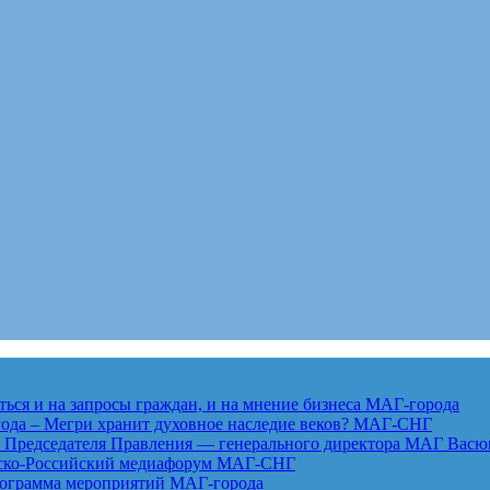
ься и на запросы граждан, и на мнение бизнеса
МАГ-города
года – Мегри хранит духовное наследие веков?
МАГ-СНГ
едседателя Правления — генерального директора МАГ Васю
анско-Российский медиафорум
МАГ-СНГ
рограмма мероприятий
МАГ-города