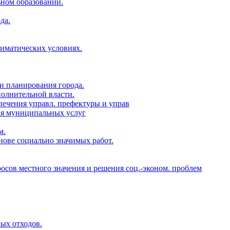
ьном образовании.
да.
лиматических условиях.
и планирования города.
полнительной власти.
печения управл. префектуры и управ
ия муниципальных услуг
м.
нове социально значимых работ.
росов местного значения и решения соц.-эконом. проблем
ых отходов.