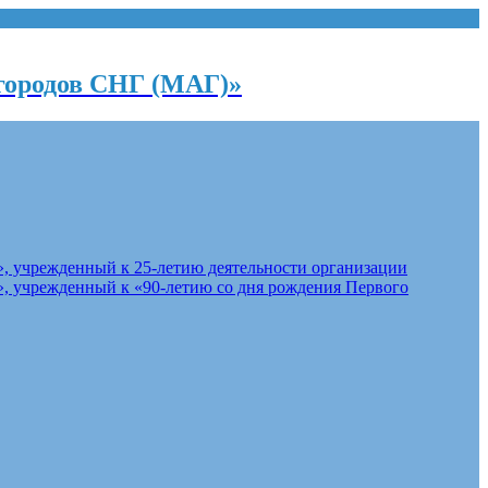
городов СНГ (МАГ)»
, учрежденный к 25-летию деятельности организации
, учрежденный к «90-летию со дня рождения Первого