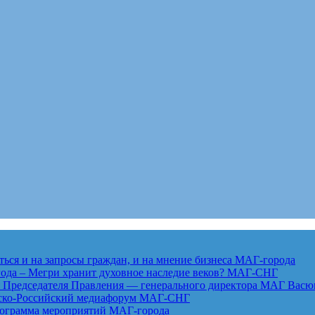
ься и на запросы граждан, и на мнение бизнеса
МАГ-города
года – Мегри хранит духовное наследие веков?
МАГ-СНГ
едседателя Правления — генерального директора МАГ Васю
анско-Российский медиафорум
МАГ-СНГ
рограмма мероприятий
МАГ-города