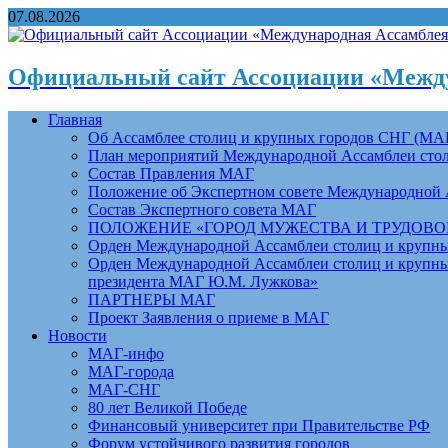
07.08.2026
Официальный сайт Ассоциации «Между
Главная
Об Ассамблее столиц и крупных городов СНГ (МА
План мероприятий Международной Ассамблеи столи
Состав Правления МАГ
Положение об Экспертном совете Международной 
Состав Экспертного совета МАГ
ПОЛОЖЕНИЕ «ГОРОД МУЖЕСТВА И ТРУДОВОЙ 
Орден Международной Ассамблеи столиц и крупных
Орден Международной Ассамблеи столиц и крупных
президента МАГ Ю.М. Лужкова»
ПАРТНЕРЫ МАГ
Проект Заявления о приеме в МАГ
Новости
МАГ-инфо
МАГ-города
МАГ-СНГ
80 лет Великой Победе
Финансовый университет при Правительстве РФ
Форум устойчивого развития городов