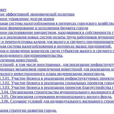
джет
ение эффективной экономической политики
вное управление долгом мэрии
ьная система налогообложения в интересах городского хозяйств
ивное формирование и исполнения бюджета города
вное распоряжение имуществом, находящимся в собственности г
тка и реализация новых систем оплаты труда работников муни
 и переподготовка кадров для малого и среднего предпринимате
ная система налогообложения в интересах малых предприятий.
ция и проведение конкурсов среди субъектов малого и среднего
 молодежного предпринимательства.
влечения инвестиций.
естиций, в том числе иностранных, для реализации инфраструкт
ационных механизмов привлечения инвестиций для реализации и
лексного инвестиционного плана модернизации моногорода.
1.3.01. Участие бизнеса в реализации инфраструктурных проекто
1.3.02. Участие бизнеса в реализации социальных проектов город
.3.03. Участие бизнеса в реализации проектов благоустройства г
1.3.04. Организация строительства муниципального жилищного 
1.3.05. Организация содержания муниципального жилого фонда.
1.3.06. Создание условий для индивидуального жилищного строи
зация стратегии развития города.