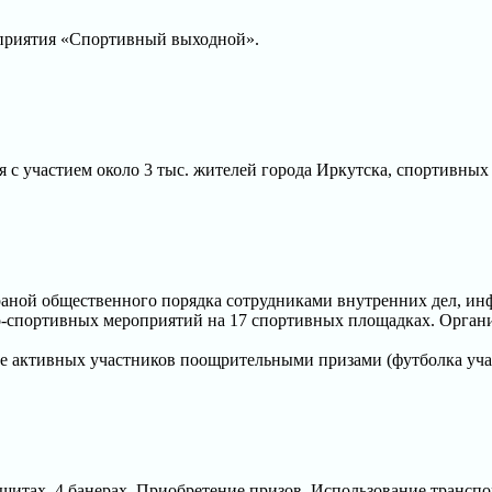
оприятия «Спортивный выходной».
ия с участием около 3 тыс. жителей города Иркутска, спортивны
аной общественного порядка сотрудниками внутренних дел, и
но-спортивных мероприятий на 17 спортивных площадках. Орга
активных участников поощрительными призами (футболка участн
итах, 4 банерах. Приобретение призов. Использование трансп