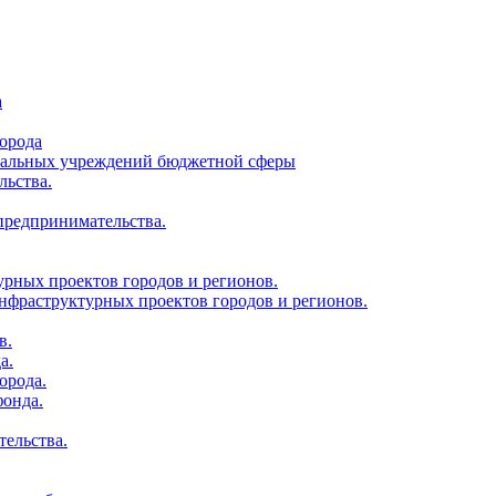
а
орода
ципальных учреждений бюджетной сферы
льства.
 предпринимательства.
урных проектов городов и регионов.
нфраструктурных проектов городов и регионов.
в.
а.
орода.
фонда.
тельства.