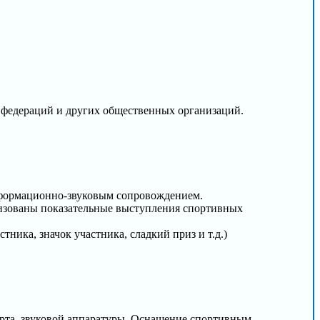
х федераций и других общественных организаций.
нформационно-звуковым сопровождением.
низованы показательные выступления спортивных
ика, значок участника, сладкий приз и т.д.)
орта, звуковой аппаратуры. Оснащение спортивным