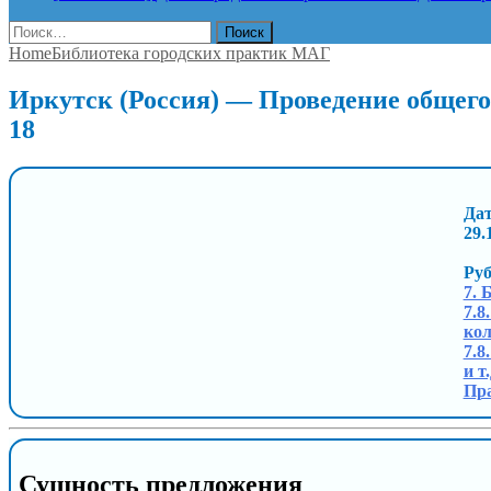
Найти:
Home
Библиотека городских практик МАГ
Иркутск (Россия) — Проведение общег
18
Дат
29.
Ру
7. 
7.8
кол
7.8
и т
Пра
Сущность предложения