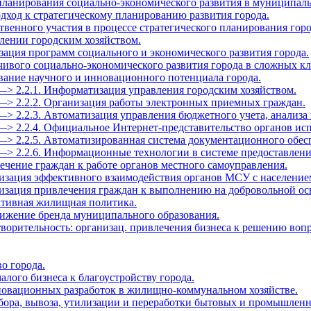
 планирования социально-экономического развития в муниципал
дход к стратегическому планированию развития города.
твенного участия в процессе стратегического планирования горо
влении городским хозяйством.
зация программ социального и экономического развития города.
йчивого социально-экономического развития города в сложных к
ование научного и инновационного потенциала города.
—> 2.2.1. Информатизация управления городским хозяйством.
—> 2.2.2. Организация работы электронных приемных граждан.
—> 2.2.3. Автоматизация управления бюджетного учета, анализа 
—> 2.2.4. Официальное Интернет-представительство органов ис
—> 2.2.5. Автоматизированная система документационного обес
 —> 2.2.6. Информационные технологии в системе предоставлен
ечение граждан к работе органов местного самоуправления.
низация эффективного взаимодействия органов МСУ с население
низация привлечения граждан к выполнению на добровольной ос
ктивная жилищная политика.
вижение бренда муниципального образования.
творительность: организац. привлечения бизнеса к решению воп
во города.
алого бизнеса к благоустройству города.
нновационных разработок в жилищно-коммунальном хозяйстве.
 сбора, вывоза, утилизации и переработки бытовых и промышленн