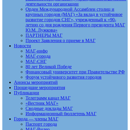
деятельности организации
Орден Международной Ассамблеи столиц и
крупных городов (МАГ) «За вклад в устойчивое
развитие городов СНГ», учрежденный к «90-
летию со дня рождения Первого президента МАГ
Ю.М. Лужкова»
ПАРТНЕРЫ МАГ
Проект Заявления о приеме в МАГ
Новости
МАГ-инфо
МАГ-города
МАГ-СНГ
80 лет Великой Победе
Финансовый университет при Правительстве РФ
Форум устойчивого развития городов
Анонсы мероприятий
Прошедшие мероприятия
Публикации
Телеграмм канал МАГ
«Вестник МАГ»
Сводные доклады МАГ
Информационный бюллетень МАГ
Города — члены МАГ
Паспорт города
МАГ-Видео