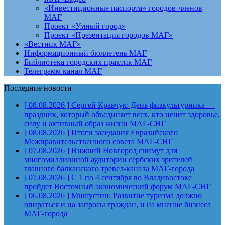
«Инвестиционные паспорта» городов-членов
МАГ
Проект «Умный город»
Проект «Презентация городов МАГ»
«Вестник МАГ»
Информационный бюллетень МАГ
Библиотека городских практик МАГ
Телеграмм канал МАГ
Последние новости
[ 08.08.2026 ]
Сергей Кравчук: День физкультурника —
праздник, который объединяет всех, кто ценит здоровье,
силу и активный образ жизни
МАГ-СНГ
[ 08.08.2026 ]
Итоги заседания Евразийского
Межправительственного совета
МАГ-СНГ
[ 07.08.2026 ]
Нижний Новгород снимут для
многомиллионной аудитории сербских зрителей
главного балканского тревел-канала
МАГ-города
[ 07.08.2026 ]
С 1 по 4 сентября во Владивостоке
пройдет Восточный экономический форум
МАГ-СНГ
[ 06.08.2026 ]
Мишустин: Развитие туризма должно
опираться и на запросы граждан, и на мнение бизнеса
МАГ-города