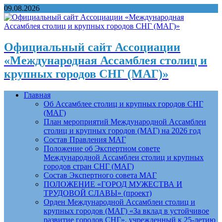
09.08.2026
Официальный сайт Ассоциации
«Международная Ассамблея столиц и
крупных городов СНГ (МАГ)»
Главная
Об Ассамблее столиц и крупных городов СНГ
(МАГ)
План мероприятий Международной Ассамблеи
столиц и крупных городов (МАГ) на 2026 год
Состав Правления МАГ
Положение об Экспертном совете
Международной Ассамблеи столиц и крупных
городов стран СНГ (МАГ)
Состав Экспертного совета МАГ
ПОЛОЖЕНИЕ «ГОРОД МУЖЕСТВА И
ТРУДОВОЙ СЛАВЫ» (проект)
Орден Международной Ассамблеи столиц и
крупных городов (МАГ) «За вклад в устойчивое
развитие городов СНГ», учрежденный к 25-летию