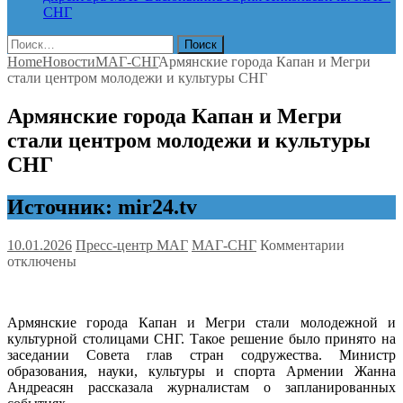
СНГ
Найти:
Home
Новости
МАГ-СНГ
Армянские города Капан и Мегри
стали центром молодежи и культуры СНГ
Армянские города Капан и Мегри
стали центром молодежи и культуры
СНГ
Источник: mir24.tv
к
10.01.2026
Пресс-центр МАГ
МАГ-СНГ
Комментарии
записи
отключены
Армянск
города
Капан
Армянские города Капан и Мегри стали молодежной и
и
культурной столицами СНГ. Такое решение было принято на
Мегри
заседании Совета глав стран содружества. Министр
стали
образования, науки, культуры и спорта Армении Жанна
центром
Андреасян рассказала журналистам о запланированных
молодеж