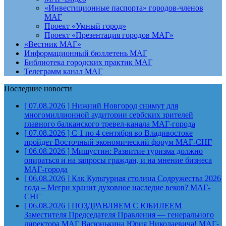
«Инвестиционные паспорта» городов-членов
МАГ
Проект «Умный город»
Проект «Презентация городов МАГ»
«Вестник МАГ»
Информационный бюллетень МАГ
Библиотека городских практик МАГ
Телеграмм канал МАГ
Последние новости
[ 07.08.2026 ]
Нижний Новгород снимут для
многомиллионной аудитории сербских зрителей
главного балканского тревел-канала
МАГ-города
[ 07.08.2026 ]
С 1 по 4 сентября во Владивостоке
пройдет Восточный экономический форум
МАГ-СНГ
[ 06.08.2026 ]
Мишустин: Развитие туризма должно
опираться и на запросы граждан, и на мнение бизнеса
МАГ-города
[ 06.08.2026 ]
Как Культурная столица Содружества 2026
года – Мегри хранит духовное наследие веков?
МАГ-
СНГ
[ 06.08.2026 ]
ПОЗДРАВЛЯЕМ С ЮБИЛЕЕМ
Заместителя Председателя Правления — генерального
директора МАГ Васюнькина Юрия Николаевича!
МАГ-