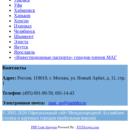
Уфа
Хабаровск
Харьков
Херсон
Цхинвал
Челябинск
Шымкент
Элиста
Якутск
Ярославль
«Инвестиционные паспорта» городов-членов МАГ
Контакты
Адрес:
Россия, 119019, г. Москва, ул. Новый Арбат, д. 11, стр.
1
Телефон:
(495) 691-90-59, 691-14-43
Электронная почта:
mag_oo@rambler.ru
© 2001-2026 Официальный сайт Международной Ассамблеи
столиц и крупных городов (мобильная версия)
PHP Code Snippets
Powered By :
XYZScripts.com