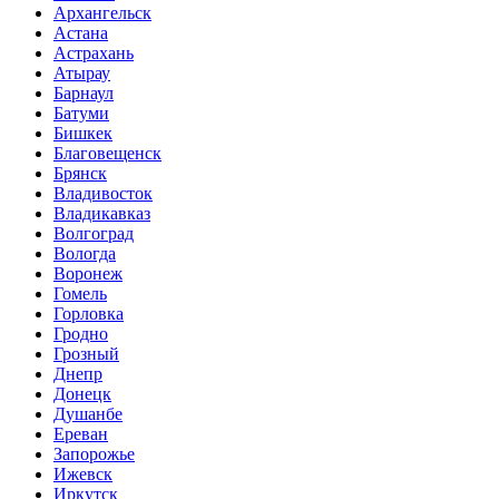
Архангельск
Астана
Астрахань
Атырау
Барнаул
Батуми
Бишкек
Благовещенск
Брянск
Владивосток
Владикавказ
Волгоград
Вологда
Воронеж
Гомель
Горловка
Гродно
Грозный
Днепр
Донецк
Душанбе
Ереван
Запорожье
Ижевск
Иркутск