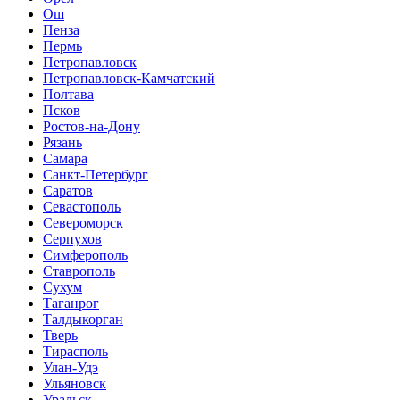
Ош
Пенза
Пермь
Петропавловск
Петропавловск-Камчатский
Полтава
Псков
Ростов-на-Дону
Рязань
Самара
Санкт-Петербург
Саратов
Севастополь
Североморск
Серпухов
Симферополь
Ставрополь
Сухум
Таганрог
Tалдыкорган
Тверь
Тирасполь
Улан-Удэ
Ульяновск
Уральск