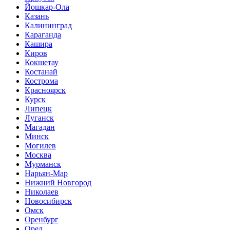
Йошкар-Ола
Казань
Калининград
Караганда
Кашира
Киров
Кокшетау
Костанай
Кострома
Красноярск
Курск
Липецк
Луганск
Магадан
Минск
Могилев
Москва
Мурманск
Нарьян-Мар
Нижний Новгород
Николаев
Новосибирск
Омск
Оренбург
Орел