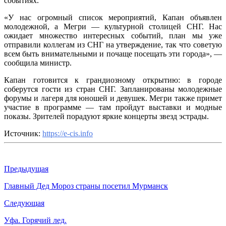
событиях.
и
культуры
«У нас огромный список мероприятий, Капан объявлен
СНГ
молодежной, а Мегри — культурной столицей СНГ. Нас
ожидает множество интересных событий, план мы уже
отправили коллегам из СНГ на утверждение, так что советую
всем быть внимательными и почаще посещать эти города», —
сообщила министр.
Капан готовится к грандиозному открытию: в городе
соберутся гости из стран СНГ. Запланированы молодежные
форумы и лагеря для юношей и девушек. Мегри также примет
участие в программе — там пройдут выставки и модные
показы. Зрителей порадуют яркие концерты звезд эстрады.
Источник:
https://e-cis.info
Предыдущая
Главный Дед Мороз страны посетил Мурманск
Следующая
Уфа. Горячий лед.