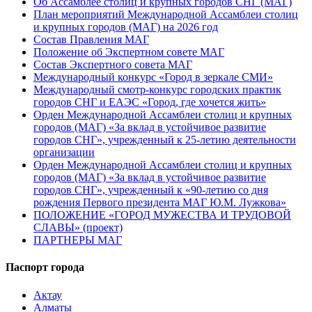
Об Ассамблее столиц и крупных городов СНГ (МАГ)
План мероприятий Международной Ассамблеи столиц
и крупных городов (МАГ) на 2026 год
Состав Правления МАГ
Положение об Экспертном совете МАГ
Состав Экспертного совета МАГ
Международный конкурс «Город в зеркале СМИ»
Международный смотр-конкурс городских практик
городов СНГ и ЕАЭС «Город, где хочется жить»
Орден Международной Ассамблеи столиц и крупных
городов (МАГ) «За вклад в устойчивое развитие
городов СНГ», учрежденный к 25-летию деятельности
организации
Орден Международной Ассамблеи столиц и крупных
городов (МАГ) «За вклад в устойчивое развитие
городов СНГ», учрежденный к «90-летию со дня
рождения Первого президента МАГ Ю.М. Лужкова»
ПОЛОЖЕНИЕ «ГОРОД МУЖЕСТВА И ТРУДОВОЙ
СЛАВЫ» (проект)
ПАРТНЕРЫ МАГ
Паспорт города
Актау
Алматы