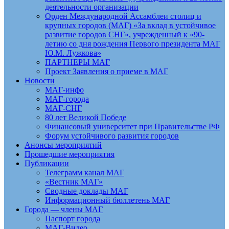
деятельности организации
Орден Международной Ассамблеи столиц и
крупных городов (МАГ) «За вклад в устойчивое
развитие городов СНГ», учрежденный к «90-
летию со дня рождения Первого президента МАГ
Ю.М. Лужкова»
ПАРТНЕРЫ МАГ
Проект Заявления о приеме в МАГ
Новости
МАГ-инфо
МАГ-города
МАГ-СНГ
80 лет Великой Победе
Финансовый университет при Правительстве РФ
Форум устойчивого развития городов
Анонсы мероприятий
Прошедшие мероприятия
Публикации
Телеграмм канал МАГ
«Вестник МАГ»
Сводные доклады МАГ
Информационный бюллетень МАГ
Города — члены МАГ
Паспорт города
МАГ-Видео