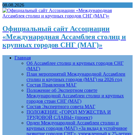
08.08.2026
Официальный сайт Ассоциации
«Международная Ассамблея столиц и
крупных городов СНГ (МАГ)»
Главная
Об Ассамблее столиц и крупных городов СНГ
(МАГ)
План мероприятий Международной Ассамблеи
столиц и крупных городов (МАГ) на 2026 год
Состав Правления МАГ
Положение об Экспертном совете
Международной Ассамблеи столиц и крупных
городов стран СНГ (МАГ)
Состав Экспертного совета МАГ
ПОЛОЖЕНИЕ «ГОРОД МУЖЕСТВА И
ТРУДОВОЙ СЛАВЫ» (проект)
Орден Международной Ассамблеи столиц и
крупных городов (МАГ) «За вклад в устойчивое
развитие городов СНГ», учрежденный к 25-летию