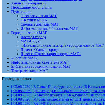
Анонсы мероприятий
Прошедшие мероприятия
Публикации
Телеграмм канал МАГ
«Вестник МАГ»
Сводные доклады МАГ
Информационный бюллетень МАГ
Города — члены МАГ
Паспорт города
МАГ-Видео
«Инвестиционные паспорта» городов-членов МАГ
Проект «Умный город»
Проект «Презентация городов МАГ»
«Вестник МАГ»
Информационный бюллетень МАГ
Библиотека городских практик МАГ
Телеграмм канал МАГ
Последние новости
[ 05.08.2026 ]
В Санкт-Петербурге состоялся III Казахст
[ 05.08.2026 ]
День города Йошкар-Ола — 2026. Дата и п
[ 04.08.2026 ]
В Москве начался V Международный тран
[ 04.08.2026 ]
Миссия наблюдателей от СНГ приступила к
[ 04.08.2026 ]
ВАРМСУ совместно с Минстроем России, Ц