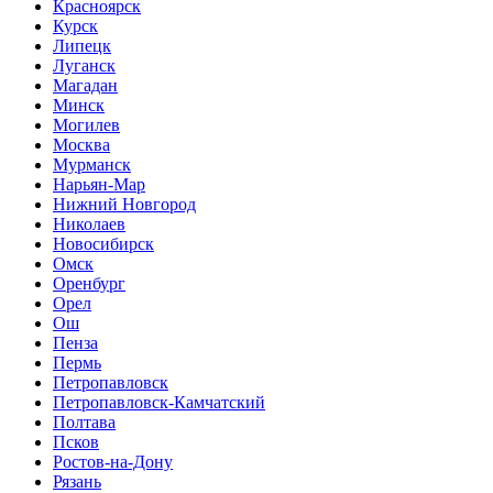
Красноярск
Курск
Липецк
Луганск
Магадан
Минск
Могилев
Москва
Мурманск
Нарьян-Мар
Нижний Новгород
Николаев
Новосибирск
Омск
Оренбург
Орел
Ош
Пенза
Пермь
Петропавловск
Петропавловск-Камчатский
Полтава
Псков
Ростов-на-Дону
Рязань