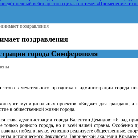
ведёт первый вебинар этого цикла по теме: «Применение техно
инимает поздравления
имает поздравления
трации города Симферополя
чены
ая
жь
и этого замечательного праздника в администрации города п
ополя
ает
вления
конкурсе муниципальных проектов «Бюджет для граждан», а т
тие в общественной жизни города.
ся глава администрации города Валентин Демидов: «Я рад прив
е только родного города, но и всей нашей страны. Особенно п
 важных побед в науке, успешно реализуете общественные, спор
денты исторического факультета Таврической академии Крымског