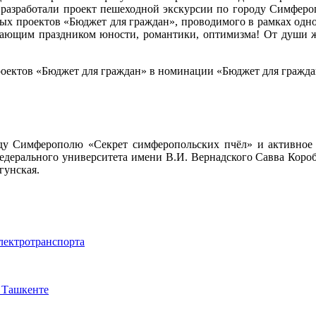
 разработали проект пешеходной экскурсии по городу Симферо
ных проектов «Бюджет для граждан», проводимого в рамках одно
щим праздником юности, романтики, оптимизма! От души жел
роектов «Бюджет для граждан» в номинации «Бюджет для гражда
оду Симферополю «Секрет симферопольских пчёл» и активное
федерального университета имени В.И. Вернадского Савва Коро
гунская.
электротранспорта
 Ташкенте