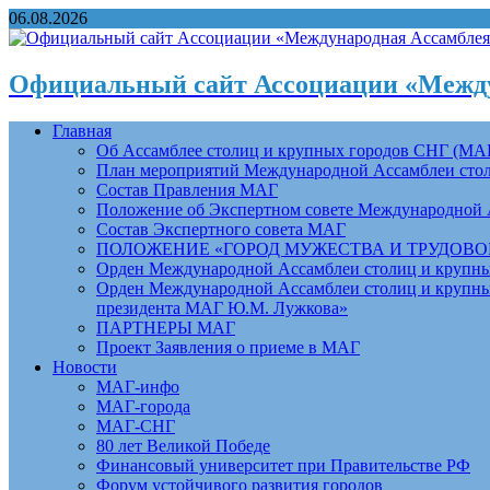
06.08.2026
Официальный сайт Ассоциации «Между
Главная
Об Ассамблее столиц и крупных городов СНГ (МА
План мероприятий Международной Ассамблеи столи
Состав Правления МАГ
Положение об Экспертном совете Международной 
Состав Экспертного совета МАГ
ПОЛОЖЕНИЕ «ГОРОД МУЖЕСТВА И ТРУДОВОЙ 
Орден Международной Ассамблеи столиц и крупных
Орден Международной Ассамблеи столиц и крупных
президента МАГ Ю.М. Лужкова»
ПАРТНЕРЫ МАГ
Проект Заявления о приеме в МАГ
Новости
МАГ-инфо
МАГ-города
МАГ-СНГ
80 лет Великой Победе
Финансовый университет при Правительстве РФ
Форум устойчивого развития городов