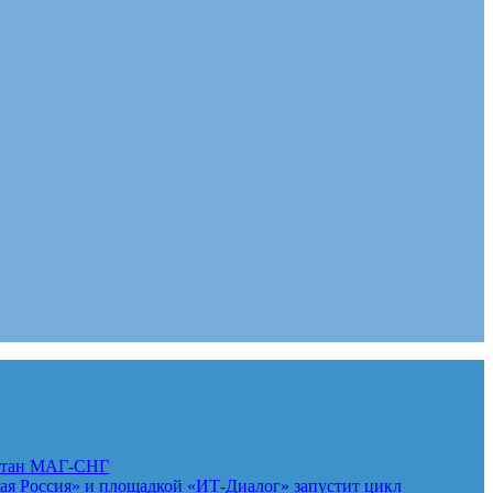
стан
МАГ-СНГ
 Россия» и площадкой «ИТ-Диалог» запустит цикл