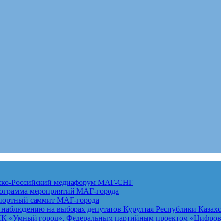
анско-Российский медиафорум
МАГ-СНГ
рограмма мероприятий
МАГ-города
спортный саммит
МАГ-города
 наблюдению на выборах депутатов Курултая Республики Казах
К «Умный город», Федеральным партийным проектом «Цифровая