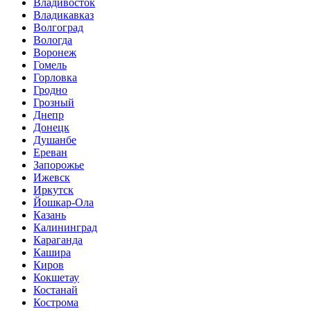
Владивосток
Владикавказ
Волгоград
Вологда
Воронеж
Гомель
Горловка
Гродно
Грозный
Днепр
Донецк
Душанбе
Ереван
Запорожье
Ижевск
Иркутск
Йошкар-Ола
Казань
Калининград
Караганда
Кашира
Киров
Кокшетау
Костанай
Кострома