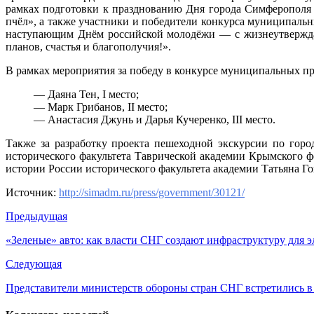
рамках подготовки к празднованию Дня города Симферополя
пчёл», а также участники и победители конкурса муниципаль
наступающим Днём российской молодёжи — с жизнеутверждаю
планов, счастья и благополучия!».
В рамках мероприятия за победу в конкурсе муниципальных п
— Даяна Тен, I место;
— Марк Грибанов, II место;
— Анастасия Джунь и Дарья Кучеренко, III место.
Также за разработку проекта пешеходной экскурсии по гор
исторического факультета Таврической академии Крымского 
истории России исторического факультета академии Татьяна Го
Источник:
http://simadm.ru/press/government/30121/
Предыдущая
«Зеленые» авто: как власти СНГ создают инфраструктуру для 
Следующая
Представители министерств обороны стран СНГ встретились в