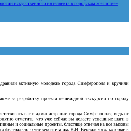
логий искусственного интеллекта в городском хозяйстве»
оздравили активную молодежь города Симферополя и вручили
акже за разработку проекта пешеходной экскурсии по городу
етствовать вас в администрации города Симферополя, ведь от
риятно отметить, что уже сейчас вы делаете успешные шаги в
тивные и социальные проекты, блестяще отвечая на все вызовы
о федерального университета им. В.И. Вернадского, которые в