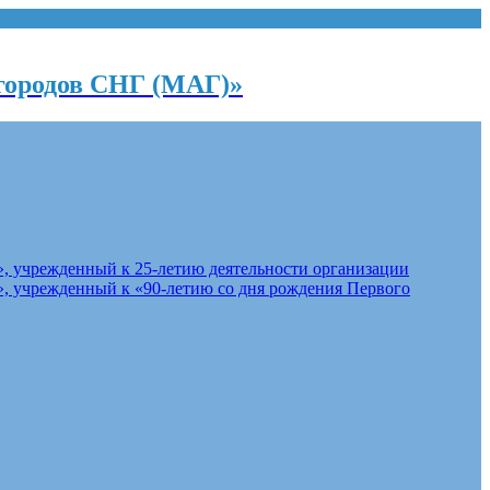
городов СНГ (МАГ)»
, учрежденный к 25-летию деятельности организации
, учрежденный к «90-летию со дня рождения Первого