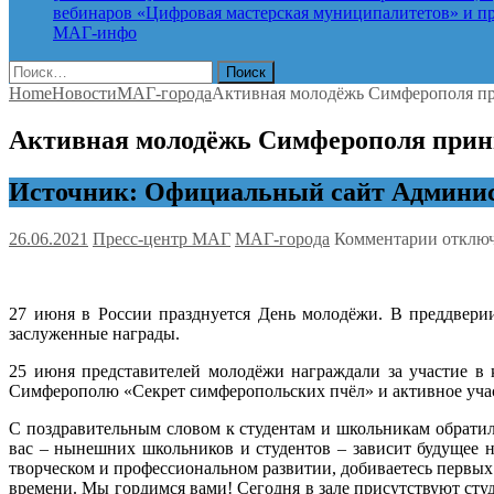
вебинаров «Цифровая мастерская муниципалитетов» и про
МАГ-инфо
Найти:
Home
Новости
МАГ-города
Активная молодёжь Симферополя пр
Активная молодёжь Симферополя прин
Источник: Официальный сайт Админис
к
26.06.2021
Пресс-центр МАГ
МАГ-города
Комментарии
отклю
записи
Активн
молодё
27 июня в России празднуется День молодёжи. В преддвери
Симфер
заслуженные награды.
приним
поздра
25 июня представителей молодёжи награждали за участие в 
Симферополю «Секрет симферопольских пчёл» и активное учас
С поздравительным словом к студентам и школьникам обратил
вас – нынешних школьников и студентов – зависит будущее н
творческом и профессиональном развитии, добиваетесь первых
времени. Мы гордимся вами! Сегодня в зале присутствуют сту